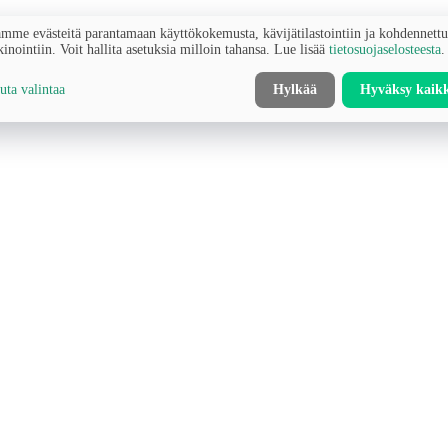
mme evästeitä parantamaan käyttökokemusta, kävijätilastointiin ja kohdennett
inointiin. Voit hallita asetuksia milloin tahansa. Lue lisää
tietosuojaselosteesta
.
ta valintaa
Hylkää
Hyväksy kaik