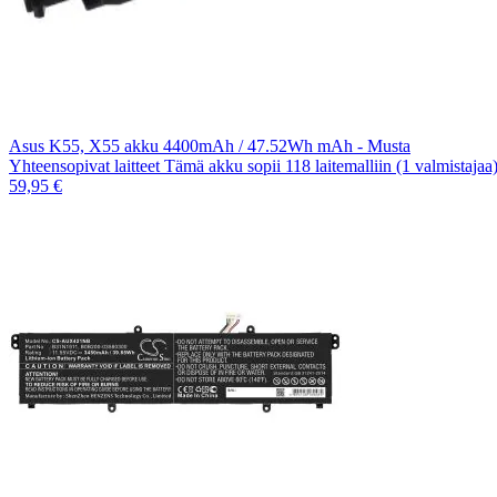
Asus K55, X55 akku 4400mAh / 47.52Wh mAh - Musta
Yhteensopivat laitteet Tämä akku sopii 118 laitemalliin (1 valmistaja
59,95 €