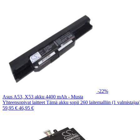
-22%
Asus A53, X53 akku 4400 mAh - Musta
Yhteensopivat laitteet Tämä akku sopii 260 laitemalliin (1 valmistaja
59,95 €
46,95 €