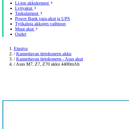
Li-ion akkukennot
Lyijyakut
Taskulamput
Power Bank vara-akut ja UPS
Työkaluja akkujen vaihtoon
Muut akut
Outlet
Etusivu
/
Kannettavan tietokoneen akku
/
Kannettavan tietokoneen - Asus akut
/
Asus M7, Z7, Z70 akku 4400mAh