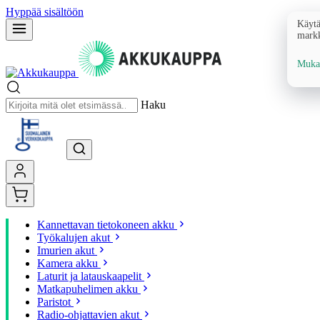
Hyppää sisältöön
Käytä
markk
Mukau
Haku
Kannettavan tietokoneen akku
Työkalujen akut
Imurien akut
Kamera akku
Laturit ja latauskaapelit
Matkapuhelimen akku
Paristot
Radio-ohjattavien akut