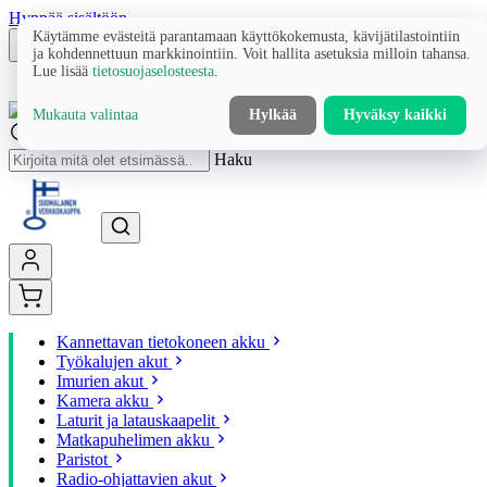
Hyppää sisältöön
Käytämme evästeitä parantamaan käyttökokemusta, kävijätilastointiin
ja kohdennettuun markkinointiin. Voit hallita asetuksia milloin tahansa.
Lue lisää
tietosuojaselosteesta
.
Mukauta valintaa
Hylkää
Hyväksy kaikki
Haku
Kannettavan tietokoneen akku
Työkalujen akut
Imurien akut
Kamera akku
Laturit ja latauskaapelit
Matkapuhelimen akku
Paristot
Radio-ohjattavien akut