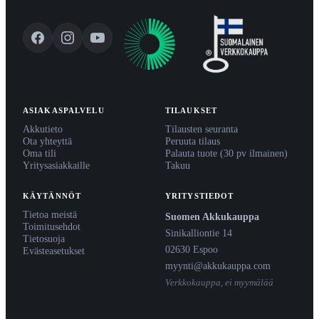
ASIAKASPALVELU
TILAUKSET
Akkutieto
Tilausten seuranta
Ota yhteyttä
Peruuta tilaus
Oma tili
Palauta tuote (30 pv ilmainen)
Yritysasiakkaille
Takuu
KÄYTÄNNÖT
YRITYSTIEDOT
Tietoa meistä
Suomen Akkukauppa
Toimitusehdot
Sinikalliontie 14
Tietosuoja
02630 Espoo
Evästeasetukset
myynti@akkukauppa.com
Verkkokauppa, ei myymälää