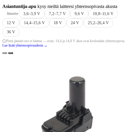
Asiantuntija-apu
kysy meiltä laitteesi yhteensopivasta akusta
Jännite
3,6–3,9 V
7,2–7,7 V
9,6 V
10,8–11,6 V
12 V
14,4–15,6 V
18 V
24 V
25,2–26,4 V
36 V
Pieni jännite-ero ei haittaa — esim. 14,4 ja 14,8 V akut ovat keskenään yhteensopivia.
Lue lisää yhteensopivuudesta →