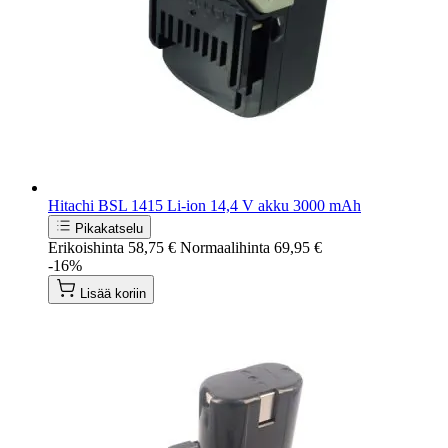
Hitachi BSL 1415 Li-ion 14,4 V akku 3000 mAh
Pikakatselu
Erikoishinta
58,75 €
Normaalihinta
69,95 €
-16%
Lisää koriin