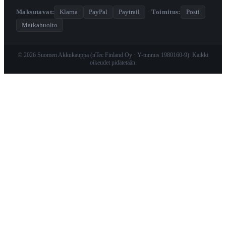
Maksutavat:
Klarna
PayPal
Paytrail
·
Toimitus:
Posti
Matkahuolto
© 2026 Suomen Akkukauppa (nTec Finland Oy · Y-tunnus 1980160-9). Kaikki
oikeudet pidätetään.