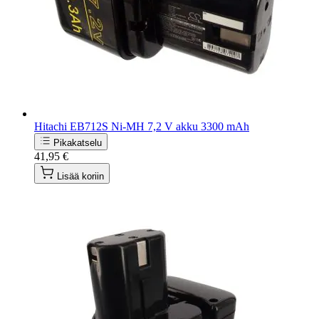
Hitachi EB712S Ni-MH 7,2 V akku 3300 mAh
Pikakatselu
41,95 €
Lisää koriin