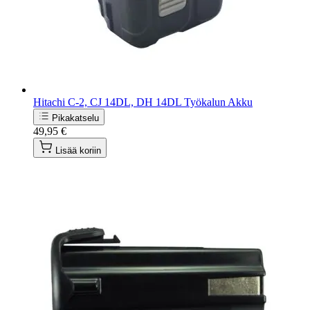
Hitachi C-2, CJ 14DL, DH 14DL Työkalun Akku
Pikakatselu
49,95 €
Lisää koriin