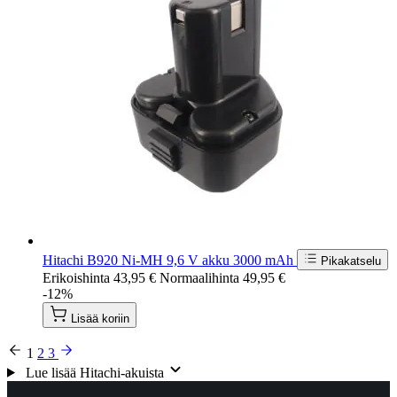
Hitachi B920 Ni-MH 9,6 V akku 3000 mAh
Pikakatselu
Erikoishinta
43,95 €
Normaalihinta
49,95 €
-12%
Lisää koriin
1
2
3
Lue lisää Hitachi-akuista