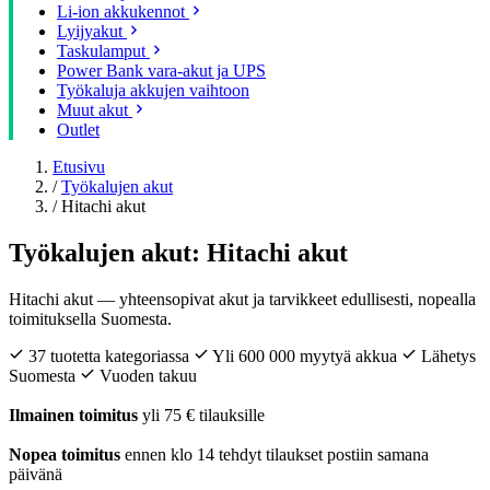
Li-ion akkukennot
Lyijyakut
Taskulamput
Power Bank vara-akut ja UPS
Työkaluja akkujen vaihtoon
Muut akut
Outlet
Etusivu
/
Työkalujen akut
/
Hitachi akut
Työkalujen akut: Hitachi akut
Hitachi akut — yhteensopivat akut ja tarvikkeet edullisesti, nopealla
toimituksella Suomesta.
37 tuotetta kategoriassa
Yli 600 000 myytyä akkua
Lähetys
Suomesta
Vuoden takuu
Ilmainen toimitus
yli 75 € tilauksille
Nopea toimitus
ennen klo 14 tehdyt tilaukset postiin samana
päivänä