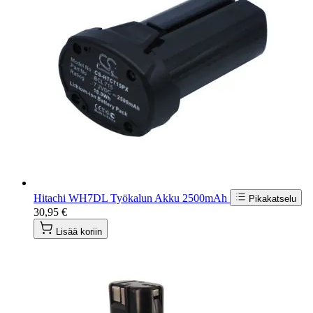
Hitachi WH7DL Työkalun Akku 2500mAh
Pikakatselu
30,95 €
Lisää koriin