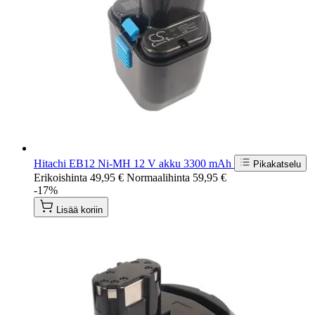
Hitachi EB12 Ni-MH 12 V akku 3300 mAh
Pikakatselu
Erikoishinta
49,95 €
Normaalihinta
59,95 €
-17%
Lisää koriin