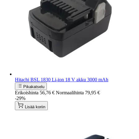
Hitachi BSL 1830 Li-ion 18 V akku 3000 mAh
Pikakatselu
Erikoishinta
56,76 €
Normaalihinta
79,95 €
-29%
Lisää koriin