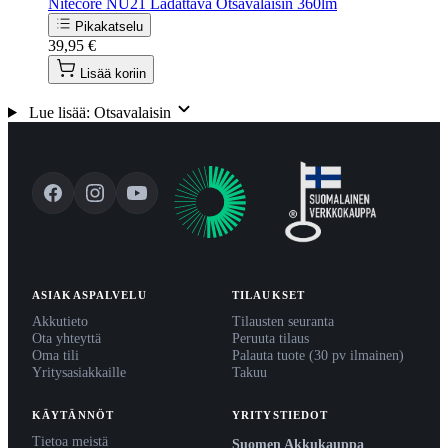
Nitecore NU21 Ladattava Otsavalaisin 360lm
Pikakatselu
39,95 €
Lisää koriin
Lue lisää: Otsavalaisin
ASIAKASPALVELU
TILAUKSET
Akkutieto
Tilausten seuranta
Ota yhteyttä
Peruuta tilaus
Oma tili
Palauta tuote (30 pv ilmainen)
Yritysasiakkaille
Takuu
KÄYTÄNNÖT
YRITYSTIEDOT
Tietoa meistä
Suomen Akkukauppa