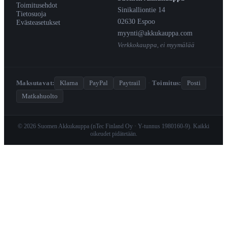
Toimitusehdot
Sinikalliontie 14
Tietosuoja
02630 Espoo
Evästeasetukset
myynti@akkukauppa.com
Verkkokauppa, ei myymälää
Maksutavat:
Klarna
PayPal
Paytrail
·
Toimitus:
Posti
Matkahuolto
© 2026 Suomen Akkukauppa (nTec Finland Oy · Y-tunnus 1980160-9). Kaikki
oikeudet pidätetään.