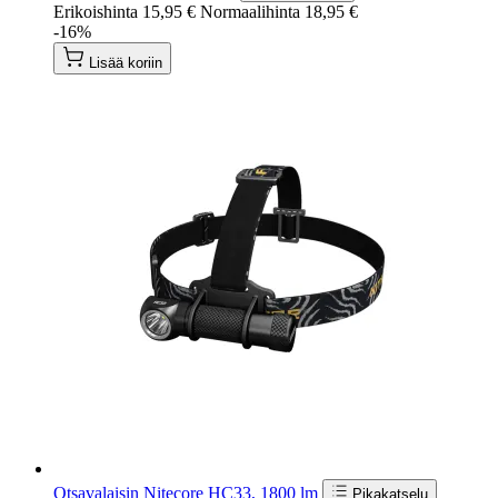
Erikoishinta
15,95 €
Normaalihinta
18,95 €
-16%
Lisää koriin
Otsavalaisin Nitecore HC33, 1800 lm
Pikakatselu