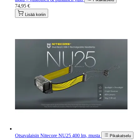
74,95 €
Lisää koriin
Otsavalaisin Nitecore NU25 400 lm, musta
Pikakatselu