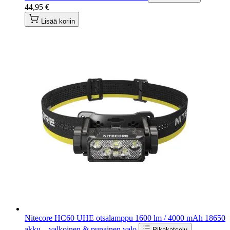
44,95 €
Lisää koriin
Nitecore HC60 UHE otsalamppu 1600 lm / 4000 mAh 18650
akku – valkoinen & punainen valo
Pikakatselu