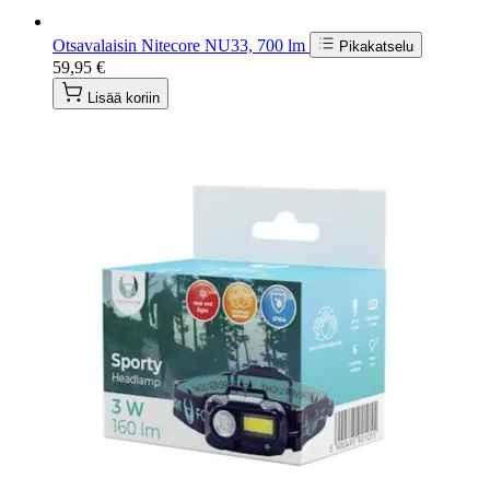
Otsavalaisin Nitecore NU33, 700 lm
Pikakatselu
59,95 €
Lisää koriin