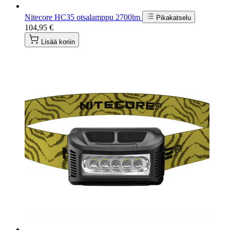
Nitecore HC35 otsalamppu 2700lm
Pikakatselu
104,95 €
Lisää koriin