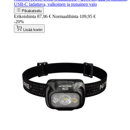
USB-C ladattava, valkoinen ja punainen valo
Pikakatselu
Erikoishinta
87,96 €
Normaalihinta
109,95 €
-20%
Lisää koriin