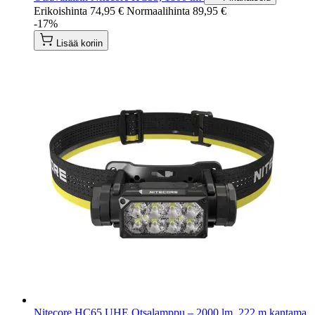
Erikoishinta
74,95 €
Normaalihinta
89,95 €
-17%
Lisää koriin
Nitecore HC65 UHE Otsalamppu – 2000 lm, 222 m kantama,