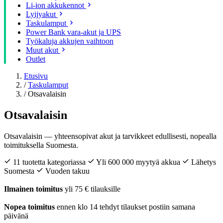
Li-ion akkukennot
Lyijyakut
Taskulamput
Power Bank vara-akut ja UPS
Työkaluja akkujen vaihtoon
Muut akut
Outlet
Etusivu
/
Taskulamput
/
Otsavalaisin
Otsavalaisin
Otsavalaisin — yhteensopivat akut ja tarvikkeet edullisesti, nopealla
toimituksella Suomesta.
11 tuotetta kategoriassa
Yli 600 000 myytyä akkua
Lähetys
Suomesta
Vuoden takuu
Ilmainen toimitus
yli 75 € tilauksille
Nopea toimitus
ennen klo 14 tehdyt tilaukset postiin samana
päivänä