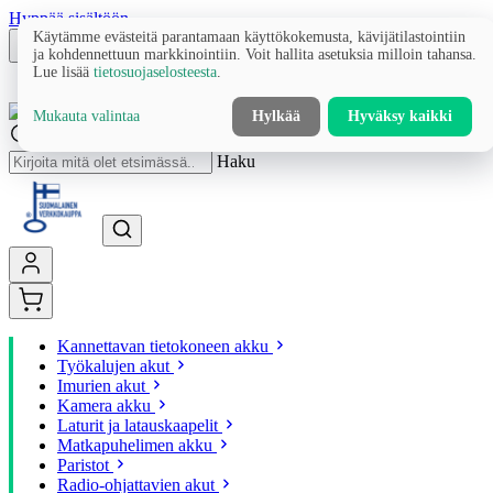
Hyppää sisältöön
Käytämme evästeitä parantamaan käyttökokemusta, kävijätilastointiin
ja kohdennettuun markkinointiin. Voit hallita asetuksia milloin tahansa.
Lue lisää
tietosuojaselosteesta
.
Mukauta valintaa
Hylkää
Hyväksy kaikki
Haku
Kannettavan tietokoneen akku
Työkalujen akut
Imurien akut
Kamera akku
Laturit ja latauskaapelit
Matkapuhelimen akku
Paristot
Radio-ohjattavien akut