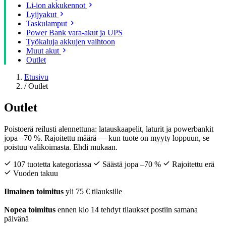
Li-ion akkukennot
Lyijyakut
Taskulamput
Power Bank vara-akut ja UPS
Työkaluja akkujen vaihtoon
Muut akut
Outlet
Etusivu
/
Outlet
Outlet
Poistoerä reilusti alennettuna: latauskaapelit, laturit ja powerbankit
jopa –70 %. Rajoitettu määrä — kun tuote on myyty loppuun, se
poistuu valikoimasta. Ehdi mukaan.
107 tuotetta kategoriassa
Säästä jopa –70 %
Rajoitettu erä
Vuoden takuu
Ilmainen toimitus
yli 75 € tilauksille
Nopea toimitus
ennen klo 14 tehdyt tilaukset postiin samana
päivänä