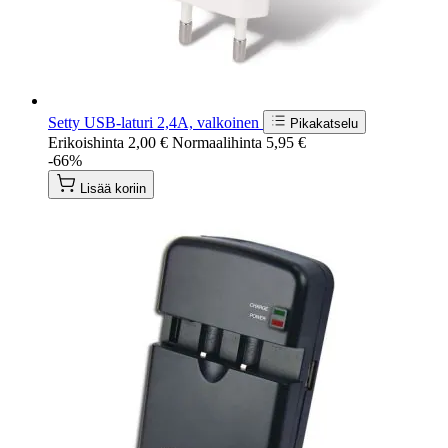
Setty USB-laturi 2,4A, valkoinen
Pikakatselu
Erikoishinta
2,00 €
Normaalihinta
5,95 €
-66%
Lisää koriin