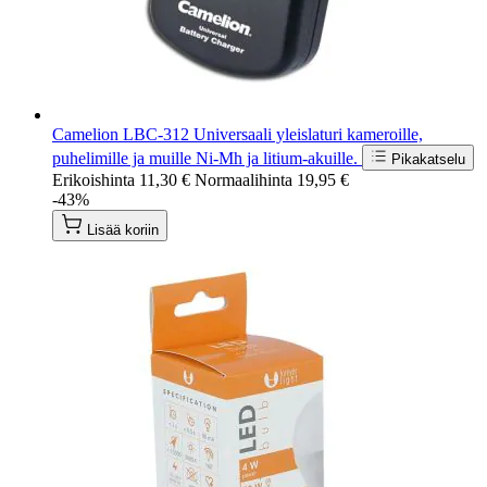
Camelion LBC-312 Universaali yleislaturi kameroille,
puhelimille ja muille Ni-Mh ja litium-akuille.
Pikakatselu
Erikoishinta
11,30 €
Normaalihinta
19,95 €
-43%
Lisää koriin