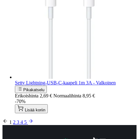
Setty Lightning-USB-C-kaapeli 1m 3A - Valkoinen
Pikakatselu
Erikoishinta
2,69 €
Normaalihinta
8,95 €
-70%
Lisää koriin
1
2
3
4
5