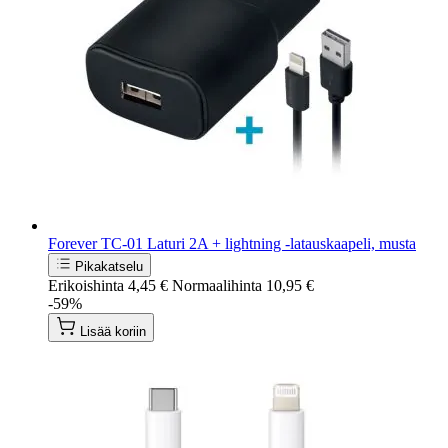
Forever TC-01 Laturi 2A + lightning -latauskaapeli, musta
Pikakatselu
Erikoishinta
4,45 €
Normaalihinta
10,95 €
-59%
Lisää koriin