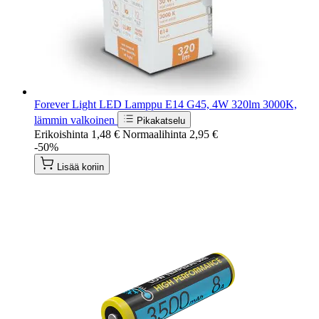
Forever Light LED Lamppu E14 G45, 4W 320lm 3000K,
lämmin valkoinen
Pikakatselu
Erikoishinta
1,48 €
Normaalihinta
2,95 €
-50%
Lisää koriin