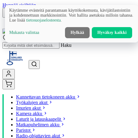
Hyppää sisältöön
Käytämme evästeitä parantamaan käyttökokemusta, kävijätilastointiin
ja kohdennettuun markkinointiin. Voit hallita asetuksia milloin tahansa.
Lue lisää
tietosuojaselosteesta
.
Mukauta valintaa
Hylkää
Hyväksy kaikki
Haku
Kannettavan tietokoneen akku
Työkalujen akut
Imurien akut
Kamera akku
Laturit ja latauskaapelit
Matkapuhelimen akku
Paristot
Radio-ohjattavien akut