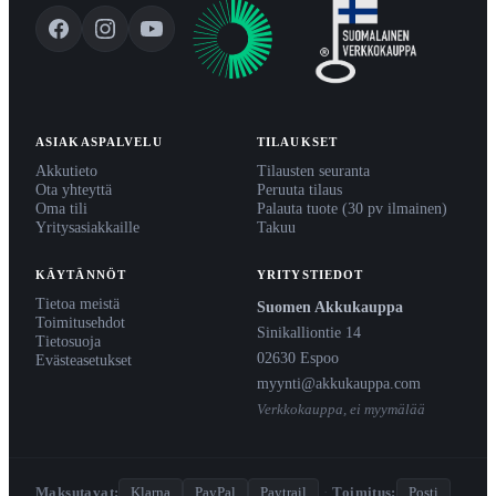
ASIAKASPALVELU
TILAUKSET
Akkutieto
Tilausten seuranta
Ota yhteyttä
Peruuta tilaus
Oma tili
Palauta tuote (30 pv ilmainen)
Yritysasiakkaille
Takuu
KÄYTÄNNÖT
YRITYSTIEDOT
Tietoa meistä
Suomen Akkukauppa
Toimitusehdot
Sinikalliontie 14
Tietosuoja
02630 Espoo
Evästeasetukset
myynti@akkukauppa.com
Verkkokauppa, ei myymälää
Maksutavat:
Klarna
PayPal
Paytrail
·
Toimitus:
Posti