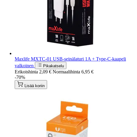
Maxlife MXTC-01 USB-seinälaturi 1A + Type-C-kaapeli
valkoinen
Pikakatselu
Erikoishinta
2,09 €
Normaalihinta
6,95 €
-70%
Lisää koriin