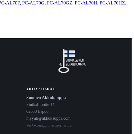
PC-AL70F, PC-AL70G, PC-AL70GZ, PC-AL70H, PC-AL70HZ,
YRITYSTIEDOT
Suomen Akkukauppa
Sinikalliontie 14
02630 Espoo
myynti@akkukauppa.com
Verkkokauppa, ei myymälää