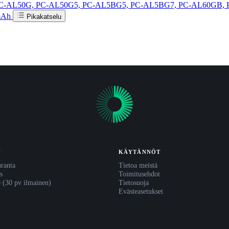
PC-AL50G, PC-AL50G5, PC-AL5BG5, PC-AL5BG7, PC-AL60GB, 
 mAh
Pikakatselu
T
KÄYTÄNNÖT
uranta
Tietoa meistä
s
Toimitusehdot
e (30 pv ilmainen)
Tietosuoja
Evästeasetukset