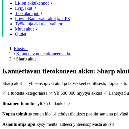
Li-ion akkukennot
Lyijyakut
Taskulamput
Power Bank vara-akut ja UPS
Työkaluja akkujen vaihtoon
Muut akut
Outlet
Etusivu
/
Kannettavan tietokoneen akku
/
Sharp akut
Kannettavan tietokoneen akku: Sharp aku
Sharp akut — yhteensopivat akut ja tarvikkeet edullisesti, nopealla to
1 tuotetta kategoriassa
Yli 600 000 myytyä akkua
Lähetys S
Ilmainen toimitus
yli 75 € tilauksille
Nopea toimitus
ennen klo 14 tehdyt tilaukset postiin samana päivänä
Asiantuntija-apu
kysy meiltä laitteesi yhteensopivasta akusta