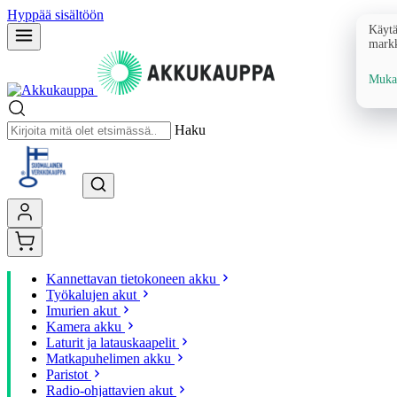
Hyppää sisältöön
Käytä
markk
Mukau
Haku
Kannettavan tietokoneen akku
Työkalujen akut
Imurien akut
Kamera akku
Laturit ja latauskaapelit
Matkapuhelimen akku
Paristot
Radio-ohjattavien akut