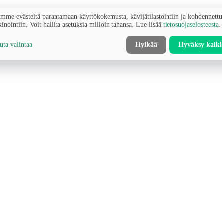
mme evästeitä parantamaan käyttökokemusta, kävijätilastointiin ja kohdennett
inointiin. Voit hallita asetuksia milloin tahansa. Lue lisää
tietosuojaselosteesta
.
ta valintaa
Hylkää
Hyväksy kaik