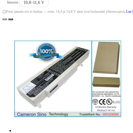
Jännite
10,8–11,6 V
Pieni jännite-ero ei haittaa — esim. 14,4 ja 14,8 V akut ovat keskenään yhteensopivia.
Lue 