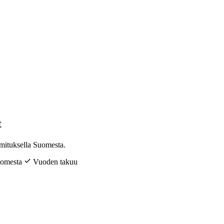
t
imituksella Suomesta.
uomesta
Vuoden takuu