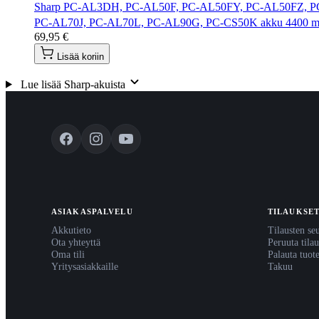
Sharp PC-AL3DH, PC-AL50F, PC-AL50FY, PC-AL50FZ, 
PC-AL70J, PC-AL70L, PC-AL90G, PC-CS50K akku 4400
69,95 €
Lisää koriin
Lue lisää Sharp-akuista
ASIAKASPALVELU
TILAUKSE
Akkutieto
Tilausten se
Ota yhteyttä
Peruuta tilau
Oma tili
Palauta tuot
Yritysasiakkaille
Takuu