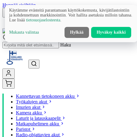
Hyppää sisältöön
Käytämme evästeitä parantamaan käyttökokemusta, kävijätilastointiin
ja kohdennettuun markkinointiin. Voit hallita asetuksia milloin tahansa.
Lue lisää
tietosuojaselosteesta
.
Mukauta valintaa
Hylkää
Hyväksy kaikki
Haku
Kannettavan tietokoneen akku
Työkalujen akut
Imurien akut
Kamera akku
Laturit ja latauskaapelit
Matkapuhelimen akku
Paristot
Radio-ohjattavien akut