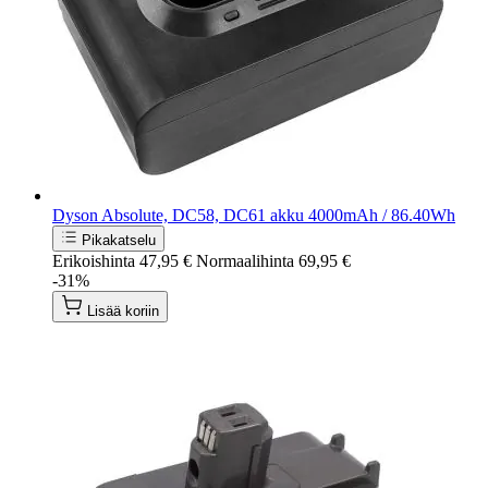
Dyson Absolute, DC58, DC61 akku 4000mAh / 86.40Wh
Pikakatselu
Erikoishinta
47,95 €
Normaalihinta
69,95 €
-31%
Lisää koriin