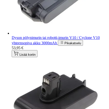
Dyson pölynimurin tai robotti-imurin V10 / Cyclone V10
yhteensopiva akku 3000mAh
Pikakatselu
53,95 €
Lisää koriin