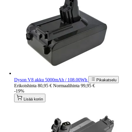
Dyson V8 akku 5000mAh / 108.00Wh
Pikakatselu
Erikoishinta
80,95 €
Normaalihinta
99,95 €
-19%
Lisää koriin