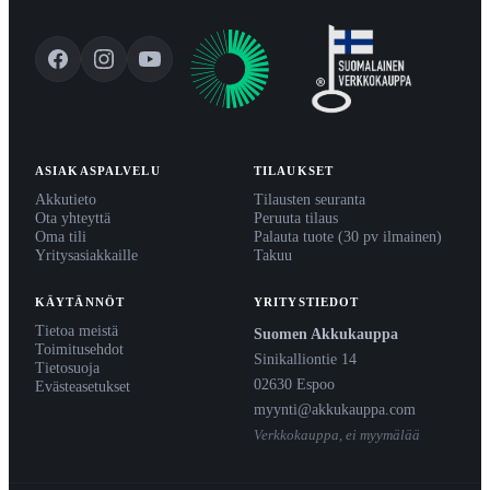
ASIAKASPALVELU
TILAUKSET
Akkutieto
Tilausten seuranta
Ota yhteyttä
Peruuta tilaus
Oma tili
Palauta tuote (30 pv ilmainen)
Yritysasiakkaille
Takuu
KÄYTÄNNÖT
YRITYSTIEDOT
Tietoa meistä
Suomen Akkukauppa
Toimitusehdot
Sinikalliontie 14
Tietosuoja
02630 Espoo
Evästeasetukset
myynti@akkukauppa.com
Verkkokauppa, ei myymälää