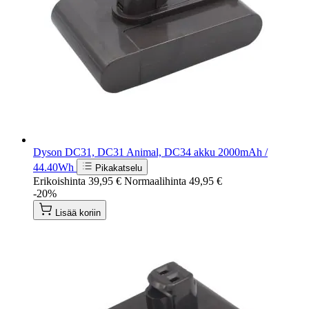
Dyson DC31, DC31 Animal, DC34 akku 2000mAh /
44.40Wh
Pikakatselu
Erikoishinta
39,95 €
Normaalihinta
49,95 €
-20%
Lisää koriin