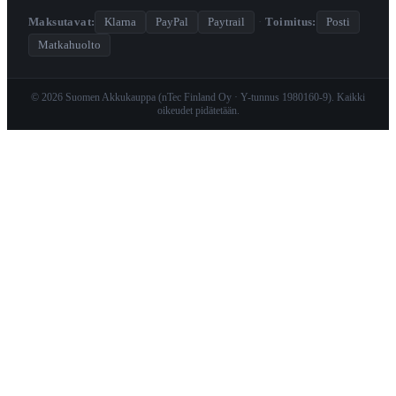
Maksutavat:
Klarna
PayPal
Paytrail
·
Toimitus:
Posti
Matkahuolto
© 2026 Suomen Akkukauppa (nTec Finland Oy · Y-tunnus 1980160-9). Kaikki
oikeudet pidätetään.