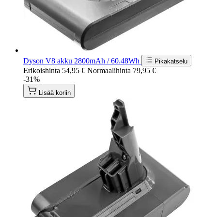
Dyson V8 akku 2800mAh / 60.48Wh
Pikakatselu
Erikoishinta
54,95 €
Normaalihinta
79,95 €
-31%
Lisää koriin