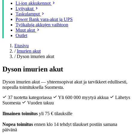
Li-ion akkukennot
Lyijyakut
Taskulamput
Power Bank vara-akut ja UPS
Työkaluja akkujen vaihtoon
Muut akut
Outlet
Etusivu
/
Imurien akut
/
Dyson imurien akut
Dyson imurien akut
Dyson imurien akut — yhteensopivat akut ja tarvikkeet edullisesti,
nopealla toimituksella Suomesta.
37 tuotetta kategoriassa
Yli 600 000 myytyä akkua
Lähetys
Suomesta
Vuoden takuu
Ilmainen toimitus
yli 75 € tilauksille
Nopea toimitus
ennen klo 14 tehdyt tilaukset postiin samana
päivänä