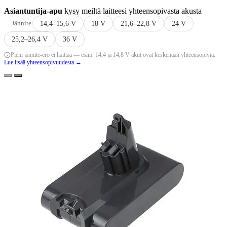
Asiantuntija-apu
kysy meiltä laitteesi yhteensopivasta akusta
Jännite
14,4–15,6 V
18 V
21,6–22,8 V
24 V
25,2–26,4 V
36 V
Pieni jännite-ero ei haittaa — esim. 14,4 ja 14,8 V akut ovat keskenään yhteensopivia.
Lue lisää yhteensopivuudesta →