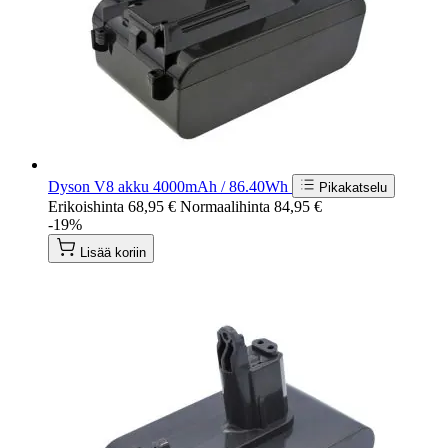
Dyson V8 akku 4000mAh / 86.40Wh
Pikakatselu
Erikoishinta
68,95 €
Normaalihinta
84,95 €
-19%
Lisää koriin