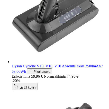
Dyson Cyclone V10, V10, V10 Absolute akku 2500mAh /
63.00Wh
Pikakatselu
Erikoishinta
59,96 €
Normaalihinta
74,95 €
-20%
Lisää koriin