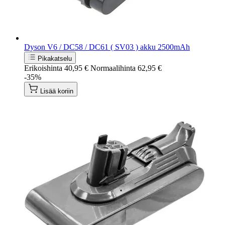
Dyson V6 / DC58 / DC61 ( SV03 ) akku 2500mAh
Pikakatselu
Erikoishinta
40,95 €
Normaalihinta
62,95 €
-35%
Lisää koriin