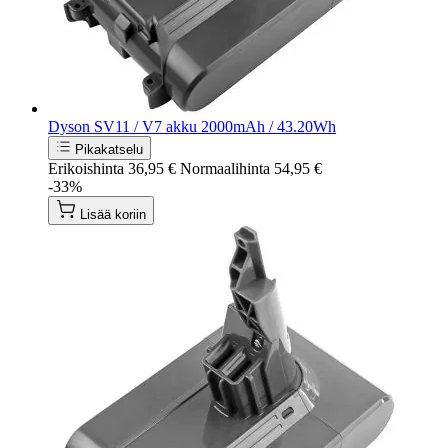
Dyson SV11 / V7 akku 2000mAh / 43.20Wh
Pikakatselu
Erikoishinta
36,95 €
Normaalihinta
54,95 €
-33%
Lisää koriin