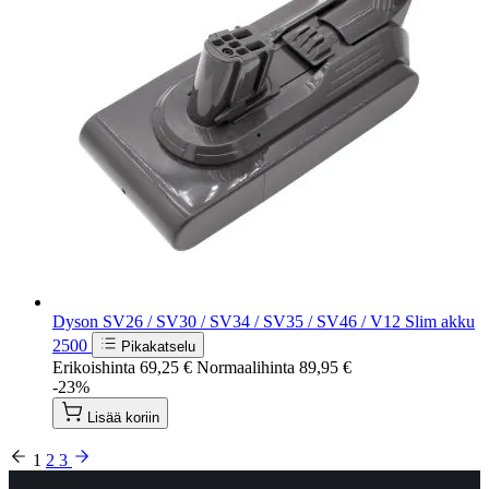
Dyson SV26 / SV30 / SV34 / SV35 / SV46 / V12 Slim akku
2500
Pikakatselu
Erikoishinta
69,25 €
Normaalihinta
89,95 €
-23%
Lisää koriin
1
2
3