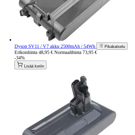
Dyson SV11 / V7 akku 2500mAh / 54Wh
Pikakatselu
Erikoishinta
48,95 €
Normaalihinta
73,95 €
-34%
Lisää koriin