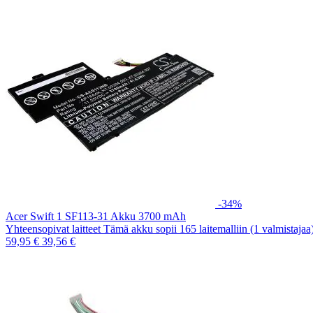
-34%
Acer Swift 1 SF113-31 Akku 3700 mAh
Yhteensopivat laitteet Tämä akku sopii 165 laitemalliin (1 valmistaja
59,95 €
39,56 €