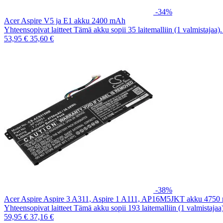
-34%
Acer Aspire V5 ja E1 akku 2400 mAh
Yhteensopivat laitteet Tämä akku sopii 35 laitemalliin (1 valmistajaa
53,95 €
35,60 €
-38%
Acer Aspire Aspire 3 A311, Aspire 1 A111, AP16M5JKT akku 475
Yhteensopivat laitteet Tämä akku sopii 193 laitemalliin (1 valmistaja
59,95 €
37,16 €