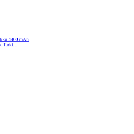
 akku 4400 mAh
a). Tarki…