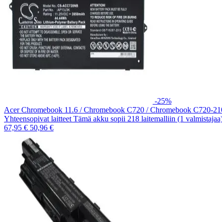
-25%
Acer Chromebook 11.6 / Chromebook C720 / Chromebook C720-2
Yhteensopivat laitteet Tämä akku sopii 218 laitemalliin (1 valmistaja
67,95 €
50,96 €