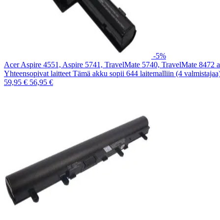
-5%
Acer Aspire 4551, Aspire 5741, TravelMate 5740, TravelMate 8472
Yhteensopivat laitteet Tämä akku sopii 644 laitemalliin (4 valmistaja
59,95 €
56,95 €