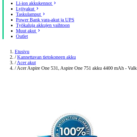
Li-ion akkukennot
Lyijyakut
Taskulamput
Power Bank vara-akut ja UPS
Työkaluja akkujen vaihtoon
Muut akut
Outlet
Etusivu
/
Kannettavan tietokoneen akku
/
Acer akut
/
Acer Aspire One 531, Aspire One 751 akku 4400 mAh - Valk