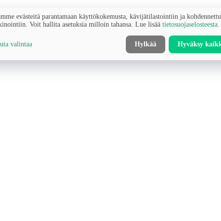
mme evästeitä parantamaan käyttökokemusta, kävijätilastointiin ja kohdennett
inointiin. Voit hallita asetuksia milloin tahansa. Lue lisää
tietosuojaselosteesta
.
ta valintaa
Hylkää
Hyväksy kaik