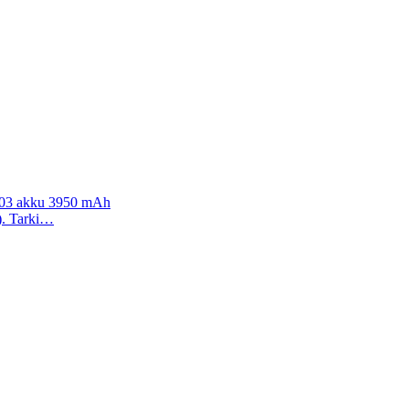
103 akku 3950 mAh
a). Tarki…