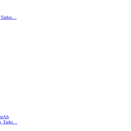
). Tarkis…
0 mAh
a). Tarki…