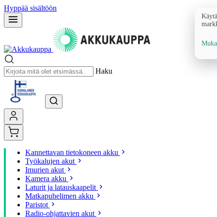
Hyppää sisältöön
Käytä
markk
Mukau
Haku
Kannettavan tietokoneen akku
Työkalujen akut
Imurien akut
Kamera akku
Laturit ja latauskaapelit
Matkapuhelimen akku
Paristot
Radio-ohjattavien akut