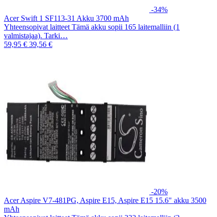
-34%
Acer Swift 1 SF113-31 Akku 3700 mAh
Yhteensopivat laitteet Tämä akku sopii 165 laitemalliin (1
valmistajaa). Tarki…
59,95 €
39,56 €
-20%
Acer Aspire V7-481PG, Aspire E15, Aspire E15 15.6" akku 3500
mAh