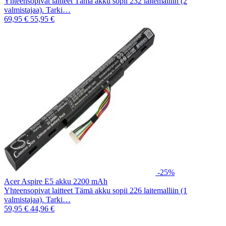
Yhteensopivat laitteet Tämä akku sopii 232 laitemalliin (2
valmistajaa). Tarki…
69,95 €
55,95 €
-25%
Acer Aspire E5 akku 2200 mAh
Yhteensopivat laitteet Tämä akku sopii 226 laitemalliin (1
valmistajaa). Tarki…
59,95 €
44,96 €