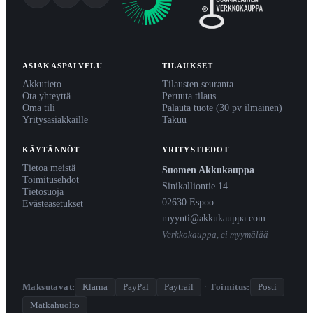
ASIAKASPALVELU
TILAUKSET
Akkutieto
Tilausten seuranta
Ota yhteyttä
Peruuta tilaus
Oma tili
Palauta tuote (30 pv ilmainen)
Yritysasiakkaille
Takuu
KÄYTÄNNÖT
YRITYSTIEDOT
Tietoa meistä
Suomen Akkukauppa
Toimitusehdot
Sinikalliontie 14
Tietosuoja
02630 Espoo
Evästeasetukset
myynti@akkukauppa.com
Verkkokauppa, ei myymälää
Maksutavat:
Klarna
PayPal
Paytrail
·
Toimitus:
Posti
Matkahuolto