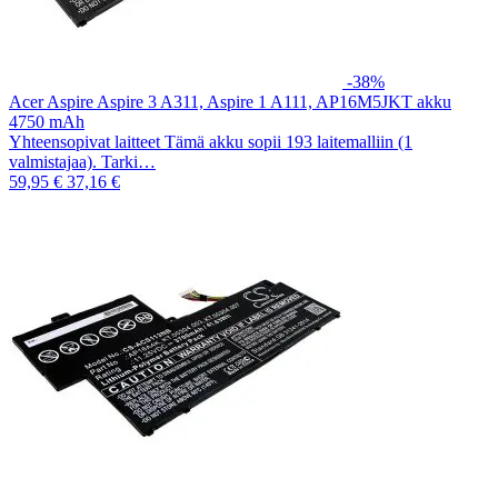
-38%
Acer Aspire Aspire 3 A311, Aspire 1 A111, AP16M5JKT akku
4750 mAh
Yhteensopivat laitteet Tämä akku sopii 193 laitemalliin (1
valmistajaa). Tarki…
59,95 €
37,16 €