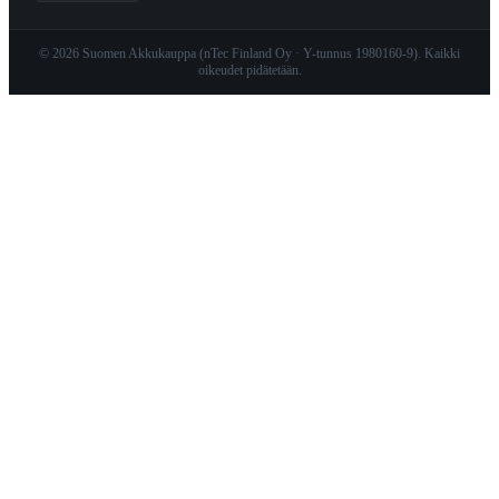
© 2026 Suomen Akkukauppa (nTec Finland Oy · Y-tunnus 1980160-9). Kaikki
oikeudet pidätetään.