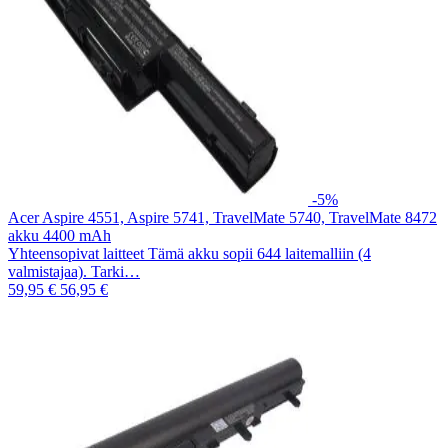
-5%
Acer Aspire 4551, Aspire 5741, TravelMate 5740, TravelMate 8472
akku 4400 mAh
Yhteensopivat laitteet Tämä akku sopii 644 laitemalliin (4
valmistajaa). Tarki…
59,95 €
56,95 €