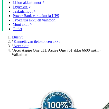
Li-ion akkukennot
Lyijyakut
Taskulamput
Power Bank vara-akut ja UPS
Työkaluja akkujen vaihtoon
Muut akut
Outlet
Etusivu
/
Kannettavan tietokoneen akku
/
Acer akut
/
Acer Aspire One 531, Aspire One 751 akku 6600 mAh -
Valkoinen