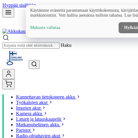
Hyppää sisältöön
Käytämme evästeitä parantamaan käyttökokemusta, kävijätilas
markkinointiin. Voit hallita asetuksia milloin tahansa. Lue lis
Mukauta valintaa
Hylkää
Haku
Kannettavan tietokoneen akku
Työkalujen akut
Imurien akut
Kamera akku
Laturit ja latauskaapelit
Matkapuhelimen akku
Paristot
Radio-ohjattavien akut