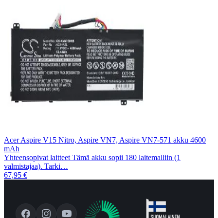
Acer Aspire V15 Nitro, Aspire VN7, Aspire VN7-571 akku 4600
mAh
Yhteensopivat laitteet Tämä akku sopii 180 laitemalliin (1
valmistajaa). Tarki…
67,95 €