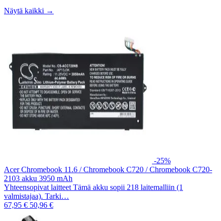
Näytä kaikki →
-25%
Acer Chromebook 11.6 / Chromebook C720 / Chromebook C720-
2103 akku 3950 mAh
Yhteensopivat laitteet Tämä akku sopii 218 laitemalliin (1
valmistajaa). Tarki…
67,95 €
50,96 €