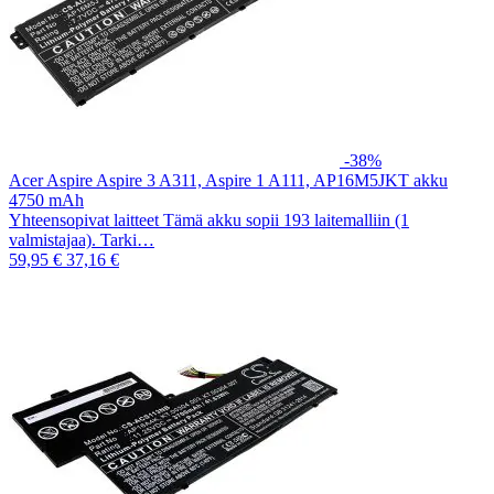
-38%
Acer Aspire Aspire 3 A311, Aspire 1 A111, AP16M5JKT akku
4750 mAh
Yhteensopivat laitteet Tämä akku sopii 193 laitemalliin (1
valmistajaa). Tarki…
59,95 €
37,16 €