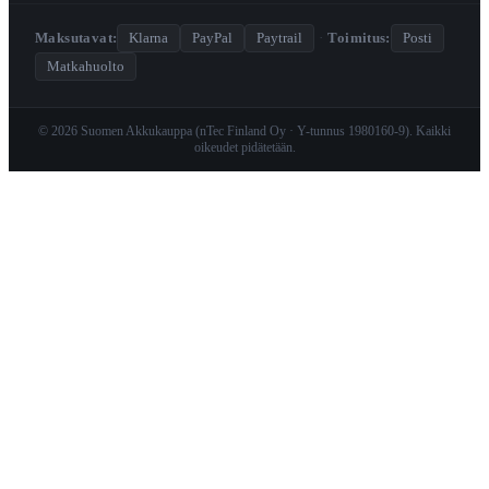
Maksutavat:
Klarna
PayPal
Paytrail
·
Toimitus:
Posti
Matkahuolto
© 2026 Suomen Akkukauppa (nTec Finland Oy · Y-tunnus 1980160-9). Kaikki
oikeudet pidätetään.