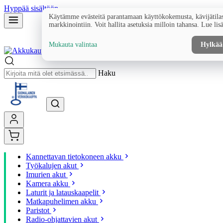
Hyppää sisältöön
Käytämme evästeitä parantamaan käyttökokemusta, kävijätilas
markkinointiin. Voit hallita asetuksia milloin tahansa. Lue lis
Mukauta valintaa
Hylkää
Haku
Kannettavan tietokoneen akku
Työkalujen akut
Imurien akut
Kamera akku
Laturit ja latauskaapelit
Matkapuhelimen akku
Paristot
Radio-ohjattavien akut