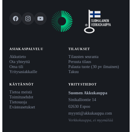
ASIAKASPALVELU
TILAUKSET
Akkutieto
Tilausten seuranta
Ota yhteyttä
Peruuta tilaus
Oma tili
Palauta tuote (30 pv ilmainen)
Yritysasiakkaille
Takuu
KÄYTÄNNÖT
YRITYSTIEDOT
Tietoa meistä
Suomen Akkukauppa
Toimitusehdot
Sinikalliontie 14
Tietosuoja
02630 Espoo
Evästeasetukset
myynti@akkukauppa.com
Verkkokauppa, ei myymälää