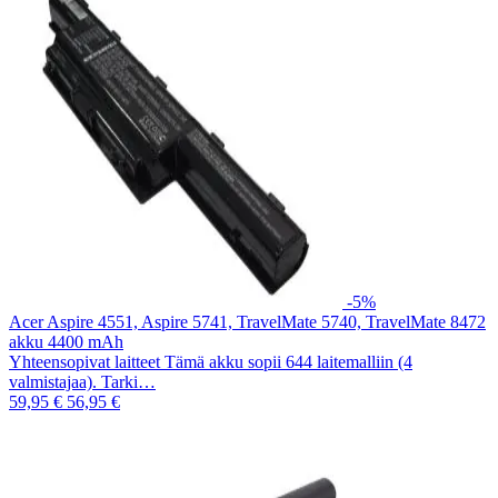
-5%
Acer Aspire 4551, Aspire 5741, TravelMate 5740, TravelMate 8472
akku 4400 mAh
Yhteensopivat laitteet Tämä akku sopii 644 laitemalliin (4
valmistajaa). Tarki…
59,95 €
56,95 €