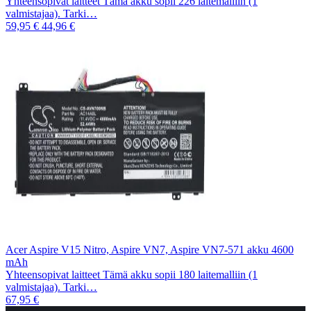
Yhteensopivat laitteet Tämä akku sopii 226 laitemalliin (1
valmistajaa). Tarki…
59,95 €
44,96 €
Acer Aspire V15 Nitro, Aspire VN7, Aspire VN7-571 akku 4600
mAh
Yhteensopivat laitteet Tämä akku sopii 180 laitemalliin (1
valmistajaa). Tarki…
67,95 €