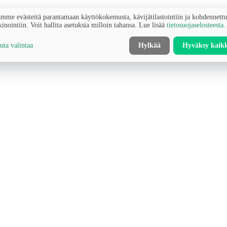
mme evästeitä parantamaan käyttökokemusta, kävijätilastointiin ja kohdennett
inointiin. Voit hallita asetuksia milloin tahansa. Lue lisää
tietosuojaselosteesta
.
ta valintaa
Hylkää
Hyväksy kaik