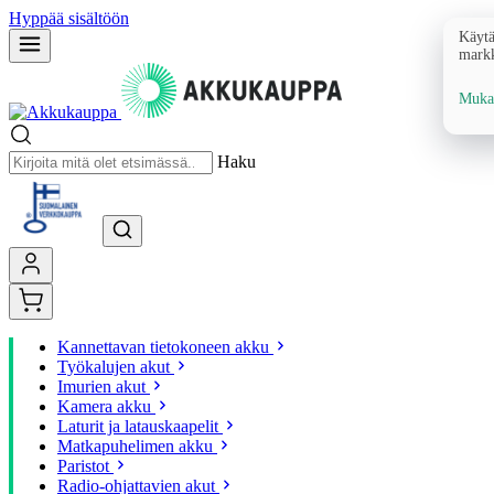
Hyppää sisältöön
Käytä
markk
Mukau
Haku
Kannettavan tietokoneen akku
Työkalujen akut
Imurien akut
Kamera akku
Laturit ja latauskaapelit
Matkapuhelimen akku
Paristot
Radio-ohjattavien akut