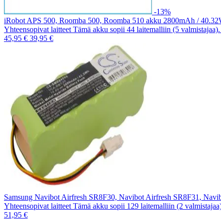
-13%
iRobot APS 500, Roomba 500, Roomba 510 akku 2800mAh / 40.3
Yhteensopivat laitteet Tämä akku sopii 44 laitemalliin (5 valmistajaa
45,95 €
39,95 €
Samsung Navibot Airfresh SR8F30, Navibot Airfresh SR8F31, Nav
Yhteensopivat laitteet Tämä akku sopii 129 laitemalliin (2 valmistaja
51,95 €