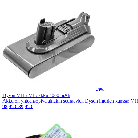
-9%
Dyson V11 / V15 akku 4000 mAh
Akku on yhteensopiva ainakin seuraavien Dyson imurien kanssa: V
98,95 €
89,95 €