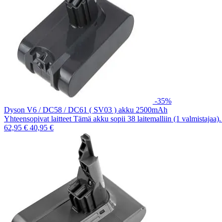
-35%
Dyson V6 / DC58 / DC61 ( SV03 ) akku 2500mAh
Yhteensopivat laitteet Tämä akku sopii 38 laitemalliin (1 valmistajaa
62,95 €
40,95 €