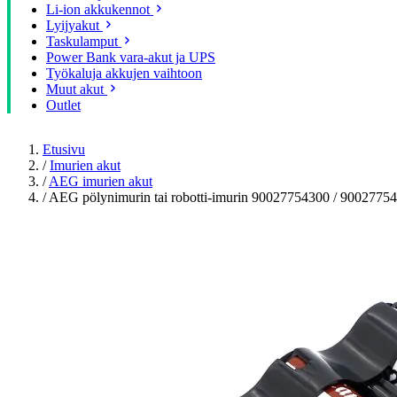
Li-ion akkukennot
Lyijyakut
Taskulamput
Power Bank vara-akut ja UPS
Työkaluja akkujen vaihtoon
Muut akut
Outlet
Etusivu
/
Imurien akut
/
AEG imurien akut
/
AEG pölynimurin tai robotti-imurin 90027754300 / 900277