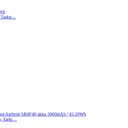
2Wh
). Tarkis…
ibot Airfresh SR8F40 akku 3000mAh / 43.20Wh
a). Tarki…