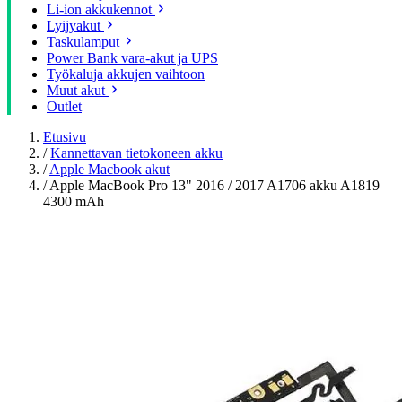
Li-ion akkukennot
Lyijyakut
Taskulamput
Power Bank vara-akut ja UPS
Työkaluja akkujen vaihtoon
Muut akut
Outlet
Etusivu
/
Kannettavan tietokoneen akku
/
Apple Macbook akut
/
Apple MacBook Pro 13" 2016 / 2017 A1706 akku A1819
4300 mAh