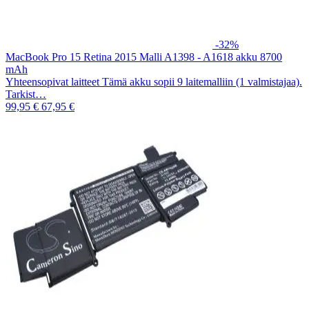
-32%
MacBook Pro 15 Retina 2015 Malli A1398 - A1618 akku 8700
mAh
Yhteensopivat laitteet Tämä akku sopii 9 laitemalliin (1 valmistajaa).
Tarkist…
99,95 €
67,95 €