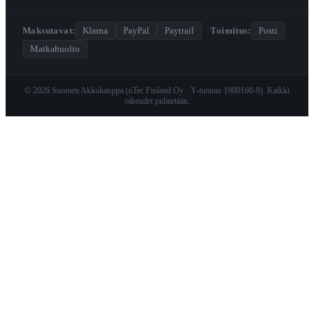
Maksutavat:
Klarna
PayPal
Paytrail
·
Toimitus:
Posti
Matkahuolto
© 2026 Suomen Akkukauppa (nTec Finland Oy · Y-tunnus 1980160-9). Kaikki
oikeudet pidätetään.