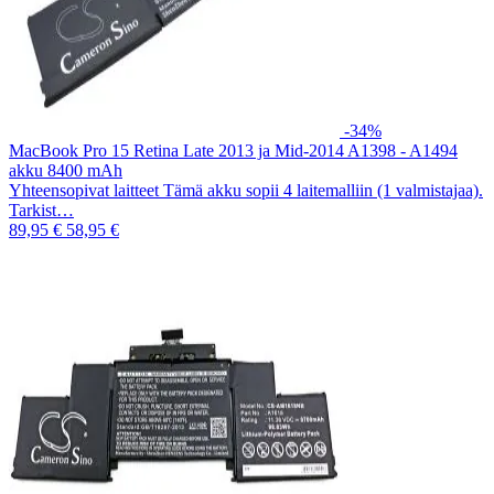
-34%
MacBook Pro 15 Retina Late 2013 ja Mid-2014 A1398 - A1494
akku 8400 mAh
Yhteensopivat laitteet Tämä akku sopii 4 laitemalliin (1 valmistajaa).
Tarkist…
89,95 €
58,95 €