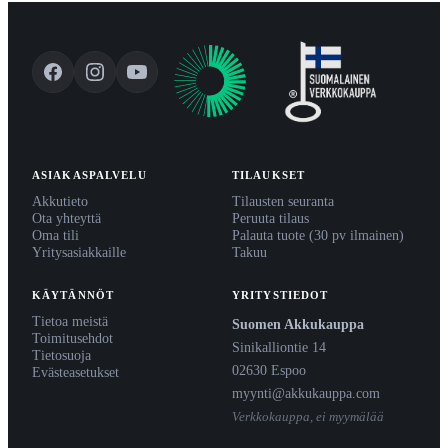
ASIAKASPALVELU
TILAUKSET
Akkutieto
Tilausten seuranta
Ota yhteyttä
Peruuta tilaus
Oma tili
Palauta tuote (30 pv ilmainen)
Yritysasiakkaille
Takuu
KÄYTÄNNÖT
YRITYSTIEDOT
Tietoa meistä
Suomen Akkukauppa
Toimitusehdot
Sinikalliontie 14
Tietosuoja
02630 Espoo
Evästeasetukset
myynti@akkukauppa.com
Verkkokauppa, ei myymälää