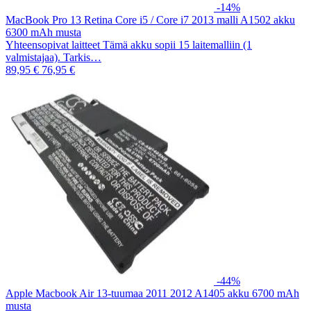
-14%
MacBook Pro 13 Retina Core i5 / Core i7 2013 malli A1502 akku
6300 mAh musta
Yhteensopivat laitteet Tämä akku sopii 15 laitemalliin (1
valmistajaa). Tarkis…
89,95 €
76,95 €
-44%
Apple Macbook Air 13-tuumaa 2011 2012 A1405 akku 6700 mAh
musta