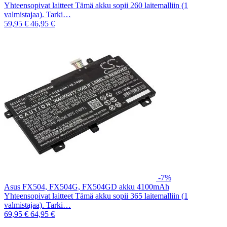
Yhteensopivat laitteet Tämä akku sopii 260 laitemalliin (1
valmistajaa). Tarki…
59,95 €
46,95 €
-7%
Asus FX504, FX504G, FX504GD akku 4100mAh
Yhteensopivat laitteet Tämä akku sopii 365 laitemalliin (1
valmistajaa). Tarki…
69,95 €
64,95 €