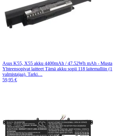
Asus K55, X55 akku 4400mAh / 47.52Wh mAh - Musta
Yhteensopivat laitteet Tämä akku sopii 118 laitemalliin (1
valmistajaa). Tarki…
59,95 €