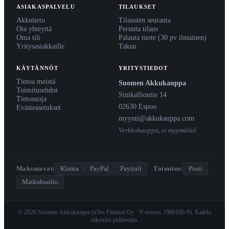
ASIAKASPALVELU
TILAUKSET
Akkutieto
Tilausten seuranta
Ota yhteyttä
Peruuta tilaus
Oma tili
Palauta tuote (30 pv ilmainen)
Yritysasiakkaille
Takuu
KÄYTÄNNÖT
YRITYSTIEDOT
Tietoa meistä
Suomen Akkukauppa
Toimitusehdot
Sinikalliontie 14
Tietosuoja
02630 Espoo
Evästeasetukset
myynti@akkukauppa.com
Verkkokauppa, ei myymälää
Maksutavat:
Klarna
PayPal
Paytrail
·
Toimitus:
Posti
Matkahuolto
© 2026 Suomen Akkukauppa (nTec Finland Oy · Y-tunnus 1980160-9). Kaikki
oikeudet pidätetään.