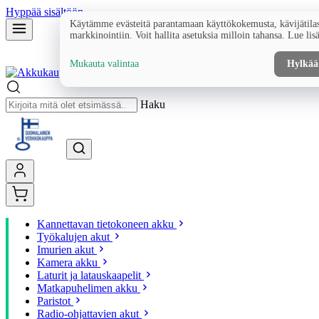
Hyppää sisältöön
Käytämme evästeitä parantamaan käyttökokemusta, kävijätilas
markkinointiin. Voit hallita asetuksia milloin tahansa. Lue lis
Mukauta valintaa
Hylkää
Haku
Kannettavan tietokoneen akku
Työkalujen akut
Imurien akut
Kamera akku
Laturit ja latauskaapelit
Matkapuhelimen akku
Paristot
Radio-ohjattavien akut