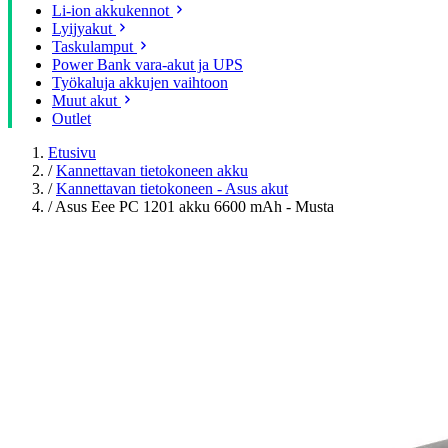
Li-ion akkukennot
Lyijyakut
Taskulamput
Power Bank vara-akut ja UPS
Työkaluja akkujen vaihtoon
Muut akut
Outlet
Etusivu
/
Kannettavan tietokoneen akku
/
Kannettavan tietokoneen - Asus akut
/
Asus Eee PC 1201 akku 6600 mAh - Musta