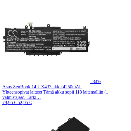
-34%
Asus ZenBook 14 UX433 akku 4250mAh
Yhteensopivat laitteet Tämä akku sopii 118 laitemalliin (1
valmistajaa). Tarki…
79,95 €
52,95 €