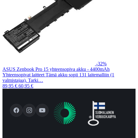
-32%
ASUS Zenbook Pro 15 yhteensopiva akku - 4400mAh
Yhteensopivat laitteet Tämä akku sopii 131 laitemalliin (1
valmistajaa). Tarki…
89,95 €
60,95 €