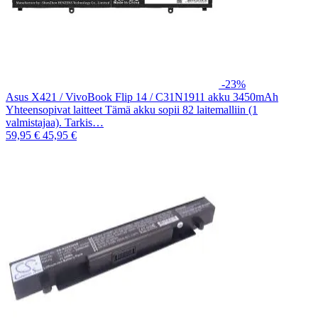
-23%
Asus X421 / VivoBook Flip 14 / C31N1911 akku 3450mAh
Yhteensopivat laitteet Tämä akku sopii 82 laitemalliin (1
valmistajaa). Tarkis…
59,95 €
45,95 €