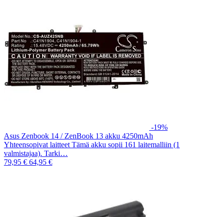
-19%
Asus Zenbook 14 / ZenBook 13 akku 4250mAh
Yhteensopivat laitteet Tämä akku sopii 161 laitemalliin (1
valmistajaa). Tarki…
79,95 €
64,95 €