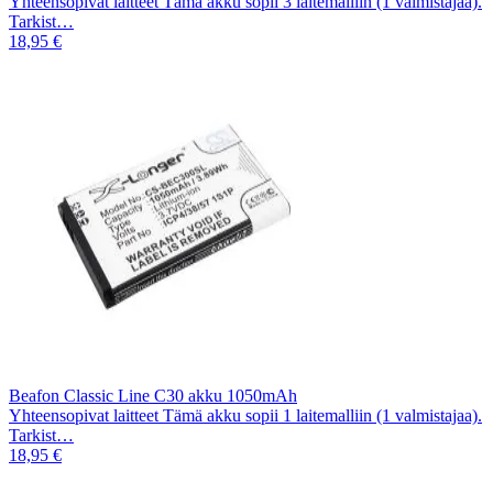
Yhteensopivat laitteet Tämä akku sopii 3 laitemalliin (1 valmistajaa).
Tarkist…
18,95 €
Beafon Classic Line C30 akku 1050mAh
Yhteensopivat laitteet Tämä akku sopii 1 laitemalliin (1 valmistajaa).
Tarkist…
18,95 €