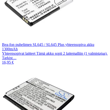
Bea-fon puhelimen SL645 / SL645 Plus yhteensopiva akku
1300mAh
Yhteensopivat laitteet Tämä akku sopii 2 laitemalliin (1 valmistajaa).
Tarkist…
16,95 €