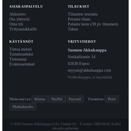
ASIAKASPALVELU
TILAUKSET
Akkutieto
Tilausten seuranta
Ota yhteyttä
Peruuta tilaus
Oma tili
Palauta tuote (30 pv ilmainen)
Yritysasiakkaille
Takuu
KÄYTÄNNÖT
YRITYSTIEDOT
Tietoa meistä
Suomen Akkukauppa
Toimitusehdot
Sinikalliontie 14
Tietosuoja
02630 Espoo
Evästeasetukset
myynti@akkukauppa.com
Verkkokauppa, ei myymälää
Maksutavat:
Klarna
PayPal
Paytrail
·
Toimitus:
Posti
Matkahuolto
© 2026 Suomen Akkukauppa (nTec Finland Oy · Y-tunnus 1980160-9). Kaikki
oikeudet pidätetään.