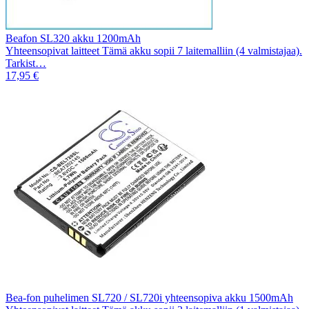
Beafon SL320 akku 1200mAh
Yhteensopivat laitteet Tämä akku sopii 7 laitemalliin (4 valmistajaa).
Tarkist…
17,95 €
Bea-fon puhelimen SL720 / SL720i yhteensopiva akku 1500mAh