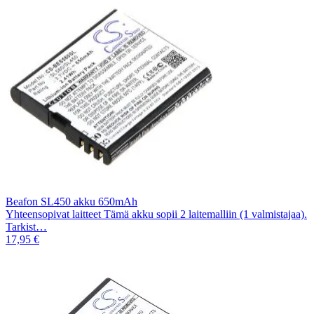
Beafon SL450 akku 650mAh
Yhteensopivat laitteet Tämä akku sopii 2 laitemalliin (1 valmistajaa).
Tarkist…
17,95 €