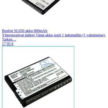
Beafon SL650 akku 800mAh
Yhteensopivat laitteet Tämä akku sopii 1 laitemalliin (1 valmistajaa).
Tarkist…
17,95 €