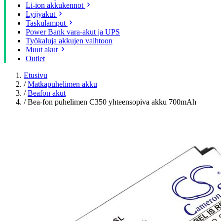
Li-ion akkukennot
Lyijyakut
Taskulamput
Power Bank vara-akut ja UPS
Työkaluja akkujen vaihtoon
Muut akut
Outlet
Etusivu
/
Matkapuhelimen akku
/
Beafon akut
/
Bea-fon puhelimen C350 yhteensopiva akku 700mAh