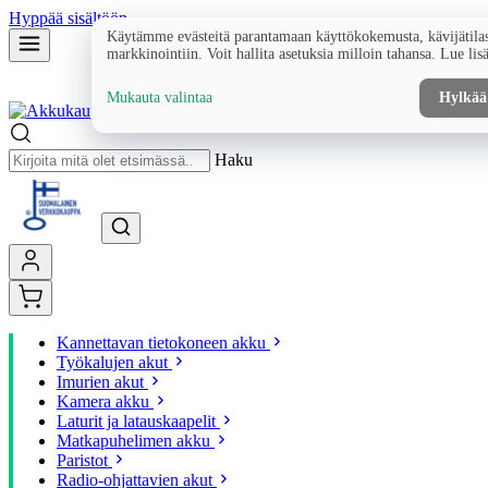
Hyppää sisältöön
Käytämme evästeitä parantamaan käyttökokemusta, kävijätilas
markkinointiin. Voit hallita asetuksia milloin tahansa. Lue lis
Mukauta valintaa
Hylkää
Haku
Kannettavan tietokoneen akku
Työkalujen akut
Imurien akut
Kamera akku
Laturit ja latauskaapelit
Matkapuhelimen akku
Paristot
Radio-ohjattavien akut