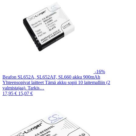
-16%
Beafon SL652A, SL652AF, SL660 akku 900mAh
Yhteensopivat laitteet Tämä akku sopii 10 laitemalliin (2
valmistajaa). Tarkis…
17,95 €
15,07 €