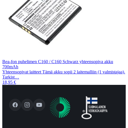
Bea-fon puhelimen C160 / C160 Schwarz yhteensopiva akku
700mAh
Yhteensopivat laitteet Tämä akku sopii 2 laitemalliin (1 valmistajaa).
Tarkist…
18,95 €