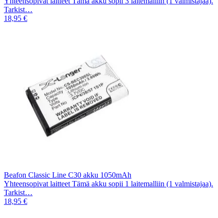
Yhteensopivat laitteet Tämä akku sopii 3 laitemalliin (1 valmistajaa).
Tarkist…
18,95 €
Beafon Classic Line C30 akku 1050mAh
Yhteensopivat laitteet Tämä akku sopii 1 laitemalliin (1 valmistajaa).
Tarkist…
18,95 €