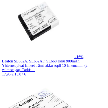
-16%
Beafon SL652A, SL652AF, SL660 akku 900mAh
Yhteensopivat laitteet Tämä akku sopii 10 laitemalliin (2
valmistajaa). Tarkis…
17,95 €
15,07 €