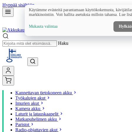
Hyppää sisältöön
Käytämme evästeitä parantamaan käyttökokemusta, kävijätilas
markkinointiin. Voit hallita asetuksia milloin tahansa. Lue lis
Mukauta valintaa
Hylkää
Haku
Kannettavan tietokoneen akku
Työkalujen akut
Imurien akut
Kamera akku
Laturit ja latauskaapelit
Matkapuhelimen akku
Paristot
Radio-ohjattavien akut