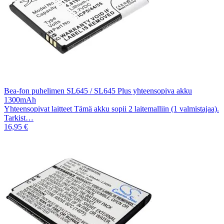
Bea-fon puhelimen SL645 / SL645 Plus yhteensopiva akku
1300mAh
Yhteensopivat laitteet Tämä akku sopii 2 laitemalliin (1 valmistajaa).
Tarkist…
16,95 €