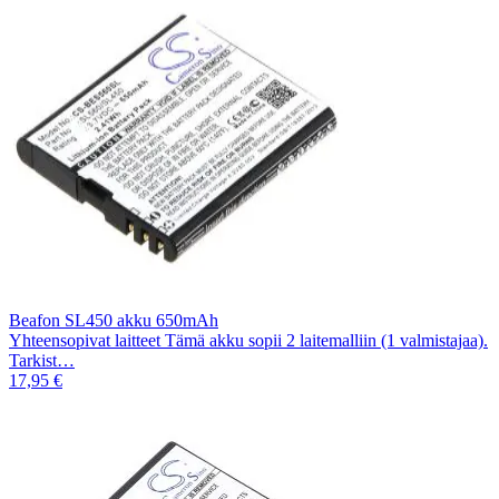
Beafon SL450 akku 650mAh
Yhteensopivat laitteet Tämä akku sopii 2 laitemalliin (1 valmistajaa).
Tarkist…
17,95 €