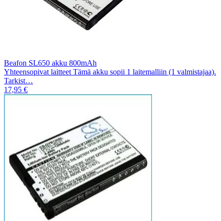
Beafon SL650 akku 800mAh
Yhteensopivat laitteet Tämä akku sopii 1 laitemalliin (1 valmistajaa).
Tarkist…
17,95 €