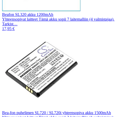
Beafon SL320 akku 1200mAh
Yhteensopivat laitteet Tämä akku sopii 7 laitemalliin (4 valmistajaa).
Tarkist…
17,95 €
Bea-fon puhelimen SL720 / SL720i yhteensopiva akku 1500mAh