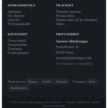
ASIAKASPALVELU
TILAUKSET
Akkutieto
Tilausten seuranta
Ota yhteyttä
Peruuta tilaus
Oma tili
Palauta tuote (30 pv ilmainen)
Yritysasiakkaille
Takuu
KÄYTÄNNÖT
YRITYSTIEDOT
Tietoa meistä
Suomen Akkukauppa
Toimitusehdot
Sinikalliontie 14
Tietosuoja
02630 Espoo
Evästeasetukset
myynti@akkukauppa.com
Verkkokauppa, ei myymälää
Maksutavat:
Klarna
PayPal
Paytrail
·
Toimitus:
Posti
Matkahuolto
© 2026 Suomen Akkukauppa (nTec Finland Oy · Y-tunnus 1980160-9). Kaikki
oikeudet pidätetään.