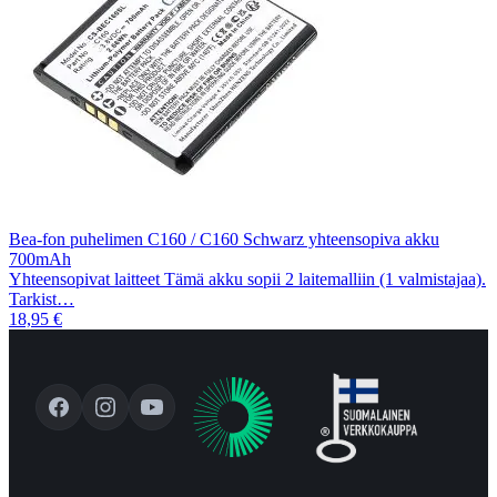
Bea-fon puhelimen C160 / C160 Schwarz yhteensopiva akku
700mAh
Yhteensopivat laitteet Tämä akku sopii 2 laitemalliin (1 valmistajaa).
Tarkist…
18,95 €