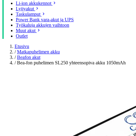
Li-ion akkukennot
Lyijyakut
Taskulamput
Power Bank vara-akut ja UPS
Työkaluja akkujen vaihtoon
Muut akut
Outlet
Etusivu
/
Matkapuhelimen akku
/
Beafon akut
/
Bea-fon puhelimen SL250 yhteensopiva akku 1050mAh