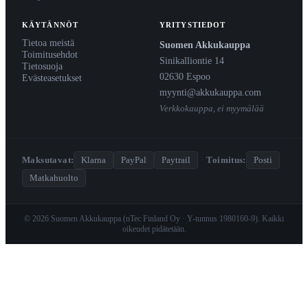
KÄYTÄNNÖT
YRITYSTIEDOT
Tietoa meistä
Suomen Akkukauppa
Toimitusehdot
Sinikalliontie 14
Tietosuoja
02630 Espoo
Evästeasetukset
myynti@akkukauppa.com
Verkkokauppa, ei myymälää
Maksutavat:
Klarna
PayPal
Paytrail
·
Toimitus:
Posti
Matkahuolto
© 2026 Suomen Akkukauppa (nTec Finland Oy · Y-tunnus 1980160-9). Kaikki
oikeudet pidätetään.