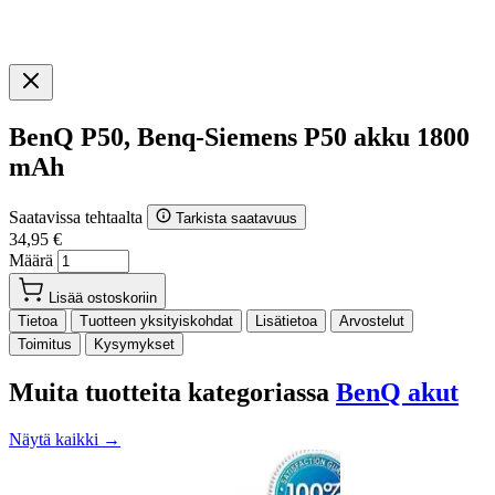
BenQ P50, Benq-Siemens P50 akku 1800
mAh
Saatavissa tehtaalta
Tarkista saatavuus
34,95 €
Määrä
Lisää ostoskoriin
Tietoa
Tuotteen yksityiskohdat
Lisätietoa
Arvostelut
Toimitus
Kysymykset
Muita tuotteita kategoriassa
BenQ akut
Näytä kaikki →