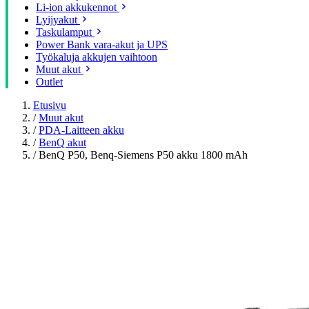
Li-ion akkukennot
Lyijyakut
Taskulamput
Power Bank vara-akut ja UPS
Työkaluja akkujen vaihtoon
Muut akut
Outlet
Etusivu
/
Muut akut
/
PDA-Laitteen akku
/
BenQ akut
/
BenQ P50, Benq-Siemens P50 akku 1800 mAh