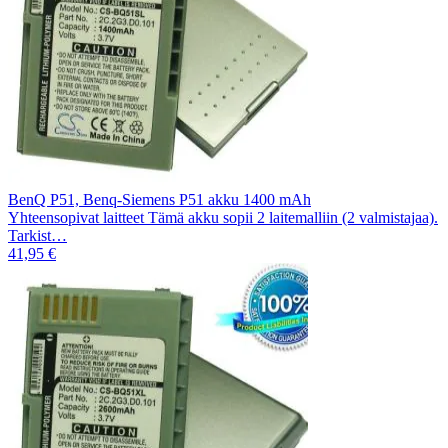
BenQ P51, Benq-Siemens P51 akku 1400 mAh
Yhteensopivat laitteet Tämä akku sopii 2 laitemalliin (2 valmistajaa).
Tarkist…
41,95 €