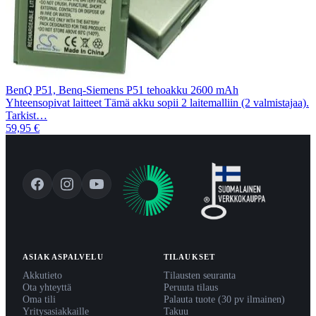
BenQ P51, Benq-Siemens P51 tehoakku 2600 mAh
Yhteensopivat laitteet Tämä akku sopii 2 laitemalliin (2 valmistajaa).
Tarkist…
59,95 €
ASIAKASPALVELU
TILAUKSET
Akkutieto
Tilausten seuranta
Ota yhteyttä
Peruuta tilaus
Oma tili
Palauta tuote (30 pv ilmainen)
Yritysasiakkaille
Takuu