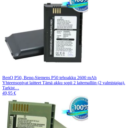
BenQ P50, Benq-Siemens P50 tehoakku 2600 mAh
Yhteensopivat laitteet Tämä akku sopii 2 laitemalliin (2 valmistajaa).
Tarkist…
49,95 €