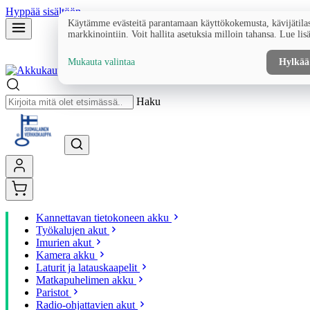
Hyppää sisältöön
Käytämme evästeitä parantamaan käyttökokemusta, kävijätilas
markkinointiin. Voit hallita asetuksia milloin tahansa. Lue lis
Mukauta valintaa
Hylkää
Haku
Kannettavan tietokoneen akku
Työkalujen akut
Imurien akut
Kamera akku
Laturit ja latauskaapelit
Matkapuhelimen akku
Paristot
Radio-ohjattavien akut