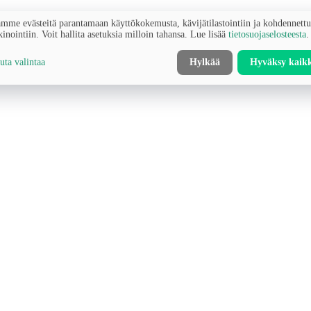
mme evästeitä parantamaan käyttökokemusta, kävijätilastointiin ja kohdennett
inointiin. Voit hallita asetuksia milloin tahansa. Lue lisää
tietosuojaselosteesta
.
ta valintaa
Hylkää
Hyväksy kaik