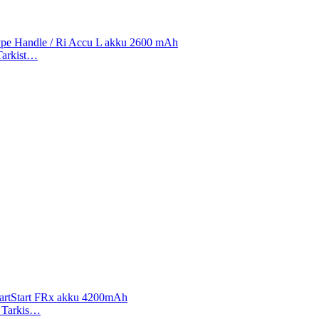
Type Handle / Ri Accu L akku 2600 mAh
 Tarkist…
, HeartStart FRx akku 4200mAh
). Tarkis…