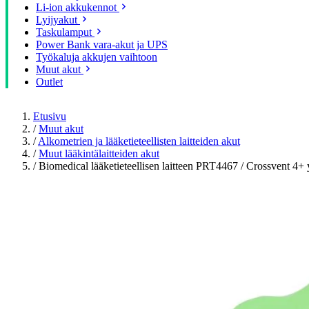
Li-ion akkukennot
Lyijyakut
Taskulamput
Power Bank vara-akut ja UPS
Työkaluja akkujen vaihtoon
Muut akut
Outlet
Etusivu
/
Muut akut
/
Alkometrien ja lääketieteellisten laitteiden akut
/
Muut lääkintälaitteiden akut
/
Biomedical lääketieteellisen laitteen PRT4467 / Crossvent 