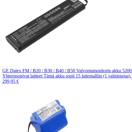
GE Datex FM / B20 / B30 / B40 / B50 Valvontamonitorin akku 520
Yhteensopivat laitteet Tämä akku sopii 15 laitemalliin (1 valmistajaa
299,95 €