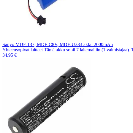
Sanyo MDF-137, MDF-C8V, MDF-U333 akku 2000mAh
Yhteensopivat laitteet Tämä akku sopii 7 laitemalliin (1 valmistajaa).
34,95 €