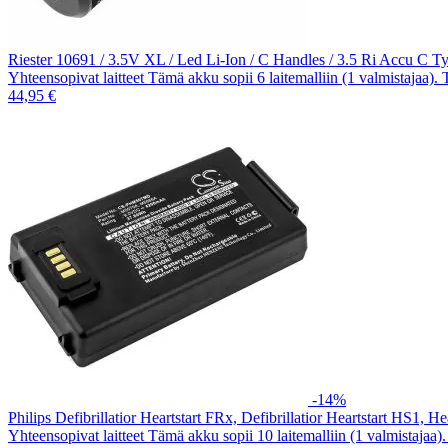
Riester 10691 / 3.5V XL / Led Li-Ion / C Handles / 3.5 Ri Accu C 
Yhteensopivat laitteet Tämä akku sopii 6 laitemalliin (1 valmistajaa).
44,95 €
-14%
Philips Defibrillatior Heartstart FRx, Defibrillatior Heartstart HS1
Yhteensopivat laitteet Tämä akku sopii 10 laitemalliin (1 valmistajaa