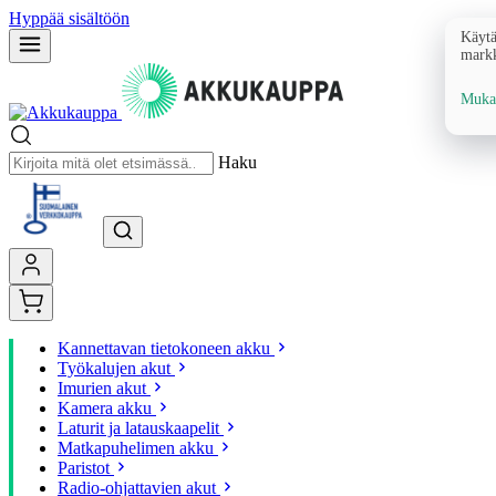
Hyppää sisältöön
Käytä
markk
Mukau
Haku
Kannettavan tietokoneen akku
Työkalujen akut
Imurien akut
Kamera akku
Laturit ja latauskaapelit
Matkapuhelimen akku
Paristot
Radio-ohjattavien akut