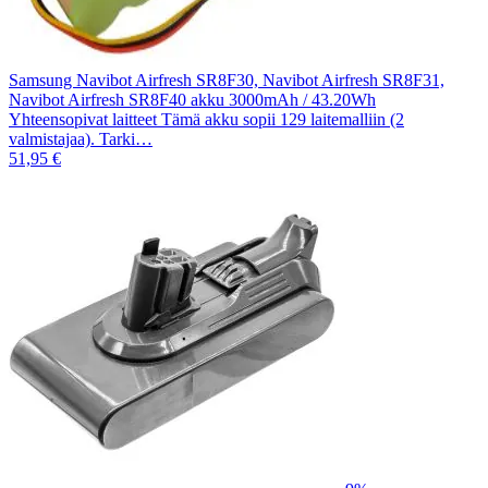
Samsung Navibot Airfresh SR8F30, Navibot Airfresh SR8F31,
Navibot Airfresh SR8F40 akku 3000mAh / 43.20Wh
Yhteensopivat laitteet Tämä akku sopii 129 laitemalliin (2
valmistajaa). Tarki…
51,95 €