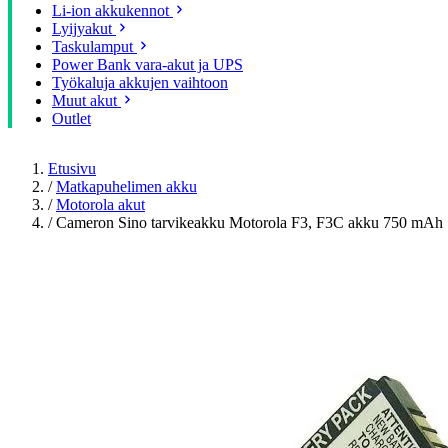
Li-ion akkukennot
Lyijyakut
Taskulamput
Power Bank vara-akut ja UPS
Työkaluja akkujen vaihtoon
Muut akut
Outlet
Etusivu
/
Matkapuhelimen akku
/
Motorola akut
/
Cameron Sino tarvikeakku Motorola F3, F3C akku 750 mAh