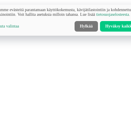
mme evästeitä parantamaan käyttökokemusta, kävijätilastointiin ja kohdennett
inointiin. Voit hallita asetuksia milloin tahansa. Lue lisää
tietosuojaselosteesta
.
ta valintaa
Hylkää
Hyväksy kaik