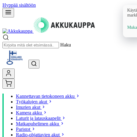
Hyppää sisältöön
Käytä
markk
Mukau
Haku
Kannettavan tietokoneen akku
Työkalujen akut
Imurien akut
Kamera akku
Laturit ja latauskaapelit
Matkapuhelimen akku
Paristot
Radio-ohjattavien akut