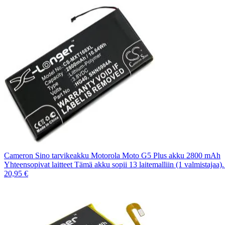
Cameron Sino tarvikeakku Motorola Moto G5 Plus akku 2800 mAh
Yhteensopivat laitteet Tämä akku sopii 13 laitemalliin (1 valmistajaa
20,95 €