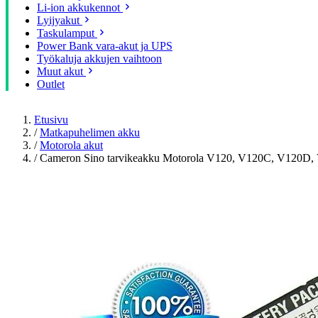
Li-ion akkukennot
Lyijyakut
Taskulamput
Power Bank vara-akut ja UPS
Työkaluja akkujen vaihtoon
Muut akut
Outlet
Etusivu
/
Matkapuhelimen akku
/
Motorola akut
/
Cameron Sino tarvikeakku Motorola V120, V120C, V120D,