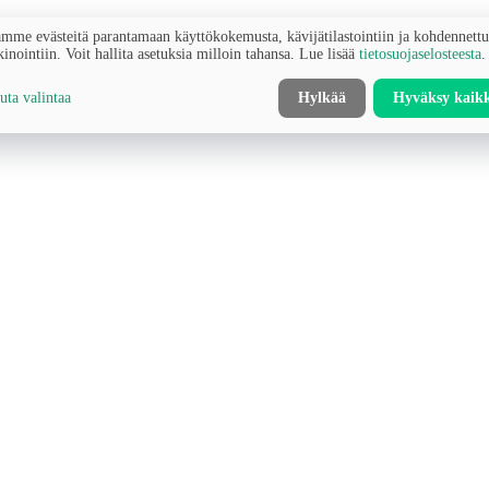
mme evästeitä parantamaan käyttökokemusta, kävijätilastointiin ja kohdennett
inointiin. Voit hallita asetuksia milloin tahansa. Lue lisää
tietosuojaselosteesta
.
ta valintaa
Hylkää
Hyväksy kaik