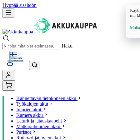
Hyppää sisältöön
Käytä
markk
Mukau
Haku
Kannettavan tietokoneen akku
Työkalujen akut
Imurien akut
Kamera akku
Laturit ja latauskaapelit
Matkapuhelimen akku
Paristot
Radio-ohjattavien akut