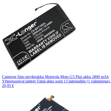
Cameron Sino tarvikeakku Motorola Moto G5 Plus akku 2800 mAh
Yhteensopivat laitteet Tämä akku sopii 13 laitemalliin (1 valmistajaa
20,95 €