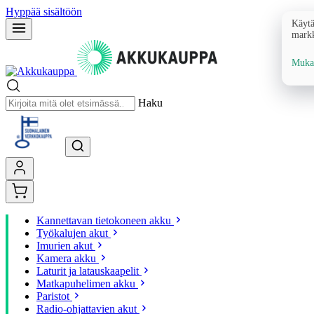
Hyppää sisältöön
Käytä
markk
Mukau
Haku
Kannettavan tietokoneen akku
Työkalujen akut
Imurien akut
Kamera akku
Laturit ja latauskaapelit
Matkapuhelimen akku
Paristot
Radio-ohjattavien akut