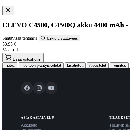
CLEVO C4500, C4500Q akku 4400 mAh -
Saatavissa tehtaalta
Tarkista saatavuus
53,95 €
Määrä
Lisää ostoskoriin
Tietoa
Tuotteen yksityiskohdat
Lisätietoa
Arvostelut
Toimitus
ASIAKASPALVELU
TILAUKSE
Akkutieto
Tilausten se