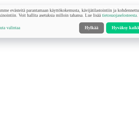
mme evästeitä parantamaan käyttökokemusta, kävijätilastointiin ja kohdennett
inointiin. Voit hallita asetuksia milloin tahansa. Lue lisää
tietosuojaselosteesta
.
ta valintaa
Hylkää
Hyväksy kaik