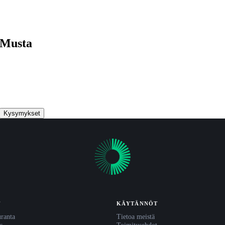
 Musta
Kysymykset
T
KÄYTÄNNÖT
uranta
Tietoa meistä