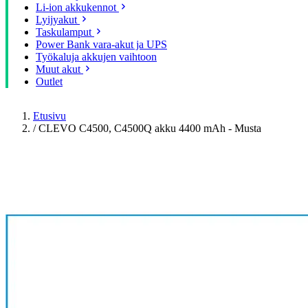
Li-ion akkukennot
Lyijyakut
Taskulamput
Power Bank vara-akut ja UPS
Työkaluja akkujen vaihtoon
Muut akut
Outlet
Etusivu
/
CLEVO C4500, C4500Q akku 4400 mAh - Musta