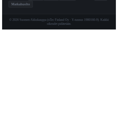
Matkahuolto
© 2026 Suomen Akkukauppa (nTec Finland Oy · Y-tunnus 1980160-9). Kaikki
oikeudet pidätetään.