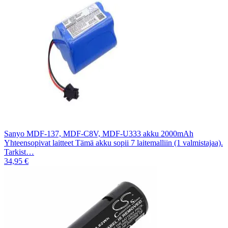
Sanyo MDF-137, MDF-C8V, MDF-U333 akku 2000mAh
Yhteensopivat laitteet Tämä akku sopii 7 laitemalliin (1 valmistajaa).
Tarkist…
34,95 €