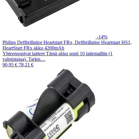
-14%
Philips Defibrillatior Heartstart FRx, Defibrillatior Heartstart HS1,
HeartStart FRx akku 4200mAh
Yhteensopivat laitteet Tämä akku sopii 10 laitemalliin (1
valmistajaa). Tarkis…
90,95 €
78,21 €