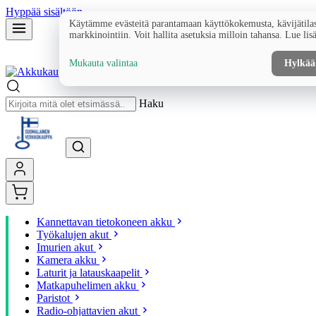
Hyppää sisältöön
Käytämme evästeitä parantamaan käyttökokemusta, kävijätilas
markkinointiin. Voit hallita asetuksia milloin tahansa. Lue lis
Mukauta valintaa
Hylkää
Haku
Kannettavan tietokoneen akku
Työkalujen akut
Imurien akut
Kamera akku
Laturit ja latauskaapelit
Matkapuhelimen akku
Paristot
Radio-ohjattavien akut