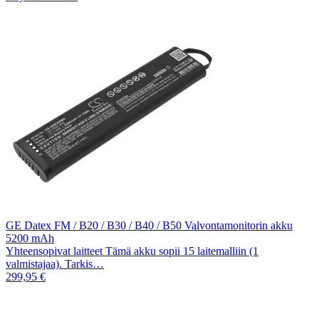
GE Datex FM / B20 / B30 / B40 / B50 Valvontamonitorin akku
5200 mAh
Yhteensopivat laitteet Tämä akku sopii 15 laitemalliin (1
valmistajaa). Tarkis…
299,95 €