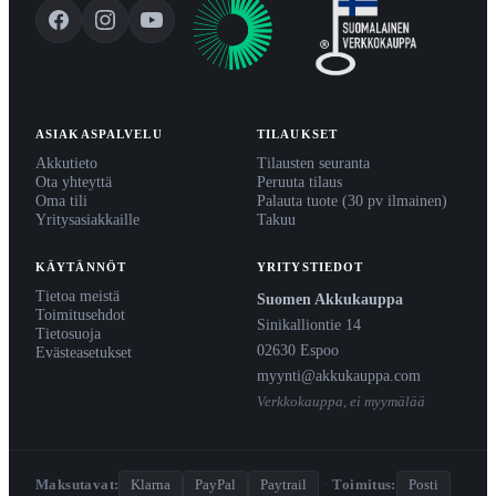
ASIAKASPALVELU
TILAUKSET
Akkutieto
Tilausten seuranta
Ota yhteyttä
Peruuta tilaus
Oma tili
Palauta tuote (30 pv ilmainen)
Yritysasiakkaille
Takuu
KÄYTÄNNÖT
YRITYSTIEDOT
Tietoa meistä
Suomen Akkukauppa
Toimitusehdot
Sinikalliontie 14
Tietosuoja
02630 Espoo
Evästeasetukset
myynti@akkukauppa.com
Verkkokauppa, ei myymälää
Maksutavat:
Klarna
PayPal
Paytrail
·
Toimitus:
Posti