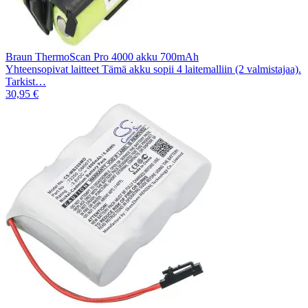
Braun ThermoScan Pro 4000 akku 700mAh
Yhteensopivat laitteet Tämä akku sopii 4 laitemalliin (2 valmistajaa).
Tarkist…
30,95 €