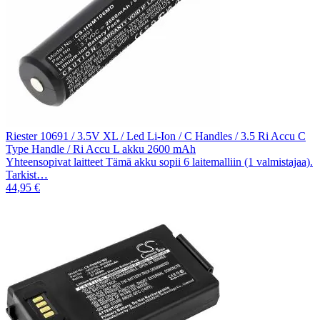
Riester 10691 / 3.5V XL / Led Li-Ion / C Handles / 3.5 Ri Accu C
Type Handle / Ri Accu L akku 2600 mAh
Yhteensopivat laitteet Tämä akku sopii 6 laitemalliin (1 valmistajaa).
Tarkist…
44,95 €