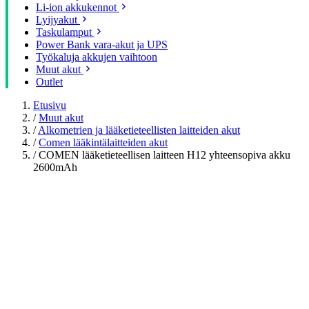
Li-ion akkukennot
Lyijyakut
Taskulamput
Power Bank vara-akut ja UPS
Työkaluja akkujen vaihtoon
Muut akut
Outlet
Etusivu
/
Muut akut
/
Alkometrien ja lääketieteellisten laitteiden akut
/
Comen lääkintälaitteiden akut
/
COMEN lääketieteellisen laitteen H12 yhteensopiva akku
2600mAh