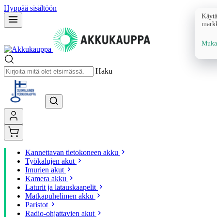
Hyppää sisältöön
Käytä
markk
Mukau
Haku
Kannettavan tietokoneen akku
Työkalujen akut
Imurien akut
Kamera akku
Laturit ja latauskaapelit
Matkapuhelimen akku
Paristot
Radio-ohjattavien akut