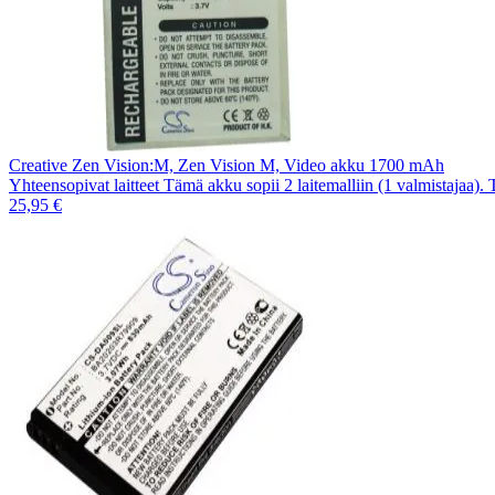
Creative Zen Vision:M, Zen Vision M, Video akku 1700 mAh
Yhteensopivat laitteet Tämä akku sopii 2 laitemalliin (1 valmistajaa).
25,95 €