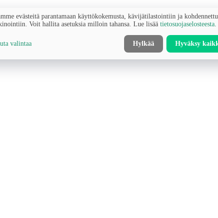
mme evästeitä parantamaan käyttökokemusta, kävijätilastointiin ja kohdennett
inointiin. Voit hallita asetuksia milloin tahansa. Lue lisää
tietosuojaselosteesta
.
ta valintaa
Hylkää
Hyväksy kaik