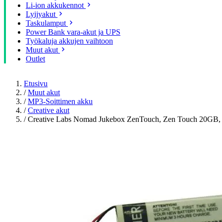
Li-ion akkukennot
Lyijyakut
Taskulamput
Power Bank vara-akut ja UPS
Työkaluja akkujen vaihtoon
Muut akut
Outlet
Etusivu
/
Muut akut
/
MP3-Soittimen akku
/
Creative akut
/
Creative Labs Nomad Jukebox ZenTouch, Zen Touch 20G