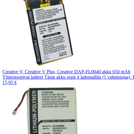
Creative V, Creative V Plus, Creative DAP-FL0040 akku 650 mAh
Yhteensopivat laitteet Tämä akku sopii 4 laitemalliin (1 valmistajaa).
15,95 €