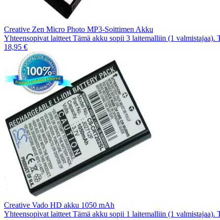
Creative Zen Micro Photo MP3-Soittimen Akku
Yhteensopivat laitteet Tämä akku sopii 3 laitemalliin (1 valmistajaa).
18,95 €
Creative Vado HD akku 1050 mAh
Yhteensopivat laitteet Tämä akku sopii 1 laitemalliin (1 valmistajaa).