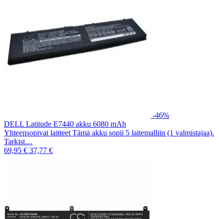
-46%
DELL Latitude E7440 akku 6080 mAh
Yhteensopivat laitteet Tämä akku sopii 5 laitemalliin (1 valmistajaa).
Tarkist…
69,95 €
37,77 €