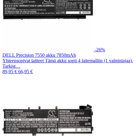
-26%
DELL Precision 7550 akku 7850mAh
Yhteensopivat laitteet Tämä akku sopii 4 laitemalliin (1 valmistajaa).
Tarkist…
89,95 €
66,95 €