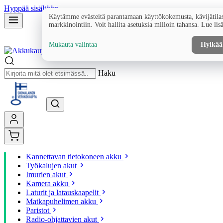
Hyppää sisältöön
Käytämme evästeitä parantamaan käyttökokemusta, kävijätilas
markkinointiin. Voit hallita asetuksia milloin tahansa. Lue lis
Mukauta valintaa
Hylkää
Haku
Kannettavan tietokoneen akku
Työkalujen akut
Imurien akut
Kamera akku
Laturit ja latauskaapelit
Matkapuhelimen akku
Paristot
Radio-ohjattavien akut