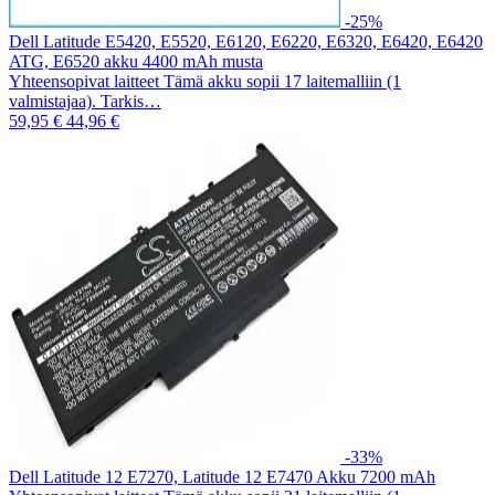
-25%
Dell Latitude E5420, E5520, E6120, E6220, E6320, E6420, E6420
ATG, E6520 akku 4400 mAh musta
Yhteensopivat laitteet Tämä akku sopii 17 laitemalliin (1
valmistajaa). Tarkis…
59,95 €
44,96 €
-33%
Dell Latitude 12 E7270, Latitude 12 E7470 Akku 7200 mAh