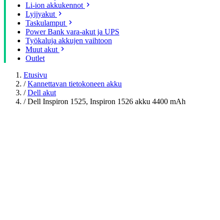
Li-ion akkukennot
Lyijyakut
Taskulamput
Power Bank vara-akut ja UPS
Työkaluja akkujen vaihtoon
Muut akut
Outlet
Etusivu
/
Kannettavan tietokoneen akku
/
Dell akut
/
Dell Inspiron 1525, Inspiron 1526 akku 4400 mAh