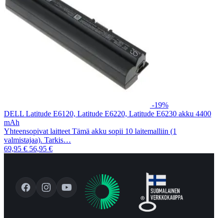
-19%
DELL Latitude E6120, Latitude E6220, Latitude E6230 akku 4400
mAh
Yhteensopivat laitteet Tämä akku sopii 10 laitemalliin (1
valmistajaa). Tarkis…
69,95 €
56,95 €