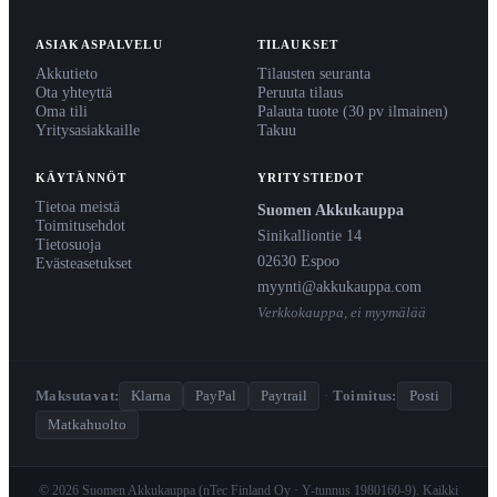
ASIAKASPALVELU
TILAUKSET
Akkutieto
Tilausten seuranta
Ota yhteyttä
Peruuta tilaus
Oma tili
Palauta tuote (30 pv ilmainen)
Yritysasiakkaille
Takuu
KÄYTÄNNÖT
YRITYSTIEDOT
Tietoa meistä
Suomen Akkukauppa
Toimitusehdot
Sinikalliontie 14
Tietosuoja
02630 Espoo
Evästeasetukset
myynti@akkukauppa.com
Verkkokauppa, ei myymälää
Maksutavat:
Klarna
PayPal
Paytrail
·
Toimitus:
Posti
Matkahuolto
© 2026 Suomen Akkukauppa (nTec Finland Oy · Y-tunnus 1980160-9). Kaikki