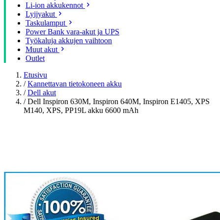
Li-ion akkukennot
Lyijyakut
Taskulamput
Power Bank vara-akut ja UPS
Työkaluja akkujen vaihtoon
Muut akut
Outlet
Etusivu
/
Kannettavan tietokoneen akku
/
Dell akut
/
Dell Inspiron 630M, Inspiron 640M, Inspiron E1405, XPS
M140, XPS, PP19L akku 6600 mAh