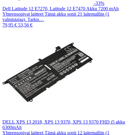
-33%
Dell Latitude 12 E7270, Latitude 12 E7470 Akku 7200 mAh
Yhteensopivat laitteet Tämä akku sopii 21 laitemalliin (1
valmistajaa). Tarkis…
79,95 €
53,56 €
DELL XPS 13 2018, XPS 13 9370, XPS 13 9370 FHD i5 akku
6300mAh
Yhteensopivat laitteet Tämä akku sopii 12 laitemalliin (1