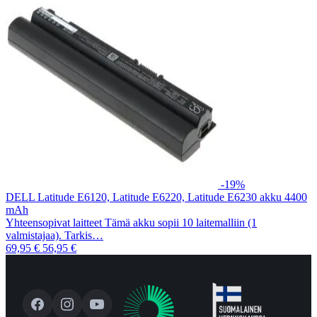
-19%
DELL Latitude E6120, Latitude E6220, Latitude E6230 akku 4400
mAh
Yhteensopivat laitteet Tämä akku sopii 10 laitemalliin (1
valmistajaa). Tarkis…
69,95 €
56,95 €