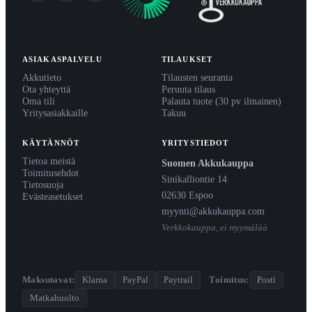
ASIAKASPALVELU
TILAUKSET
Akkutieto
Tilausten seuranta
Ota yhteyttä
Peruuta tilaus
Oma tili
Palauta tuote (30 pv ilmainen)
Yritysasiakkaille
Takuu
KÄYTÄNNÖT
YRITYSTIEDOT
Tietoa meistä
Suomen Akkukauppa
Toimitusehdot
Sinikalliontie 14
Tietosuoja
02630 Espoo
Evästeasetukset
myynti@akkukauppa.com
Verkkokauppa, ei myymälää
Maksutavat:
Klarna
PayPal
Paytrail
·
Toimitus:
Posti
Matkahuolto