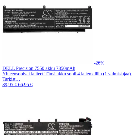
-26%
DELL Precision 7550 akku 7850mAh
Yhteensopivat laitteet Tämä akku sopii 4 laitemalliin (1 valmistajaa).
Tarkist…
89,95 €
66,95 €