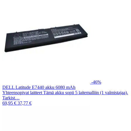
-46%
DELL Latitude E7440 akku 6080 mAh
Yhteensopivat laitteet Tämä akku sopii 5 laitemalliin (1 valmistajaa).
Tarkist…
69,95 €
37,77 €