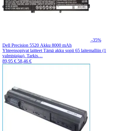
-35%
Dell Precision 5520 Akku 8000 mAh
Yhteensopivat laitteet Tämä akku sopii 65 laitemalliin (1
valmistajaa). Tarkis…
89,95 €
58,46 €