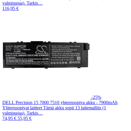
valmistajaa). Tarkis…
116,95 €
-25%
DELL Precision 15 7000 7510 yhteensopiva akku - 7900mAh
Yhteensopivat laitteet Tämä akku sopii 13 laitemalliin (1
valmistajaa). Tarkis…
74,95 €
55,95 €