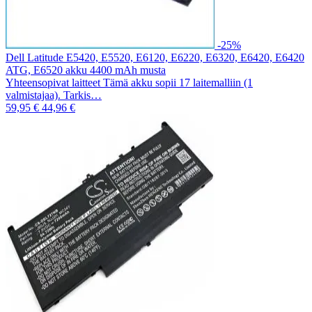
-25%
Dell Latitude E5420, E5520, E6120, E6220, E6320, E6420, E6420
ATG, E6520 akku 4400 mAh musta
Yhteensopivat laitteet Tämä akku sopii 17 laitemalliin (1
valmistajaa). Tarkis…
59,95 €
44,96 €