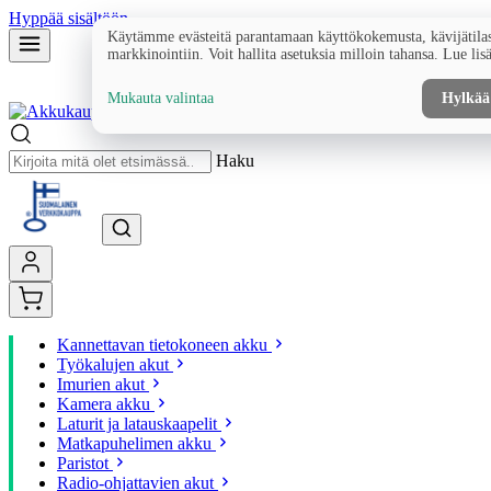
Hyppää sisältöön
Käytämme evästeitä parantamaan käyttökokemusta, kävijätilas
markkinointiin. Voit hallita asetuksia milloin tahansa. Lue lis
Mukauta valintaa
Hylkää
Haku
Kannettavan tietokoneen akku
Työkalujen akut
Imurien akut
Kamera akku
Laturit ja latauskaapelit
Matkapuhelimen akku
Paristot
Radio-ohjattavien akut