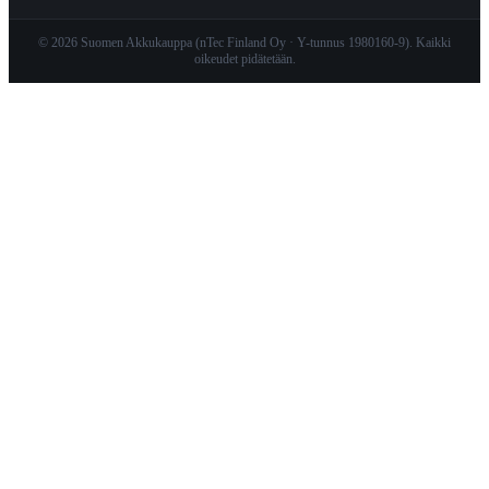
© 2026 Suomen Akkukauppa (nTec Finland Oy · Y-tunnus 1980160-9). Kaikki
oikeudet pidätetään.