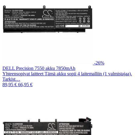
-26%
DELL Precision 7550 akku 7850mAh
Yhteensopivat laitteet Tämä akku sopii 4 laitemalliin (1 valmistajaa).
Tarkist…
89,95 €
66,95 €