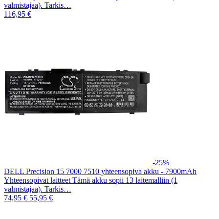
valmistajaa). Tarkis…
116,95 €
-25%
DELL Precision 15 7000 7510 yhteensopiva akku - 7900mAh
Yhteensopivat laitteet Tämä akku sopii 13 laitemalliin (1
valmistajaa). Tarkis…
74,95 €
55,95 €