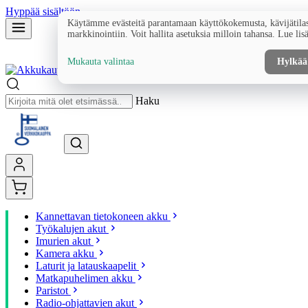
Hyppää sisältöön
Käytämme evästeitä parantamaan käyttökokemusta, kävijätilas
markkinointiin. Voit hallita asetuksia milloin tahansa. Lue lis
Mukauta valintaa
Hylkää
Haku
Kannettavan tietokoneen akku
Työkalujen akut
Imurien akut
Kamera akku
Laturit ja latauskaapelit
Matkapuhelimen akku
Paristot
Radio-ohjattavien akut