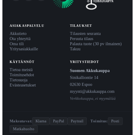
ASIAKASPALVELU
TILAUKSET
Akkutieto
Tilausten seuranta
Ota yhteyttä
Peruuta tilaus
Oma tili
Palauta tuote (30 pv ilmainen)
Yritysasiakkaille
Takuu
KÄYTÄNNÖT
YRITYSTIEDOT
Tietoa meistä
Suomen Akkukauppa
Toimitusehdot
Sinikalliontie 14
Tietosuoja
02630 Espoo
Evästeasetukset
myynti@akkukauppa.com
Verkkokauppa, ei myymälää
Maksutavat:
Klarna
PayPal
Paytrail
·
Toimitus:
Posti
Matkahuolto