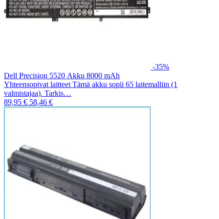
-35%
Dell Precision 5520 Akku 8000 mAh
Yhteensopivat laitteet Tämä akku sopii 65 laitemalliin (1
valmistajaa). Tarkis…
89,95 €
58,46 €