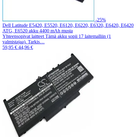
-25%
Dell Latitude E5420, E5520, E6120, E6220, E6320, E6420, E6420
ATG, E6520 akku 4400 mAh musta
Yhteensopivat laitteet Tämä akku sopii 17 laitemalliin (1
valmistajaa). Tarkis…
59,95 €
44,96 €