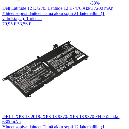
-33%
Dell Latitude 12 E7270, Latitude 12 E7470 Akku 7200 mAh
Yhteensopivat laitteet Tämä akku sopii 21 laitemalliin (1
valmistajaa). Tarkis…
79,95 €
53,56 €
DELL XPS 13 2018, XPS 13 9370, XPS 13 9370 FHD i5 akku
6300mAh
Yhteensopivat laitteet Tämä akku sopii 12 laitemalliin (1