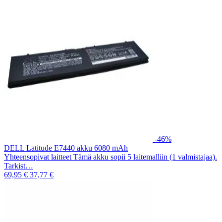
-46%
DELL Latitude E7440 akku 6080 mAh
Yhteensopivat laitteet Tämä akku sopii 5 laitemalliin (1 valmistajaa).
Tarkist…
69,95 €
37,77 €