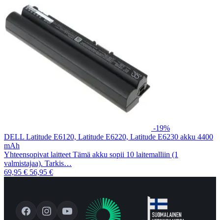
-19%
DELL Latitude E6120, Latitude E6220, Latitude E6230 akku 4400
mAh
Yhteensopivat laitteet Tämä akku sopii 10 laitemalliin (1
valmistajaa). Tarkis…
69,95 €
56,95 €