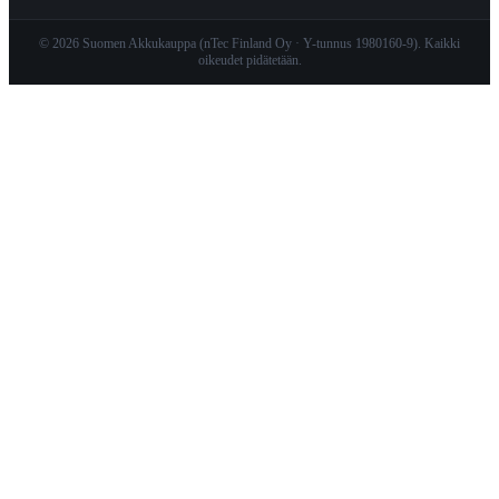
© 2026 Suomen Akkukauppa (nTec Finland Oy · Y-tunnus 1980160-9). Kaikki
oikeudet pidätetään.