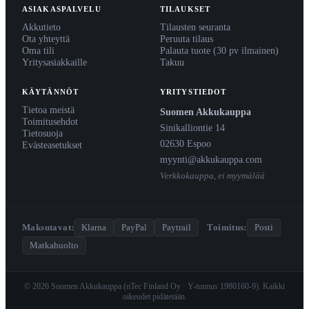
ASIAKASPALVELU
TILAUKSET
Akkutieto
Tilausten seuranta
Ota yhteyttä
Peruuta tilaus
Oma tili
Palauta tuote (30 pv ilmainen)
Yritysasiakkaille
Takuu
KÄYTÄNNÖT
YRITYSTIEDOT
Tietoa meistä
Suomen Akkukauppa
Toimitusehdot
Sinikalliontie 14
Tietosuoja
02630 Espoo
Evästeasetukset
myynti@akkukauppa.com
Verkkokauppa, ei myymälää
Maksutavat:
Klarna
PayPal
Paytrail
·
Toimitus:
Posti
Matkahuolto
© 2026 Suomen Akkukauppa (nTec Finland Oy · Y-tunnus 1980160-9). Kaikki
oikeudet pidätetään.