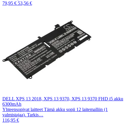
79,95 €
53,56 €
DELL XPS 13 2018, XPS 13 9370, XPS 13 9370 FHD i5 akku
6300mAh
Yhteensopivat laitteet Tämä akku sopii 12 laitemalliin (1
valmistajaa). Tarkis…
116,95 €