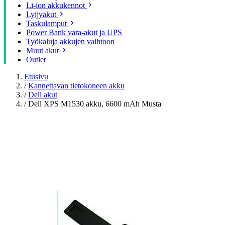
Li-ion akkukennot
Lyijyakut
Taskulamput
Power Bank vara-akut ja UPS
Työkaluja akkujen vaihtoon
Muut akut
Outlet
Etusivu
/
Kannettavan tietokoneen akku
/
Dell akut
/
Dell XPS M1530 akku, 6600 mAh Musta