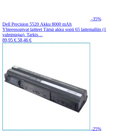
-35%
Dell Precision 5520 Akku 8000 mAh
Yhteensopivat laitteet Tämä akku sopii 65 laitemalliin (1
valmistajaa). Tarkis…
89,95 €
58,46 €
-25%