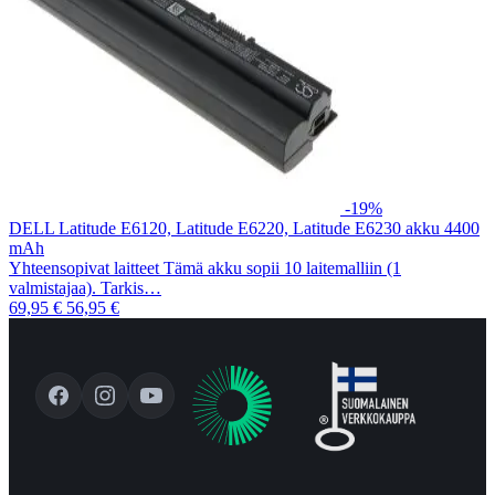
-19%
DELL Latitude E6120, Latitude E6220, Latitude E6230 akku 4400
mAh
Yhteensopivat laitteet Tämä akku sopii 10 laitemalliin (1
valmistajaa). Tarkis…
69,95 €
56,95 €