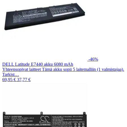
-46%
DELL Latitude E7440 akku 6080 mAh
Yhteensopivat laitteet Tämä akku sopii 5 laitemalliin (1 valmistajaa).
Tarkist…
69,95 €
37,77 €