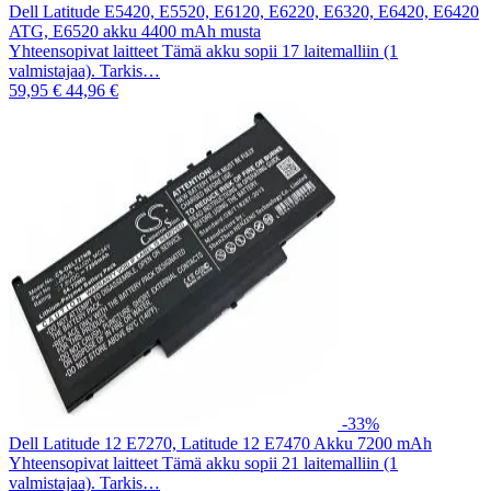
Dell Latitude E5420, E5520, E6120, E6220, E6320, E6420, E6420
ATG, E6520 akku 4400 mAh musta
Yhteensopivat laitteet Tämä akku sopii 17 laitemalliin (1
valmistajaa). Tarkis…
59,95 €
44,96 €
-33%
Dell Latitude 12 E7270, Latitude 12 E7470 Akku 7200 mAh
Yhteensopivat laitteet Tämä akku sopii 21 laitemalliin (1
valmistajaa). Tarkis…