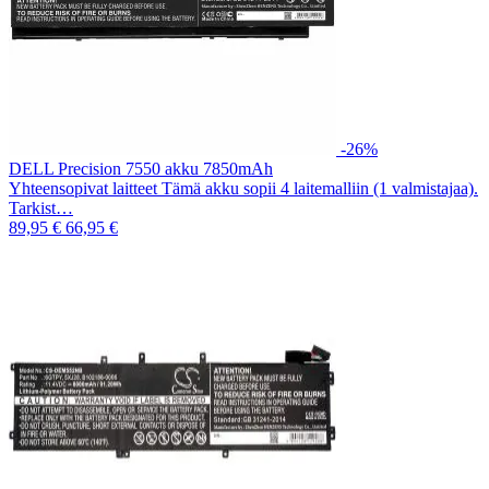
-26%
DELL Precision 7550 akku 7850mAh
Yhteensopivat laitteet Tämä akku sopii 4 laitemalliin (1 valmistajaa).
Tarkist…
89,95 €
66,95 €