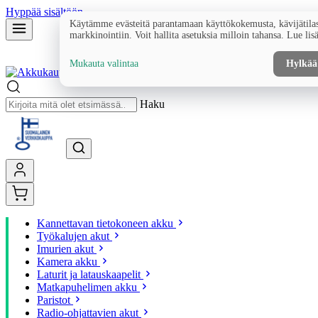
Hyppää sisältöön
Käytämme evästeitä parantamaan käyttökokemusta, kävijätilas
markkinointiin. Voit hallita asetuksia milloin tahansa. Lue lis
Mukauta valintaa
Hylkää
Haku
Kannettavan tietokoneen akku
Työkalujen akut
Imurien akut
Kamera akku
Laturit ja latauskaapelit
Matkapuhelimen akku
Paristot
Radio-ohjattavien akut