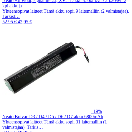
Neato All Floor, signature 25, XV-11 akku 3500mAh / 25.20Wh 2
kpl akkuja
Yhteensopivat laitteet Tämä akku sopii 9 laitemalliin (2 valmistajaa).
Tarkist…
52,95 €
42,95 €
-19%
Neato Botvac D3 / D4 / D5 / D6 / D7 akku 6800mAh
Yhteensopivat laitteet Tämä akku sopii 31 laitemalliin (1
valmistajaa). Tarkis…