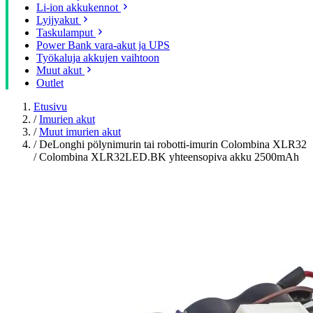
Li-ion akkukennot
Lyijyakut
Taskulamput
Power Bank vara-akut ja UPS
Työkaluja akkujen vaihtoon
Muut akut
Outlet
Etusivu
/
Imurien akut
/
Muut imurien akut
/
DeLonghi pölynimurin tai robotti-imurin Colombina XLR32
/ Colombina XLR32LED.BK yhteensopiva akku 2500mAh