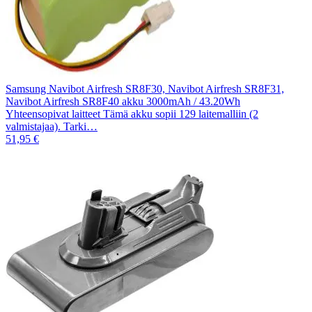
Samsung Navibot Airfresh SR8F30, Navibot Airfresh SR8F31,
Navibot Airfresh SR8F40 akku 3000mAh / 43.20Wh
Yhteensopivat laitteet Tämä akku sopii 129 laitemalliin (2
valmistajaa). Tarki…
51,95 €