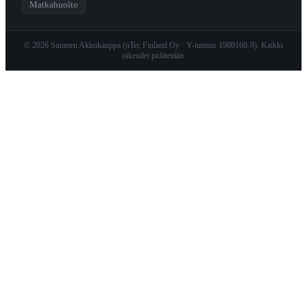
Matkahuolto
© 2026 Suomen Akkukauppa (nTec Finland Oy · Y-tunnus 1980160-9). Kaikki
oikeudet pidätetään.