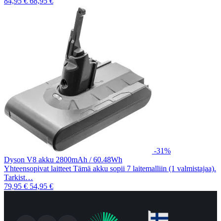
84,95 €
68,95 €
-31%
Dyson V8 akku 2800mAh / 60.48Wh
Yhteensopivat laitteet Tämä akku sopii 7 laitemalliin (1 valmistajaa).
Tarkist…
79,95 €
54,95 €