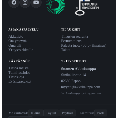
ASIAKASPALVELU
TILAUKSET
Akkutieto
Tilausten seuranta
Ota yhteyttä
Peruuta tilaus
Oma tili
Palauta tuote (30 pv ilmainen)
Yritysasiakkaille
Takuu
KÄYTÄNNÖT
YRITYSTIEDOT
Tietoa meistä
Suomen Akkukauppa
Toimitusehdot
Sinikalliontie 14
Tietosuoja
02630 Espoo
Evästeasetukset
myynti@akkukauppa.com
Verkkokauppa, ei myymälää
Maksutavat:
Klarna
PayPal
Paytrail
·
Toimitus:
Posti