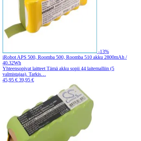
-13%
iRobot APS 500, Roomba 500, Roomba 510 akku 2800mAh /
40.32Wh
Yhteensopivat laitteet Tämä akku sopii 44 laitemalliin (5
valmistajaa). Tarkis…
45,95 €
39,95 €