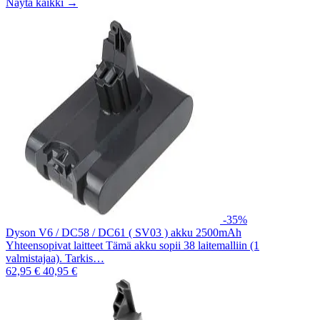
Näytä kaikki →
-35%
Dyson V6 / DC58 / DC61 ( SV03 ) akku 2500mAh
Yhteensopivat laitteet Tämä akku sopii 38 laitemalliin (1
valmistajaa). Tarkis…
62,95 €
40,95 €