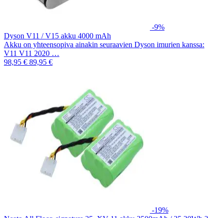
-9%
Dyson V11 / V15 akku 4000 mAh
Akku on yhteensopiva ainakin seuraavien Dyson imurien kanssa:
V11 V11 2020 …
98,95 €
89,95 €
-19%