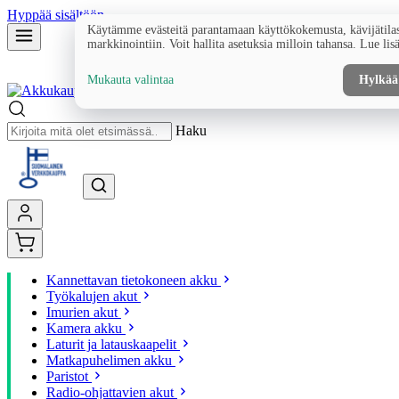
Hyppää sisältöön
Käytämme evästeitä parantamaan käyttökokemusta, kävijätilas
markkinointiin. Voit hallita asetuksia milloin tahansa. Lue lis
Mukauta valintaa
Hylkää
Haku
Kannettavan tietokoneen akku
Työkalujen akut
Imurien akut
Kamera akku
Laturit ja latauskaapelit
Matkapuhelimen akku
Paristot
Radio-ohjattavien akut