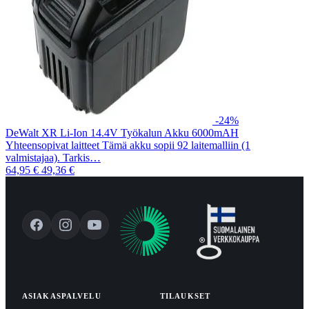
-24%
DeWalt XR Li-Ion 14.4V Työkalun Akku 6000mAH
Yhteensopivat laitteet Tämä akku sopii 92 laitemalliin (1
valmistajaa). Tarkis…
64,95 €
49,36 €
ASIAKASPALVELU
TILAUKSET