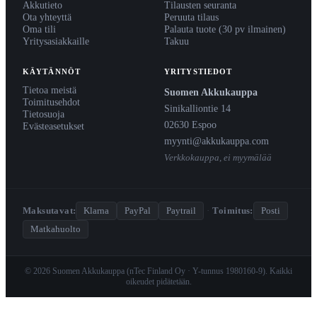
Akkutieto
Tilausten seuranta
Ota yhteyttä
Peruuta tilaus
Oma tili
Palauta tuote (30 pv ilmainen)
Yritysasiakkaille
Takuu
KÄYTÄNNÖT
YRITYSTIEDOT
Tietoa meistä
Suomen Akkukauppa
Toimitusehdot
Sinikalliontie 14
Tietosuoja
02630 Espoo
Evästeasetukset
myynti@akkukauppa.com
Verkkokauppa, ei myymälää
Maksutavat:
Klarna
PayPal
Paytrail
·
Toimitus:
Posti
Matkahuolto
© 2026 Suomen Akkukauppa (nTec Finland Oy · Y-tunnus 1980160-9). Kaikki
oikeudet pidätetään.