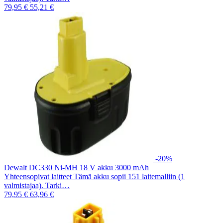
79,95 €
55,21 €
-20%
Dewalt DC330 Ni-MH 18 V akku 3000 mAh
Yhteensopivat laitteet Tämä akku sopii 151 laitemalliin (1
valmistajaa). Tarki…
79,95 €
63,96 €