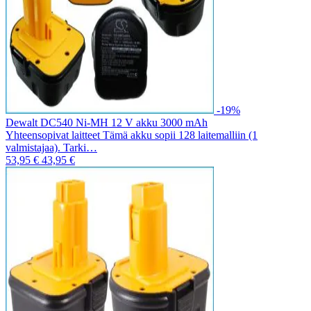
-19%
Dewalt DC540 Ni-MH 12 V akku 3000 mAh
Yhteensopivat laitteet Tämä akku sopii 128 laitemalliin (1
valmistajaa). Tarki…
53,95 €
43,95 €