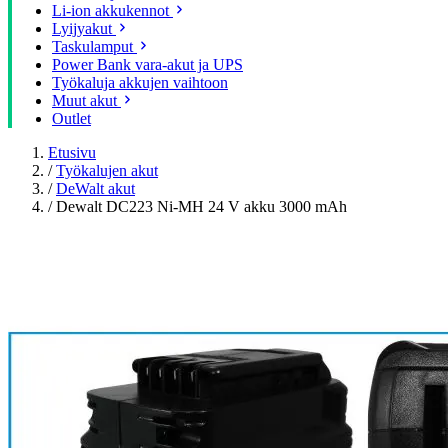
Li-ion akkukennot
Lyijyakut
Taskulamput
Power Bank vara-akut ja UPS
Työkaluja akkujen vaihtoon
Muut akut
Outlet
Etusivu
/
Työkalujen akut
/
DeWalt akut
/
Dewalt DC223 Ni-MH 24 V akku 3000 mAh