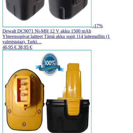
-17%
Dewalt DC9071 Ni-MH 12 V akku 1500 mAh
Yhteensopivat laitteet Tämä akku sopii 114 laitemalliin (1
valmistajaa). Tarki…
46,95 €
38,95 €