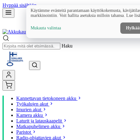
Hyppää sisältöön
Käytämme evästeitä parantamaan käyttökokemusta, kävijätilas
markkinointiin. Voit hallita asetuksia milloin tahansa. Lue lis
Mukauta valintaa
Hylkää
Haku
Kannettavan tietokoneen akku
Työkalujen akut
Imurien akut
Kamera akku
Laturit ja latauskaapelit
Matkapuhelimen akku
Paristot
Radio-ohjattavien akut