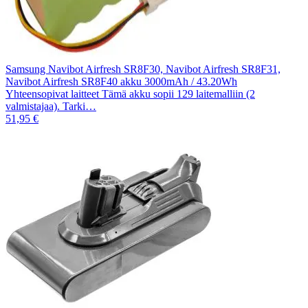
Samsung Navibot Airfresh SR8F30, Navibot Airfresh SR8F31,
Navibot Airfresh SR8F40 akku 3000mAh / 43.20Wh
Yhteensopivat laitteet Tämä akku sopii 129 laitemalliin (2
valmistajaa). Tarki…
51,95 €