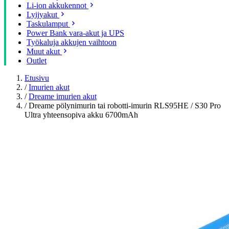
Li-ion akkukennot
Lyijyakut
Taskulamput
Power Bank vara-akut ja UPS
Työkaluja akkujen vaihtoon
Muut akut
Outlet
Etusivu
/
Imurien akut
/
Dreame imurien akut
/
Dreame pölynimurin tai robotti-imurin RLS95HE / S30 Pro
Ultra yhteensopiva akku 6700mAh