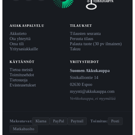
ASIAKASPALVELU
TILAUKSET
Akkutieto
Tilausten seuranta
Ota yhteyttä
Peruuta tilaus
Oma tili
Palauta tuote (30 pv ilmainen)
Yritysasiakkaille
Takuu
KÄYTÄNNÖT
YRITYSTIEDOT
Tietoa meistä
Suomen Akkukauppa
Toimitusehdot
Sinikalliontie 14
Tietosuoja
02630 Espoo
Evästeasetukset
myynti@akkukauppa.com
Verkkokauppa, ei myymälää
Maksutavat:
Klarna
PayPal
Paytrail
·
Toimitus:
Posti
Matkahuolto