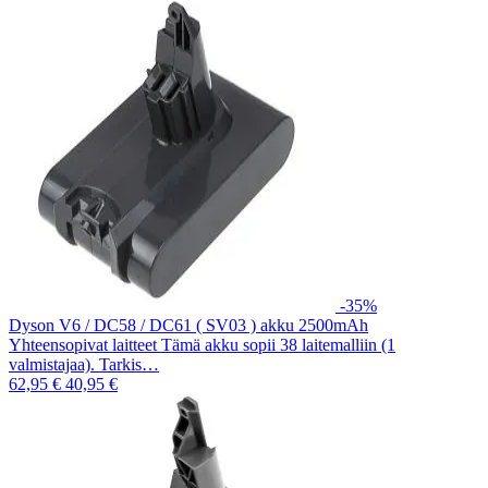
-35%
Dyson V6 / DC58 / DC61 ( SV03 ) akku 2500mAh
Yhteensopivat laitteet Tämä akku sopii 38 laitemalliin (1
valmistajaa). Tarkis…
62,95 €
40,95 €