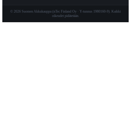
© 2026 Suomen Akkukauppa (nTec Finland Oy · Y-tunnus 1980160-9). Kaikki
oikeudet pidätetään.