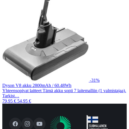
-31%
Dyson V8 akku 2800mAh / 60.48Wh
Yhteensopivat laitteet Tämä akku sopii 7 laitemalliin (1 valmistajaa).
Tarkist…
79,95 €
54,95 €