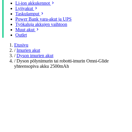
Li-ion akkukennot
Lyijyakut
Taskulamput
Power Bank vara-akut ja UPS
Työkaluja akkujen vaihtoon
Muut akut
Outlet
Etusivu
/
Imurien akut
/
Dyson imurien akut
/
Dyson pölynimurin tai robotti-imurin Omni-Glide
yhteensopiva akku 2500mAh