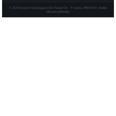
© 2026 Suomen Akkukauppa (nTec Finland Oy · Y-tunnus 1980160-9). Kaikki
oikeudet pidätetään.