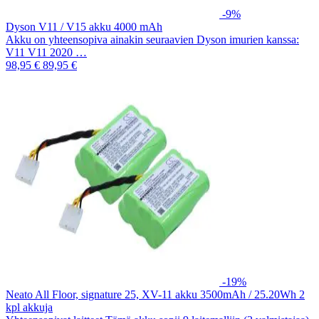
-9%
Dyson V11 / V15 akku 4000 mAh
Akku on yhteensopiva ainakin seuraavien Dyson imurien kanssa:
V11 V11 2020 …
98,95 €
89,95 €
-19%
Neato All Floor, signature 25, XV-11 akku 3500mAh / 25.20Wh 2
kpl akkuja