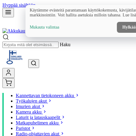
Hyppää sisältöön
Käytämme evästeitä parantamaan käyttökokemusta, kävijätilas
markkinointiin. Voit hallita asetuksia milloin tahansa. Lue lis
Mukauta valintaa
Hylkää
Haku
Kannettavan tietokoneen akku
Työkalujen akut
Imurien akut
Kamera akku
Laturit ja latauskaapelit
Matkapuhelimen akku
Paristot
Radio-ohjattavien akut