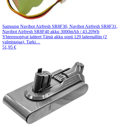
Samsung Navibot Airfresh SR8F30, Navibot Airfresh SR8F31,
Navibot Airfresh SR8F40 akku 3000mAh / 43.20Wh
Yhteensopivat laitteet Tämä akku sopii 129 laitemalliin (2
valmistajaa). Tarki…
51,95 €