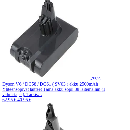
-35%
Dyson V6 / DC58 / DC61 ( SV03 ) akku 2500mAh
Yhteensopivat laitteet Tämä akku sopii 38 laitemalliin (1
valmistajaa). Tarkis…
62,95 €
40,95 €