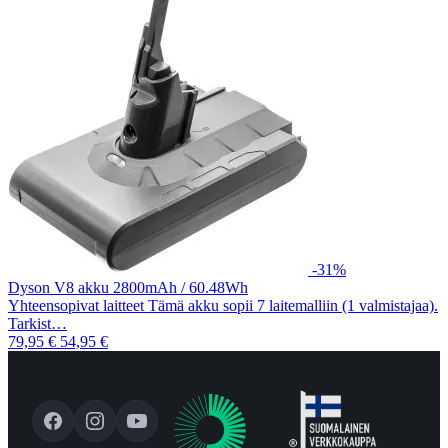
-31%
Dyson V8 akku 2800mAh / 60.48Wh
Yhteensopivat laitteet Tämä akku sopii 7 laitemalliin (1 valmistajaa).
Tarkist…
79,95 €
54,95 €