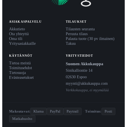
ASIAKASPALVELU
TILAUKSET
Akkutieto
Tilausten seuranta
Ota yhteyttä
Peruuta tilaus
Oma tili
Palauta tuote (30 pv ilmainen)
Yritysasiakkaille
Takuu
KÄYTÄNNÖT
YRITYSTIEDOT
Tietoa meistä
Suomen Akkukauppa
Toimitusehdot
Sinikalliontie 14
Tietosuoja
02630 Espoo
Evästeasetukset
myynti@akkukauppa.com
Verkkokauppa, ei myymälää
Maksutavat:
Klarna
PayPal
Paytrail
·
Toimitus:
Posti
Matkahuolto