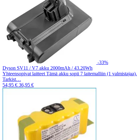
-33%
Dyson SV11 / V7 akku 2000mAh / 43.20Wh
Yhteensopivat laitteet Tämä akku sopii 7 laitemalliin (1 valmistajaa).
Tarkist…
54,95 €
36,95 €