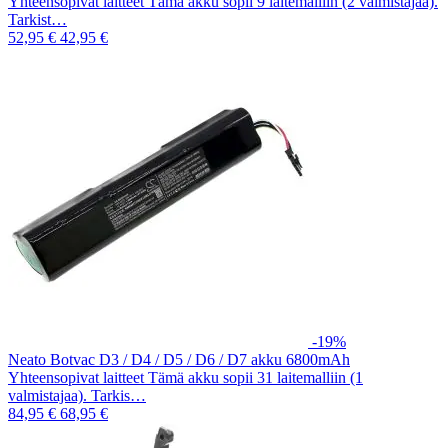
Yhteensopivat laitteet Tämä akku sopii 9 laitemalliin (2 valmistajaa).
Tarkist…
52,95 €
42,95 €
-19%
Neato Botvac D3 / D4 / D5 / D6 / D7 akku 6800mAh
Yhteensopivat laitteet Tämä akku sopii 31 laitemalliin (1
valmistajaa). Tarkis…
84,95 €
68,95 €