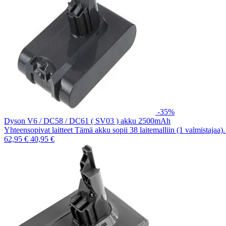
-35%
Dyson V6 / DC58 / DC61 ( SV03 ) akku 2500mAh
Yhteensopivat laitteet Tämä akku sopii 38 laitemalliin (1 valmistajaa
62,95 €
40,95 €