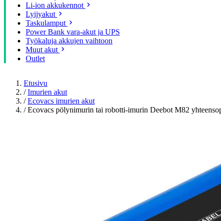
Li-ion akkukennot
Lyijyakut
Taskulamput
Power Bank vara-akut ja UPS
Työkaluja akkujen vaihtoon
Muut akut
Outlet
Etusivu
/
Imurien akut
/
Ecovacs imurien akut
/
Ecovacs pölynimurin tai robotti-imurin Deebot M82 yhteen