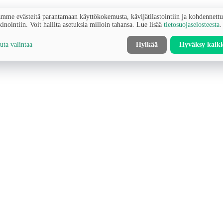
mme evästeitä parantamaan käyttökokemusta, kävijätilastointiin ja kohdennett
inointiin. Voit hallita asetuksia milloin tahansa. Lue lisää
tietosuojaselosteesta
.
ta valintaa
Hylkää
Hyväksy kaik