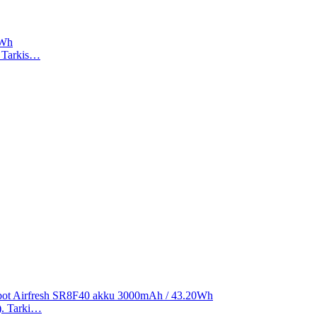
2Wh
). Tarkis…
ibot Airfresh SR8F40 akku 3000mAh / 43.20Wh
a). Tarki…