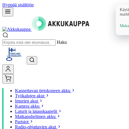
Hyppää sisältöön
Käytä
markk
Mukau
Haku
Kannettavan tietokoneen akku
Työkalujen akut
Imurien akut
Kamera akku
Laturit ja latauskaapelit
Matkapuhelimen akku
Paristot
Radio-ohjattavien akut