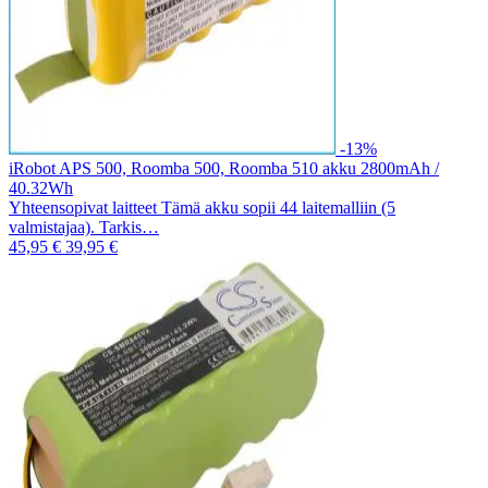
-13%
iRobot APS 500, Roomba 500, Roomba 510 akku 2800mAh /
40.32Wh
Yhteensopivat laitteet Tämä akku sopii 44 laitemalliin (5
valmistajaa). Tarkis…
45,95 €
39,95 €