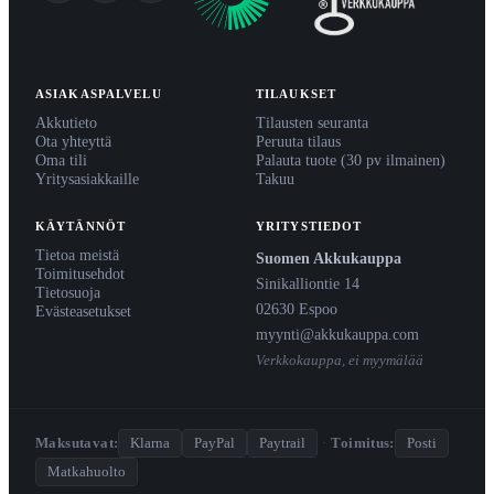
ASIAKASPALVELU
TILAUKSET
Akkutieto
Tilausten seuranta
Ota yhteyttä
Peruuta tilaus
Oma tili
Palauta tuote (30 pv ilmainen)
Yritysasiakkaille
Takuu
KÄYTÄNNÖT
YRITYSTIEDOT
Tietoa meistä
Suomen Akkukauppa
Toimitusehdot
Sinikalliontie 14
Tietosuoja
02630 Espoo
Evästeasetukset
myynti@akkukauppa.com
Verkkokauppa, ei myymälää
Maksutavat:
Klarna
PayPal
Paytrail
·
Toimitus:
Posti
Matkahuolto