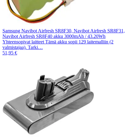
Samsung Navibot Airfresh SR8F30, Navibot Airfresh SR8F31,
Navibot Airfresh SR8F40 akku 3000mAh / 43.20Wh
Yhteensopivat laitteet Tämä akku sopii 129 laitemalliin (2
valmistajaa). Tarki…
51,95 €