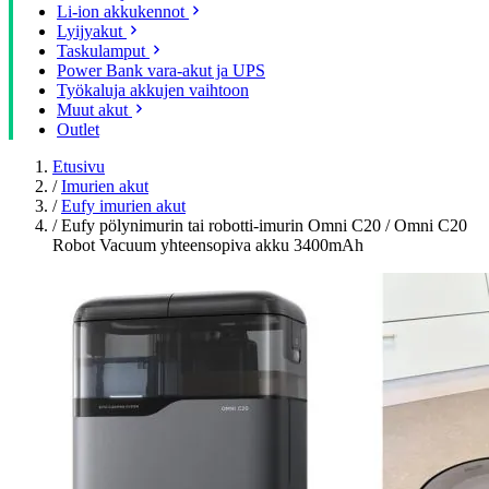
Li-ion akkukennot
Lyijyakut
Taskulamput
Power Bank vara-akut ja UPS
Työkaluja akkujen vaihtoon
Muut akut
Outlet
Etusivu
/
Imurien akut
/
Eufy imurien akut
/
Eufy pölynimurin tai robotti-imurin Omni C20 / Omni C20
Robot Vacuum yhteensopiva akku 3400mAh