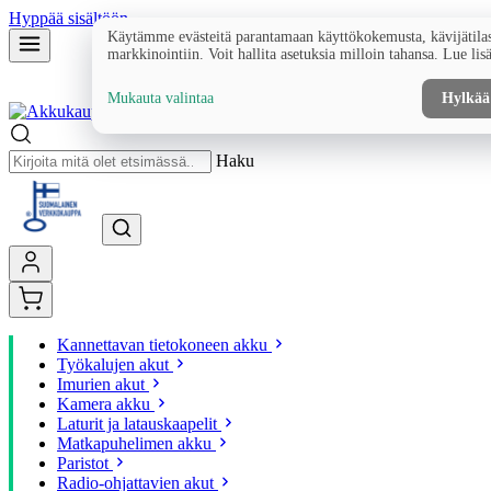
Hyppää sisältöön
Käytämme evästeitä parantamaan käyttökokemusta, kävijätilas
markkinointiin. Voit hallita asetuksia milloin tahansa. Lue lis
Mukauta valintaa
Hylkää
Haku
Kannettavan tietokoneen akku
Työkalujen akut
Imurien akut
Kamera akku
Laturit ja latauskaapelit
Matkapuhelimen akku
Paristot
Radio-ohjattavien akut