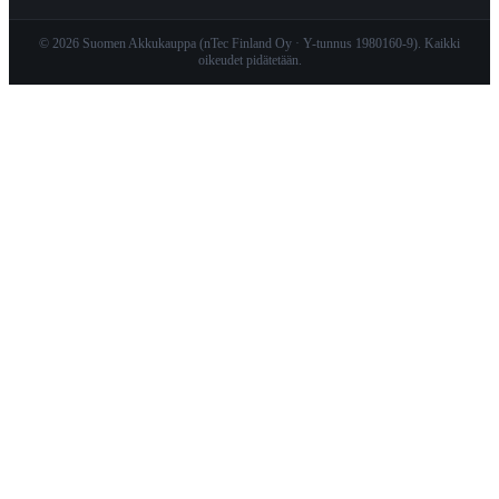
© 2026 Suomen Akkukauppa (nTec Finland Oy · Y-tunnus 1980160-9). Kaikki
oikeudet pidätetään.