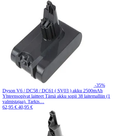
-35%
Dyson V6 / DC58 / DC61 ( SV03 ) akku 2500mAh
Yhteensopivat laitteet Tämä akku sopii 38 laitemalliin (1
valmistajaa). Tarkis…
62,95 €
40,95 €