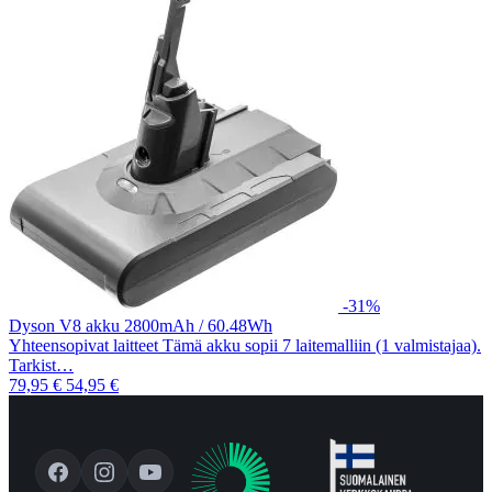
-31%
Dyson V8 akku 2800mAh / 60.48Wh
Yhteensopivat laitteet Tämä akku sopii 7 laitemalliin (1 valmistajaa).
Tarkist…
79,95 €
54,95 €