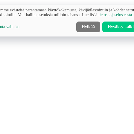
mme evästeitä parantamaan käyttökokemusta, kävijätilastointiin ja kohdennett
inointiin. Voit hallita asetuksia milloin tahansa. Lue lisää
tietosuojaselosteesta
.
ta valintaa
Hylkää
Hyväksy kaik