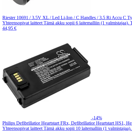
Riester 10691 / 3.5V XL / Led Li-Ion / C Handles / 3.5 Ri Accu C 
Yhteensopivat laitteet Tämä akku sopii 6 laitemalliin (1 valmistajaa).
44,95 €
-14%
Philips Defibrillatior Heartstart FRx, Defibrillatior Heartstart HS1
Yhteensopivat laitteet Tämä akku sopii 10 laitemalliin (1 valmistajaa