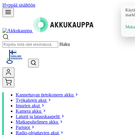
Hyppää sisältöön
Käytä
markk
Mukau
Haku
Kannettavan tietokoneen akku
Työkalujen akut
Imurien akut
Kamera akku
Laturit ja latauskaapelit
Matkapuhelimen akku
Paristot
Radio-ohjattavien akut