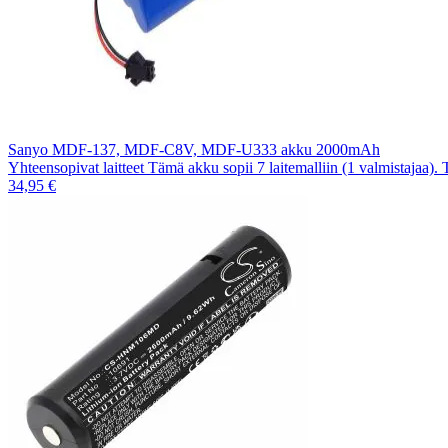
Sanyo MDF-137, MDF-C8V, MDF-U333 akku 2000mAh
Yhteensopivat laitteet Tämä akku sopii 7 laitemalliin (1 valmistajaa).
34,95 €