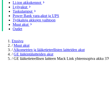
Li-ion akkukennot
Lyijyakut
Taskulamput
Power Bank vara-akut ja UPS
Työkaluja akkujen vaihtoon
Muut akut
Outlet
Etusivu
/
Muut akut
/
Alkometrien ja lääketieteellisten laitteiden akut
/
GE lääkintälaitteiden akut
/
GE lääketieteellisen laitteen Mack Link yhteensopiva akku 