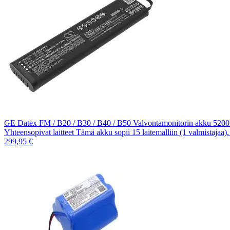
GE Datex FM / B20 / B30 / B40 / B50 Valvontamonitorin akku 520
Yhteensopivat laitteet Tämä akku sopii 15 laitemalliin (1 valmistajaa
299,95 €