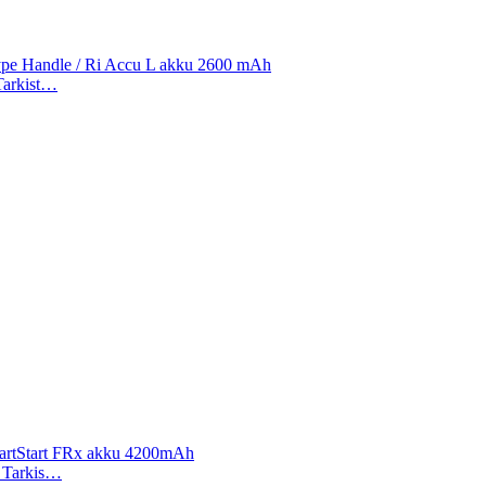
Type Handle / Ri Accu L akku 2600 mAh
 Tarkist…
, HeartStart FRx akku 4200mAh
). Tarkis…