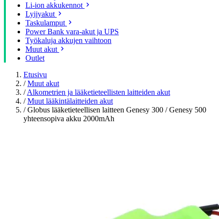
Li-ion akkukennot
Lyijyakut
Taskulamput
Power Bank vara-akut ja UPS
Työkaluja akkujen vaihtoon
Muut akut
Outlet
Etusivu
/
Muut akut
/
Alkometrien ja lääketieteellisten laitteiden akut
/
Muut lääkintälaitteiden akut
/
Globus lääketieteellisen laitteen Genesy 300 / Genesy 500
yhteensopiva akku 2000mAh