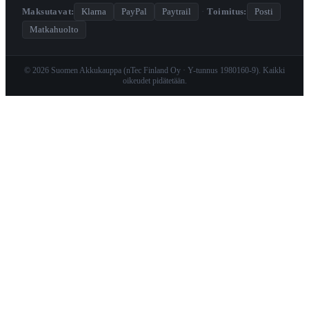
Maksutavat:
Klarna
PayPal
Paytrail
·
Toimitus:
Posti
Matkahuolto
© 2026 Suomen Akkukauppa (nTec Finland Oy · Y-tunnus 1980160-9). Kaikki
oikeudet pidätetään.