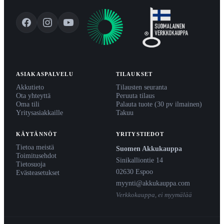
ASIAKASPALVELU
TILAUKSET
Akkutieto
Tilausten seuranta
Ota yhteyttä
Peruuta tilaus
Oma tili
Palauta tuote (30 pv ilmainen)
Yritysasiakkaille
Takuu
KÄYTÄNNÖT
YRITYSTIEDOT
Tietoa meistä
Suomen Akkukauppa
Toimitusehdot
Sinikalliontie 14
Tietosuoja
02630 Espoo
Evästeasetukset
myynti@akkukauppa.com
Verkkokauppa, ei myymälää