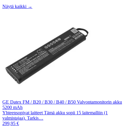
Näytä kaikki →
GE Datex FM / B20 / B30 / B40 / B50 Valvontamonitorin akku
5200 mAh
Yhteensopivat laitteet Tämä akku sopii 15 laitemalliin (1
valmistajaa). Tarkis…
299,95 €