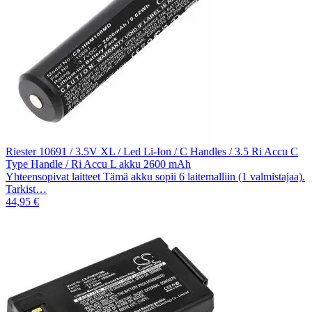
Riester 10691 / 3.5V XL / Led Li-Ion / C Handles / 3.5 Ri Accu C
Type Handle / Ri Accu L akku 2600 mAh
Yhteensopivat laitteet Tämä akku sopii 6 laitemalliin (1 valmistajaa).
Tarkist…
44,95 €