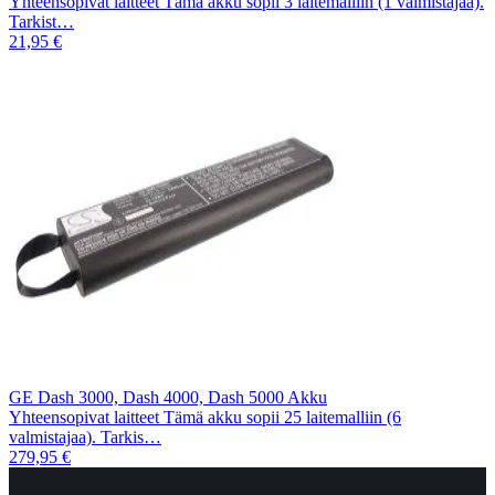
Yhteensopivat laitteet Tämä akku sopii 3 laitemalliin (1 valmistajaa).
Tarkist…
21,95 €
GE Dash 3000, Dash 4000, Dash 5000 Akku
Yhteensopivat laitteet Tämä akku sopii 25 laitemalliin (6
valmistajaa). Tarkis…
279,95 €