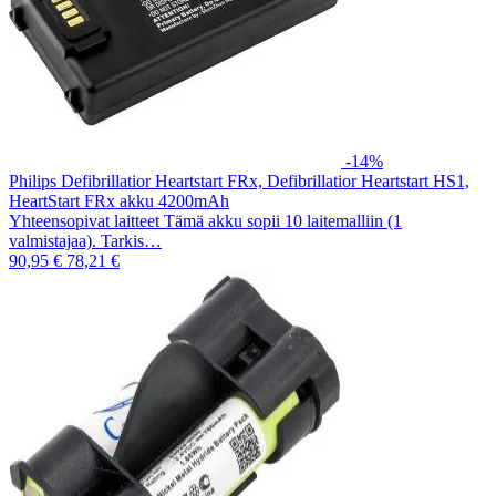
-14%
Philips Defibrillatior Heartstart FRx, Defibrillatior Heartstart HS1,
HeartStart FRx akku 4200mAh
Yhteensopivat laitteet Tämä akku sopii 10 laitemalliin (1
valmistajaa). Tarkis…
90,95 €
78,21 €