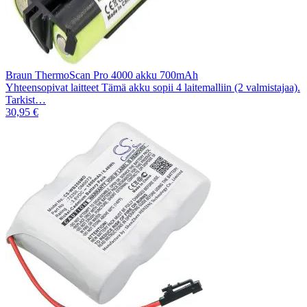
Braun ThermoScan Pro 4000 akku 700mAh
Yhteensopivat laitteet Tämä akku sopii 4 laitemalliin (2 valmistajaa).
Tarkist…
30,95 €