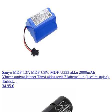
Sanyo MDF-137, MDF-C8V, MDF-U333 akku 2000mAh
Yhteensopivat laitteet Tämä akku sopii 7 laitemalliin (1 valmistajaa).
Tarkist…
34,95 €