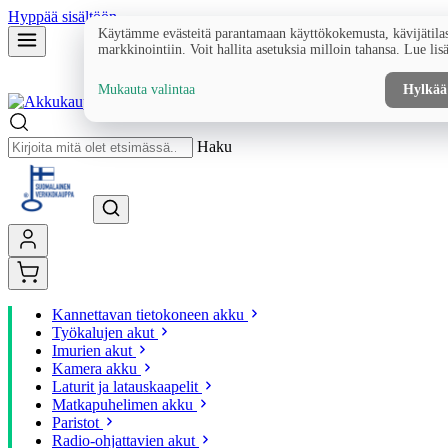
Hyppää sisältöön
Käytämme evästeitä parantamaan käyttökokemusta, kävijätilas
markkinointiin. Voit hallita asetuksia milloin tahansa. Lue lis
Mukauta valintaa
Hylkää
Haku
Kannettavan tietokoneen akku
Työkalujen akut
Imurien akut
Kamera akku
Laturit ja latauskaapelit
Matkapuhelimen akku
Paristot
Radio-ohjattavien akut