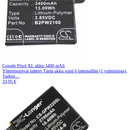
Google Pixel XL akku 3400 mAh
Yhteensopivat laitteet Tämä akku sopii 6 laitemalliin (1 valmistajaa).
Tarkist…
33,95 €