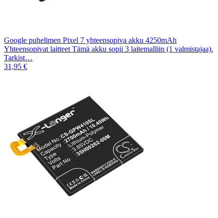
Google puhelimen Pixel 7 yhteensopiva akku 4250mAh
Yhteensopivat laitteet Tämä akku sopii 3 laitemalliin (1 valmistajaa).
Tarkist…
31,95 €