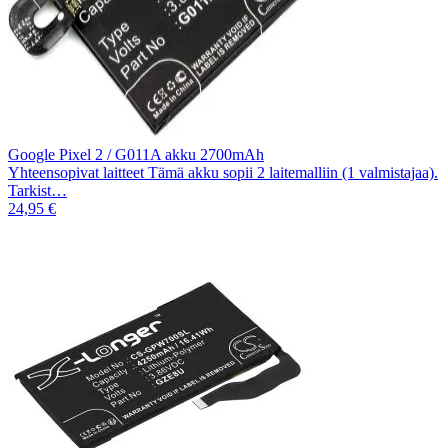
Google Pixel 2 / G011A akku 2700mAh
Yhteensopivat laitteet Tämä akku sopii 2 laitemalliin (1 valmistajaa).
Tarkist…
24,95 €