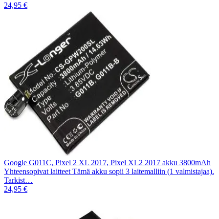
24,95 €
Google G011C, Pixel 2 XL 2017, Pixel XL2 2017 akku 3800mAh
Yhteensopivat laitteet Tämä akku sopii 3 laitemalliin (1 valmistajaa).
Tarkist…
24,95 €