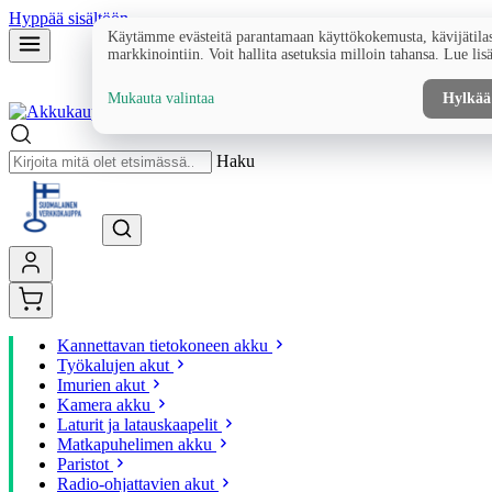
Hyppää sisältöön
Käytämme evästeitä parantamaan käyttökokemusta, kävijätilas
markkinointiin. Voit hallita asetuksia milloin tahansa. Lue lis
Mukauta valintaa
Hylkää
Haku
Kannettavan tietokoneen akku
Työkalujen akut
Imurien akut
Kamera akku
Laturit ja latauskaapelit
Matkapuhelimen akku
Paristot
Radio-ohjattavien akut