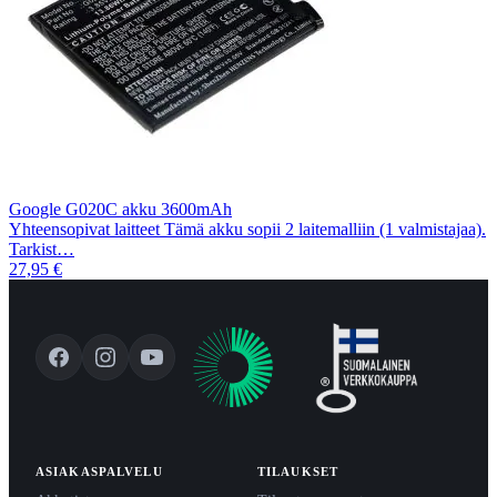
Google G020C akku 3600mAh
Yhteensopivat laitteet Tämä akku sopii 2 laitemalliin (1 valmistajaa).
Tarkist…
27,95 €
ASIAKASPALVELU
TILAUKSET