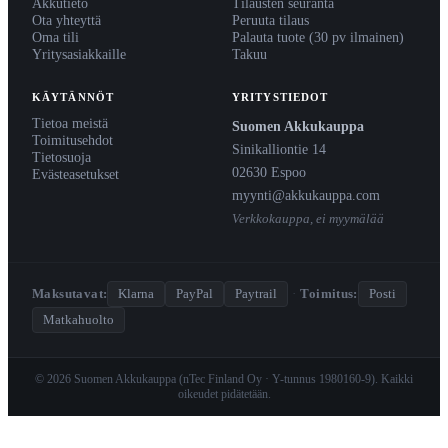
Akkutieto
Tilausten seuranta
Ota yhteyttä
Peruuta tilaus
Oma tili
Palauta tuote (30 pv ilmainen)
Yritysasiakkaille
Takuu
KÄYTÄNNÖT
YRITYSTIEDOT
Tietoa meistä
Suomen Akkukauppa
Toimitusehdot
Sinikalliontie 14
Tietosuoja
02630 Espoo
Evästeasetukset
myynti@akkukauppa.com
Verkkokauppa, ei myymälää
Maksutavat:
Klarna
PayPal
Paytrail
·
Toimitus:
Posti
Matkahuolto
© 2026 Suomen Akkukauppa (nTec Finland Oy · Y-tunnus 1980160-9). Kaikki
oikeudet pidätetään.