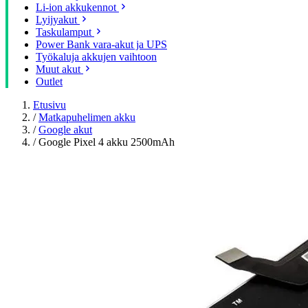
Li-ion akkukennot
Lyijyakut
Taskulamput
Power Bank vara-akut ja UPS
Työkaluja akkujen vaihtoon
Muut akut
Outlet
Etusivu
/
Matkapuhelimen akku
/
Google akut
/
Google Pixel 4 akku 2500mAh