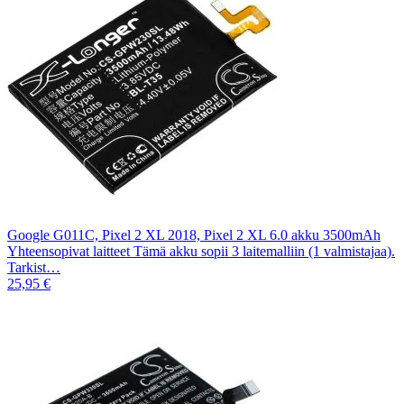
Google G011C, Pixel 2 XL 2018, Pixel 2 XL 6.0 akku 3500mAh
Yhteensopivat laitteet Tämä akku sopii 3 laitemalliin (1 valmistajaa).
Tarkist…
25,95 €