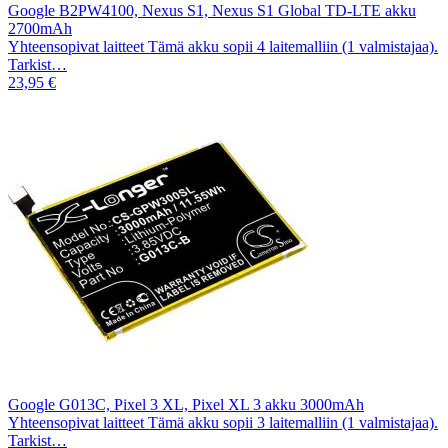
Google B2PW4100, Nexus S1, Nexus S1 Global TD-LTE akku
2700mAh
Yhteensopivat laitteet Tämä akku sopii 4 laitemalliin (1 valmistajaa).
Tarkist…
23,95 €
Google G013C, Pixel 3 XL, Pixel XL 3 akku 3000mAh
Yhteensopivat laitteet Tämä akku sopii 3 laitemalliin (1 valmistajaa).
Tarkist…