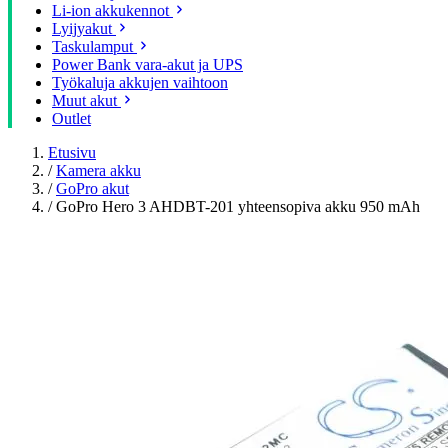
Li-ion akkukennot
Lyijyakut
Taskulamput
Power Bank vara-akut ja UPS
Työkaluja akkujen vaihtoon
Muut akut
Outlet
Etusivu
/
Kamera akku
/
GoPro akut
/
GoPro Hero 3 AHDBT-201 yhteensopiva akku 950 mAh