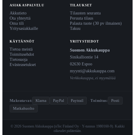
ASIAKASPALVELU
TILAUKSET
Akkutieto
Tilausten seuranta
Ota yhteyttä
Peruuta tilaus
Oma tili
Palauta tuote (30 pv ilmainen)
Yritysasiakkaille
Takuu
KÄYTÄNNÖT
YRITYSTIEDOT
Tietoa meistä
Suomen Akkukauppa
Toimitusehdot
Sinikalliontie 14
Tietosuoja
02630 Espoo
Evästeasetukset
myynti@akkukauppa.com
Verkkokauppa, ei myymälää
Maksutavat:
Klarna
PayPal
Paytrail
·
Toimitus:
Posti
Matkahuolto
© 2026 Suomen Akkukauppa (nTec Finland Oy · Y-tunnus 1980160-9). Kaikki
oikeudet pidätetään.