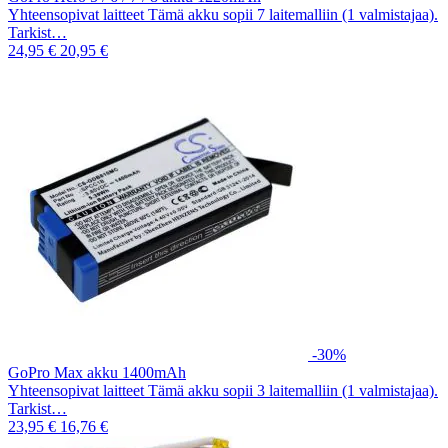
Yhteensopivat laitteet Tämä akku sopii 7 laitemalliin (1 valmistajaa).
Tarkist…
24,95 €
20,95 €
-30%
GoPro Max akku 1400mAh
Yhteensopivat laitteet Tämä akku sopii 3 laitemalliin (1 valmistajaa).
Tarkist…
23,95 €
16,76 €