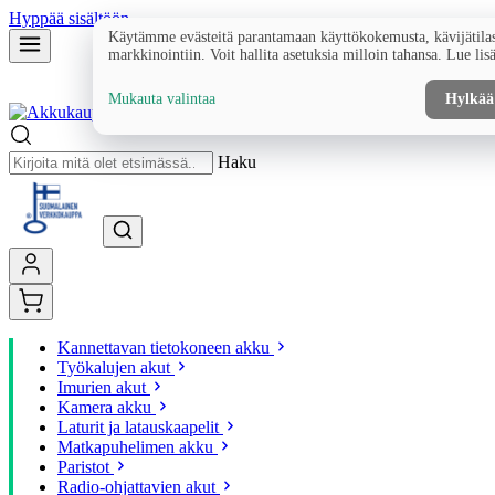
Hyppää sisältöön
Käytämme evästeitä parantamaan käyttökokemusta, kävijätilas
markkinointiin. Voit hallita asetuksia milloin tahansa. Lue lis
Mukauta valintaa
Hylkää
Haku
Kannettavan tietokoneen akku
Työkalujen akut
Imurien akut
Kamera akku
Laturit ja latauskaapelit
Matkapuhelimen akku
Paristot
Radio-ohjattavien akut