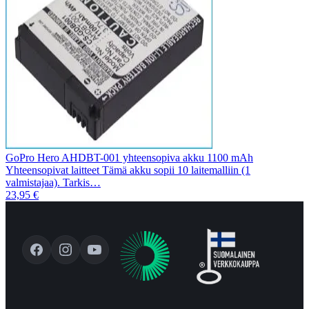
GoPro Hero AHDBT-001 yhteensopiva akku 1100 mAh
Yhteensopivat laitteet Tämä akku sopii 10 laitemalliin (1
valmistajaa). Tarkis…
23,95 €