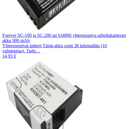
Forever SC-100 ja SC-200 tai SJ4000 yhteensopiva urheilukameran
akku 900 mAh
Yhteensopivat laitteet Tämä akku sopii 38 laitemalliin (10
valmistajaa). Tarki…
14,95 €