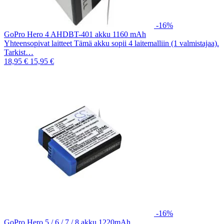
-16%
GoPro Hero 4 AHDBT-401 akku 1160 mAh
Yhteensopivat laitteet Tämä akku sopii 4 laitemalliin (1 valmistajaa).
Tarkist…
18,95 €
15,95 €
-16%
GoPro Hero 5 / 6 / 7 / 8 akku 1220mAh