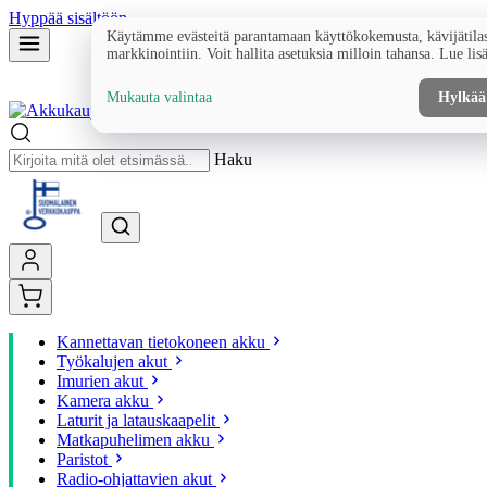
Hyppää sisältöön
Käytämme evästeitä parantamaan käyttökokemusta, kävijätilas
markkinointiin. Voit hallita asetuksia milloin tahansa. Lue lis
Mukauta valintaa
Hylkää
Haku
Kannettavan tietokoneen akku
Työkalujen akut
Imurien akut
Kamera akku
Laturit ja latauskaapelit
Matkapuhelimen akku
Paristot
Radio-ohjattavien akut