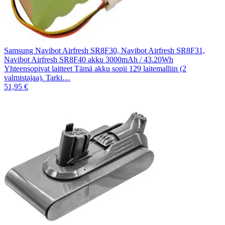
Samsung Navibot Airfresh SR8F30, Navibot Airfresh SR8F31,
Navibot Airfresh SR8F40 akku 3000mAh / 43.20Wh
Yhteensopivat laitteet Tämä akku sopii 129 laitemalliin (2
valmistajaa). Tarki…
51,95 €