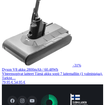
-31%
Dyson V8 akku 2800mAh / 60.48Wh
Yhteensopivat laitteet Tämä akku sopii 7 laitemalliin (1 valmistajaa).
Tarkist…
79,95 €
54,95 €