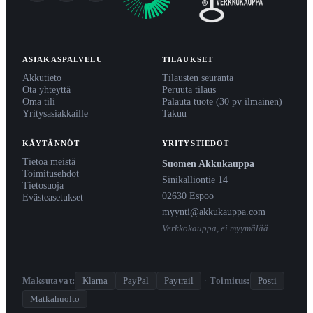
ASIAKASPALVELU
TILAUKSET
Akkutieto
Tilausten seuranta
Ota yhteyttä
Peruuta tilaus
Oma tili
Palauta tuote (30 pv ilmainen)
Yritysasiakkaille
Takuu
KÄYTÄNNÖT
YRITYSTIEDOT
Tietoa meistä
Suomen Akkukauppa
Toimitusehdot
Sinikalliontie 14
Tietosuoja
02630 Espoo
Evästeasetukset
myynti@akkukauppa.com
Verkkokauppa, ei myymälää
Maksutavat:
Klarna
PayPal
Paytrail
·
Toimitus:
Posti
Matkahuolto