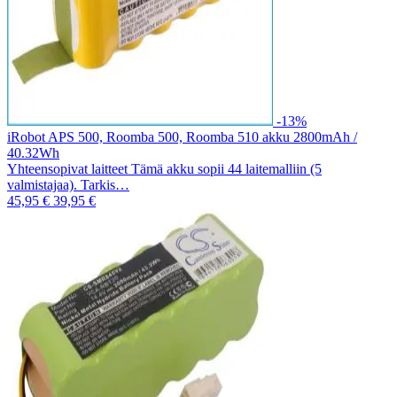
-13%
iRobot APS 500, Roomba 500, Roomba 510 akku 2800mAh /
40.32Wh
Yhteensopivat laitteet Tämä akku sopii 44 laitemalliin (5
valmistajaa). Tarkis…
45,95 €
39,95 €