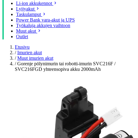
Li-ion akkukennot
Lyijyakut
Taskulamput
Power Bank vara-akut ja UPS
Työkaluja akkujen vaihtoon
Muut akut
Outlet
Etusivu
/
Imurien akut
/
Muut imurien akut
/
Gorenje pölynimurin tai robotti-imurin SVC216F /
SVC216FGD yhteensopiva akku 2000mAh