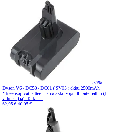
-35%
Dyson V6 / DC58 / DC61 ( SV03 ) akku 2500mAh
Yhteensopivat laitteet Tämä akku sopii 38 laitemalliin (1
valmistajaa). Tarkis…
62,95 €
40,95 €