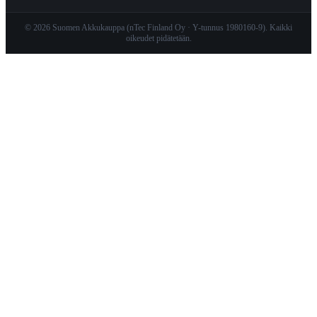
© 2026 Suomen Akkukauppa (nTec Finland Oy · Y-tunnus 1980160-9). Kaikki
oikeudet pidätetään.