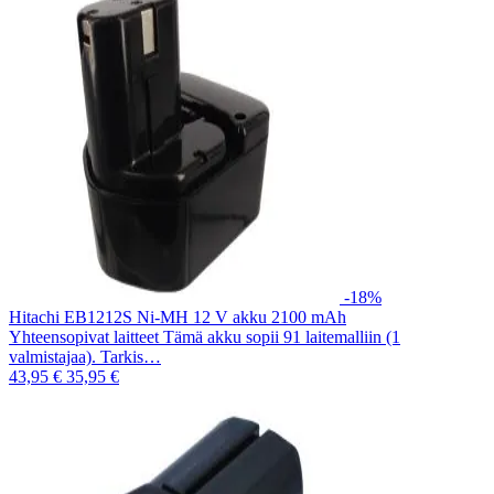
-18%
Hitachi EB1212S Ni-MH 12 V akku 2100 mAh
Yhteensopivat laitteet Tämä akku sopii 91 laitemalliin (1
valmistajaa). Tarkis…
43,95 €
35,95 €