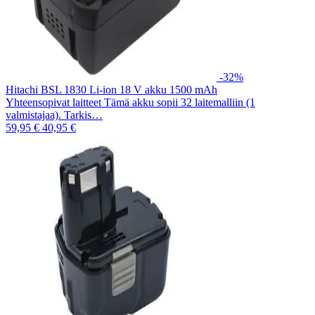
-32%
Hitachi BSL 1830 Li-ion 18 V akku 1500 mAh
Yhteensopivat laitteet Tämä akku sopii 32 laitemalliin (1
valmistajaa). Tarkis…
59,95 €
40,95 €