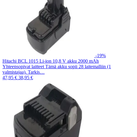
-19%
Hitachi BCL 1015 Li-ion 10,8 V akku 2000 mAh
Yhteensopivat laitteet Tämä akku sopii 28 laitemalliin (1
valmistajaa). Tarkis…
47,95 €
38,95 €