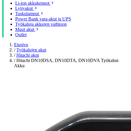
Li-ion akkukennot
Lyijyakut
Taskulamput
Power Bank vara-akut ja UPS
Työkaluja akkujen vaihtoon
Muut akut
Outlet
Etusivu
/
Työkalujen akut
/
Hitachi akut
/
Hitachi DN10DSA, DN10DTA, DN10DVA Työkalun
Akku