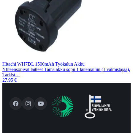
Hitachi WH7DL 1500mAh Työkalun Akku
Yhteensopivat laitteet Tämä akku sopii 1 laitemalliin (1 valmistajaa).
Tarkist…
27,95 €