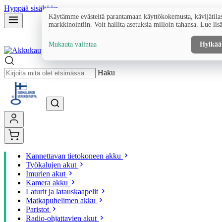
Hyppää sisältöön
Käytämme evästeitä parantamaan käyttökokemusta, kävijätilas
markkinointiin. Voit hallita asetuksia milloin tahansa. Lue lis
Mukauta valintaa
Hylkää
Haku
Kannettavan tietokoneen akku
Työkalujen akut
Imurien akut
Kamera akku
Laturit ja latauskaapelit
Matkapuhelimen akku
Paristot
Radio-ohjattavien akut