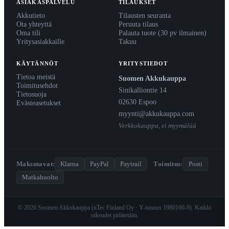
ASIAKASPALVELU
TILAUKSET
Akkutieto
Tilausten seuranta
Ota yhteyttä
Peruuta tilaus
Oma tili
Palauta tuote (30 pv ilmainen)
Yritysasiakkaille
Takuu
KÄYTÄNNÖT
YRITYSTIEDOT
Tietoa meistä
Suomen Akkukauppa
Toimitusehdot
Sinikalliontie 14
Tietosuoja
02630 Espoo
Evästeasetukset
myynti@akkukauppa.com
Verkkokauppa, ei myymälää
Maksutavat:
Klarna
PayPal
Paytrail
·
Toimitus:
Posti
Matkahuolto
© 2026 Suomen Akkukauppa (nTec Finland Oy · Y-tunnus 1980160-9). Kaikki
oikeudet pidätetään.