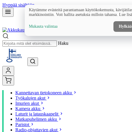
Hyppää sisältöön
Käytämme evästeitä parantamaan käyttökokemusta, kävijätilas
markkinointiin. Voit hallita asetuksia milloin tahansa. Lue lis
Mukauta valintaa
Hylkää
Haku
Kannettavan tietokoneen akku
Työkalujen akut
Imurien akut
Kamera akku
Laturit ja latauskaapelit
Matkapuhelimen akku
Paristot
Radio-ohjattavien akut