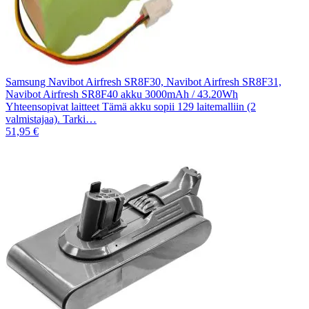
Samsung Navibot Airfresh SR8F30, Navibot Airfresh SR8F31,
Navibot Airfresh SR8F40 akku 3000mAh / 43.20Wh
Yhteensopivat laitteet Tämä akku sopii 129 laitemalliin (2
valmistajaa). Tarki…
51,95 €