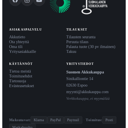
ASIAKASPALVELU
TILAUKSET
Akkutieto
Tilausten seuranta
Ota yhteyttä
Peruuta tilaus
Oma tili
Palauta tuote (30 pv ilmainen)
Yritysasiakkaille
Takuu
KÄYTÄNNÖT
YRITYSTIEDOT
Tietoa meistä
Suomen Akkukauppa
Toimitusehdot
Sinikalliontie 14
Tietosuoja
02630 Espoo
Evästeasetukset
myynti@akkukauppa.com
Verkkokauppa, ei myymälää
Maksutavat:
Klarna
PayPal
Paytrail
·
Toimitus:
Posti
Matkahuolto