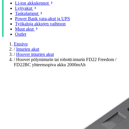
Li-ion akkukennot
Lyijyakut
Taskulamput
Power Bank vara-akut ja UPS
Työkaluja akkujen vaihtoon
Muut akut
Outlet
Etusivu
/
Imurien akut
/
Hoover imurien akut
/
Hoover pölynimurin tai robotti-imurin FD22 Freedom /
FD22BC yhteensopiva akku 2000mAh