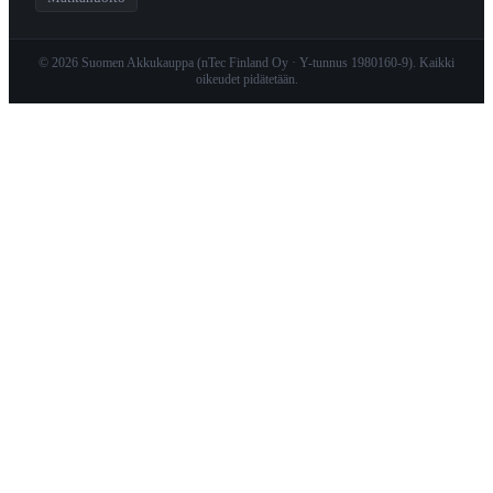
© 2026 Suomen Akkukauppa (nTec Finland Oy · Y-tunnus 1980160-9). Kaikki
oikeudet pidätetään.