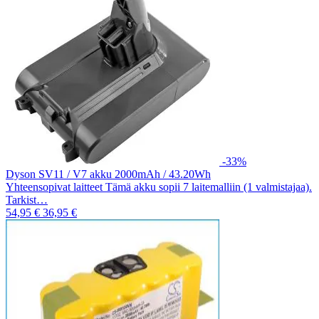
-33%
Dyson SV11 / V7 akku 2000mAh / 43.20Wh
Yhteensopivat laitteet Tämä akku sopii 7 laitemalliin (1 valmistajaa).
Tarkist…
54,95 €
36,95 €