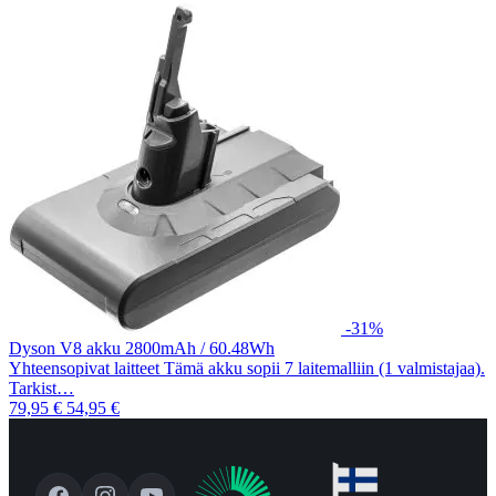
-31%
Dyson V8 akku 2800mAh / 60.48Wh
Yhteensopivat laitteet Tämä akku sopii 7 laitemalliin (1 valmistajaa).
Tarkist…
79,95 €
54,95 €