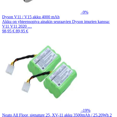
-9%
Dyson V11 / V15 akku 4000 mAh
Akku on yhteensopiva ainakin seuraavien Dyson imurien kanssa:
V11 V11 2020 …
98,95 €
89,95 €
-19%
Neato All Floor, signature 25, XV-11 akku 3500mAh / 25.20Wh 2