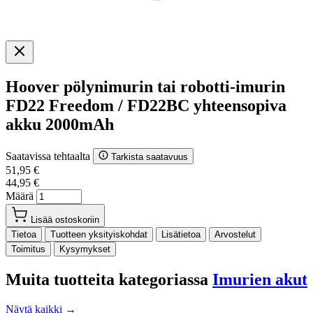
Hoover pölynimurin tai robotti-imurin
FD22 Freedom / FD22BC yhteensopiva
akku 2000mAh
Saatavissa tehtaalta
Tarkista saatavuus
51,95 €
44,95 €
Määrä
Lisää ostoskoriin
Tietoa
Tuotteen yksityiskohdat
Lisätietoa
Arvostelut
Toimitus
Kysymykset
Muita tuotteita kategoriassa
Imurien akut
Näytä kaikki →