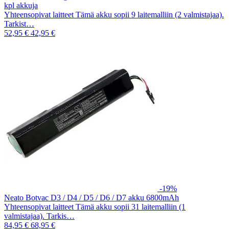
kpl akkuja
Yhteensopivat laitteet Tämä akku sopii 9 laitemalliin (2 valmistajaa).
Tarkist…
52,95 €
42,95 €
-19%
Neato Botvac D3 / D4 / D5 / D6 / D7 akku 6800mAh
Yhteensopivat laitteet Tämä akku sopii 31 laitemalliin (1
valmistajaa). Tarkis…
84,95 €
68,95 €