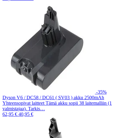
-35%
Dyson V6 / DC58 / DC61 ( SV03 ) akku 2500mAh
Yhteensopivat laitteet Tämä akku sopii 38 laitemalliin (1
valmistajaa). Tarkis…
62,95 €
40,95 €