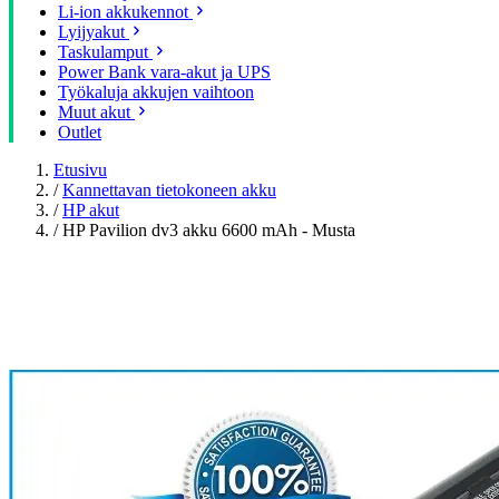
Li-ion akkukennot
Lyijyakut
Taskulamput
Power Bank vara-akut ja UPS
Työkaluja akkujen vaihtoon
Muut akut
Outlet
Etusivu
/
Kannettavan tietokoneen akku
/
HP akut
/
HP Pavilion dv3 akku 6600 mAh - Musta