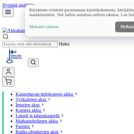
Hyppää sisältöön
Käytämme evästeitä parantamaan käyttökokemusta, kävijätilas
markkinointiin. Voit hallita asetuksia milloin tahansa. Lue lis
Mukauta valintaa
Hylkää
Haku
Kannettavan tietokoneen akku
Työkalujen akut
Imurien akut
Kamera akku
Laturit ja latauskaapelit
Matkapuhelimen akku
Paristot
Radio-ohjattavien akut