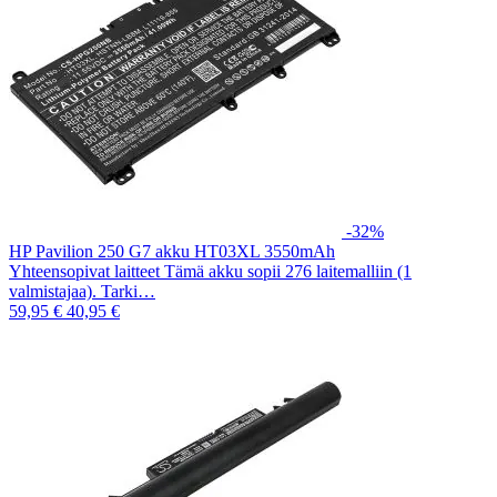
-32%
HP Pavilion 250 G7 akku HT03XL 3550mAh
Yhteensopivat laitteet Tämä akku sopii 276 laitemalliin (1
valmistajaa). Tarki…
59,95 €
40,95 €