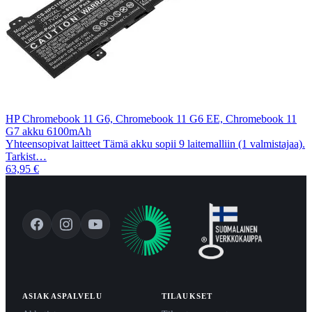
HP Chromebook 11 G6, Chromebook 11 G6 EE, Chromebook 11
G7 akku 6100mAh
Yhteensopivat laitteet Tämä akku sopii 9 laitemalliin (1 valmistajaa).
Tarkist…
63,95 €
ASIAKASPALVELU
TILAUKSET