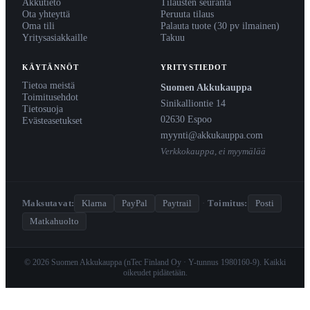
Akkutieto
Tilausten seuranta
Ota yhteyttä
Peruuta tilaus
Oma tili
Palauta tuote (30 pv ilmainen)
Yritysasiakkaille
Takuu
KÄYTÄNNÖT
YRITYSTIEDOT
Tietoa meistä
Suomen Akkukauppa
Toimitusehdot
Sinikalliontie 14
Tietosuoja
02630 Espoo
Evästeasetukset
myynti@akkukauppa.com
Verkkokauppa, ei myymälää
Maksutavat:
Klarna
PayPal
Paytrail
·
Toimitus:
Posti
Matkahuolto
© 2026 Suomen Akkukauppa (nTec Finland Oy · Y-tunnus 1980160-9). Kaikki
oikeudet pidätetään.