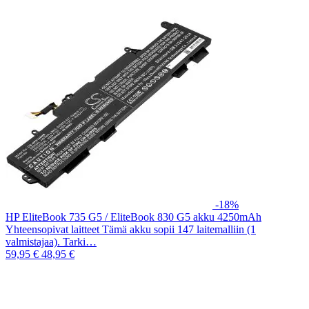
-18%
HP EliteBook 735 G5 / EliteBook 830 G5 akku 4250mAh
Yhteensopivat laitteet Tämä akku sopii 147 laitemalliin (1
valmistajaa). Tarki…
59,95 €
48,95 €