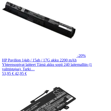
-20%
HP Pavilion 14ab / 15ab / 17G akku 2200 mAh
Yhteensopivat laitteet Tämä akku sopii 240 laitemalliin (1
valmistajaa). Tarki…
53,95 €
42,95 €