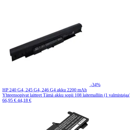
-34%
HP 240 G4, 245 G4, 246 G4 akku 2200 mAh
Yhteensopivat laitteet Tämä akku sopii 108 laitemalliin (1 valmistaja
66,95 €
44,18 €