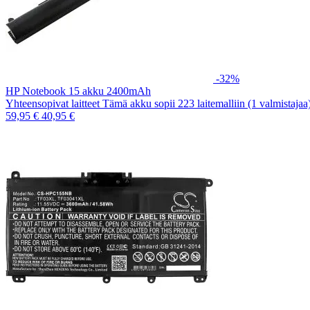
-32%
HP Notebook 15 akku 2400mAh
Yhteensopivat laitteet Tämä akku sopii 223 laitemalliin (1 valmistaja
59,95 €
40,95 €