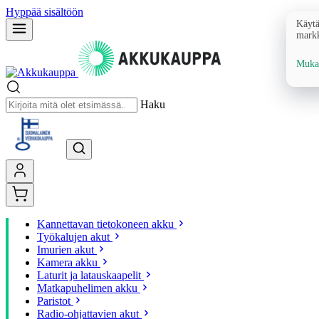
Hyppää sisältöön
Käytä
markk
Mukau
Haku
Kannettavan tietokoneen akku
Työkalujen akut
Imurien akut
Kamera akku
Laturit ja latauskaapelit
Matkapuhelimen akku
Paristot
Radio-ohjattavien akut