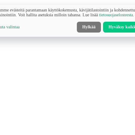
mme evästeitä parantamaan käyttökokemusta, kävijätilastointiin ja kohdennett
inointiin. Voit hallita asetuksia milloin tahansa. Lue lisää
tietosuojaselosteesta
.
ta valintaa
Hylkää
Hyväksy kaik