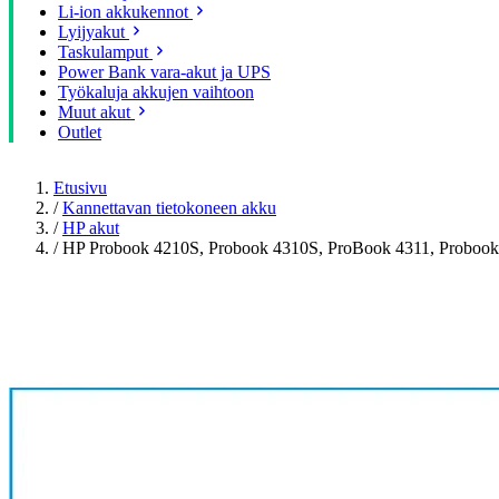
Li-ion akkukennot
Lyijyakut
Taskulamput
Power Bank vara-akut ja UPS
Työkaluja akkujen vaihtoon
Muut akut
Outlet
Etusivu
/
Kannettavan tietokoneen akku
/
HP akut
/
HP Probook 4210S, Probook 4310S, ProBook 4311, Probook