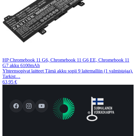
HP Chromebook 11 G6, Chromebook 11 G6 EE, Chromebook 11
G7 akku 6100mAh
Yhteensopivat laitteet Tämä akku sopii 9 laitemalliin (1 valmistajaa).
Tarkist…
63,95 €