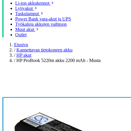
Li-ion akkukennot
Lyijyakut
Taskulamput
Power Bank vara-akut ja UPS
Työkaluja akkujen vaihtoon
Muut akut
Outlet
Etusivu
/
Kannettavan tietokoneen akku
/
HP akut
/
HP ProBook 5220m akku 2200 mAh - Musta