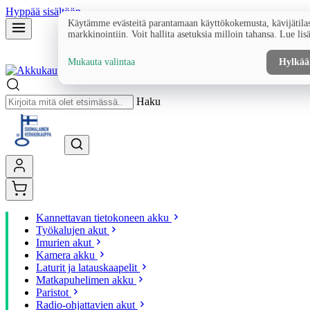
Hyppää sisältöön
Käytämme evästeitä parantamaan käyttökokemusta, kävijätilas
markkinointiin. Voit hallita asetuksia milloin tahansa. Lue lis
Mukauta valintaa
Hylkää
Haku
Kannettavan tietokoneen akku
Työkalujen akut
Imurien akut
Kamera akku
Laturit ja latauskaapelit
Matkapuhelimen akku
Paristot
Radio-ohjattavien akut