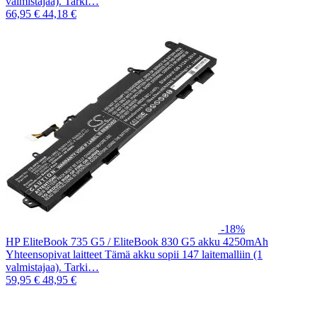
valmistajaa). Tarki…
66,95 €
44,18 €
-18%
HP EliteBook 735 G5 / EliteBook 830 G5 akku 4250mAh
Yhteensopivat laitteet Tämä akku sopii 147 laitemalliin (1
valmistajaa). Tarki…
59,95 €
48,95 €