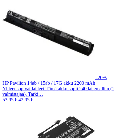
-20%
HP Pavilion 14ab / 15ab / 17G akku 2200 mAh
Yhteensopivat laitteet Tämä akku sopii 240 laitemalliin (1
valmistajaa). Tarki…
53,95 €
42,95 €