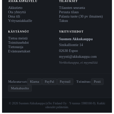
ASIAKASPALVELU
TILAUKSET
Akkutieto
Tilausten seuranta
Ota yhteyttä
Peruuta tilaus
Oma tili
Palauta tuote (30 pv ilmainen)
Yritysasiakkaille
Takuu
KÄYTÄNNÖT
YRITYSTIEDOT
Tietoa meistä
Suomen Akkukauppa
Toimitusehdot
Sinikalliontie 14
Tietosuoja
02630 Espoo
Evästeasetukset
myynti@akkukauppa.com
Verkkokauppa, ei myymälää
Maksutavat:
Klarna
PayPal
Paytrail
·
Toimitus:
Posti
Matkahuolto
© 2026 Suomen Akkukauppa (nTec Finland Oy · Y-tunnus 1980160-9). Kaikki
oikeudet pidätetään.