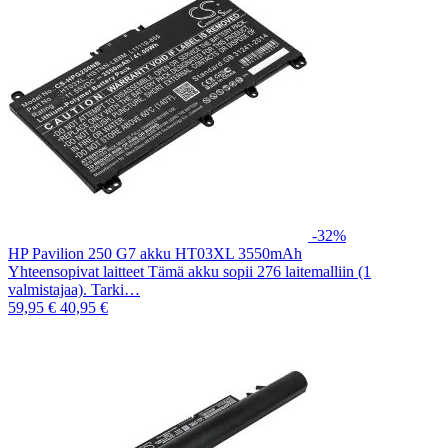
-32%
HP Pavilion 250 G7 akku HT03XL 3550mAh
Yhteensopivat laitteet Tämä akku sopii 276 laitemalliin (1
valmistajaa). Tarki…
59,95 €
40,95 €