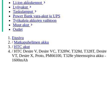
Li-ion akkukennot
Lyijyakut
Taskulamput
Power Bank vara-akut ja UPS
Työkaluja akkujen vaihtoon
Muut akut
Outlet
Etusivu
/
Matkapuhelimen akku
/
HTC akut
/
HTC Desire V, Desire VC, T328W, T328d, T328T, Desire
VT, Desire X, Proto, PM66100, T328e yhteensopiva akku -
1600mAh