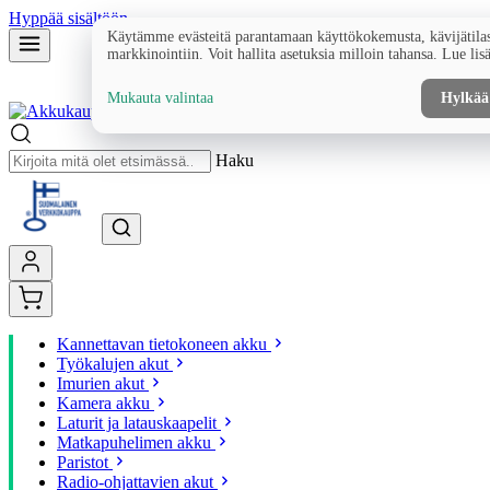
Hyppää sisältöön
Käytämme evästeitä parantamaan käyttökokemusta, kävijätilas
markkinointiin. Voit hallita asetuksia milloin tahansa. Lue lis
Mukauta valintaa
Hylkää
Haku
Kannettavan tietokoneen akku
Työkalujen akut
Imurien akut
Kamera akku
Laturit ja latauskaapelit
Matkapuhelimen akku
Paristot
Radio-ohjattavien akut