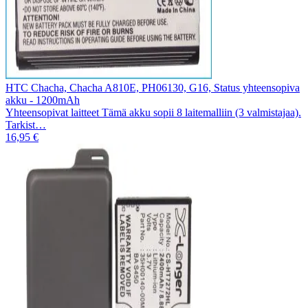
HTC Chacha, Chacha A810E, PH06130, G16, Status yhteensopiva
akku - 1200mAh
Yhteensopivat laitteet Tämä akku sopii 8 laitemalliin (3 valmistajaa).
Tarkist…
16,95 €