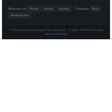
Maksutavat:
Klarna
PayPal
Paytrail
·
Toimitus:
Posti
Matkahuolto
© 2026 Suomen Akkukauppa (nTec Finland Oy · Y-tunnus 1980160-9). Kaikki
oikeudet pidätetään.