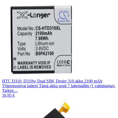
HTC D310, D310w Dual SIM, Desire 310 akku 2100 mAh
Yhteensopivat laitteet Tämä akku sopii 7 laitemalliin (1 valmistajaa).
Tarkist…
16,95 €