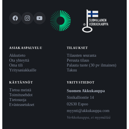
ASIAKASPALVELU
TILAUKSET
Akkutieto
Tilausten seuranta
Ota yhteyttä
Peruuta tilaus
Oma tili
Palauta tuote (30 pv ilmainen)
Yritysasiakkaille
Takuu
KÄYTÄNNÖT
YRITYSTIEDOT
Tietoa meistä
Suomen Akkukauppa
Toimitusehdot
Sinikalliontie 14
Tietosuoja
02630 Espoo
Evästeasetukset
myynti@akkukauppa.com
Verkkokauppa, ei myymälää