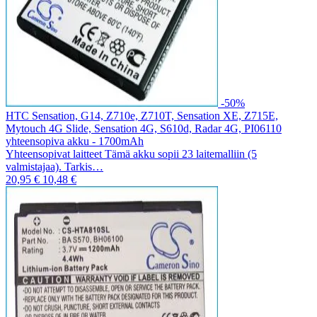
-50%
HTC Sensation, G14, Z710e, Z710T, Sensation XE, Z715E,
Mytouch 4G Slide, Sensation 4G, S610d, Radar 4G, PI06110
yhteensopiva akku - 1700mAh
Yhteensopivat laitteet Tämä akku sopii 23 laitemalliin (5
valmistajaa). Tarkis…
20,95 €
10,48 €