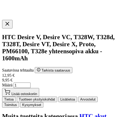
HTC Desire V, Desire VC, T328W, T328d,
T328T, Desire VT, Desire X, Proto,
PM66100, T328e yhteensopiva akku -
1600mAh
Saatavissa tehtaalta
Tarkista saatavuus
12,95 €
9,95 €
Määrä
Lisää ostoskoriin
Tietoa
Tuotteen yksityiskohdat
Lisätietoa
Arvostelut
Toimitus
Kysymykset
Muita tuotteita kategoriassa
HTC akut