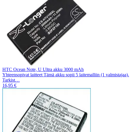
HTC Ocean Note, U Ultra akku 3000 mAh
Yhteensopivat laitteet Tämä akku sopii 5 laitemalliin (1 valmistajaa).
Tarkist…
16,95 €