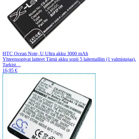
HTC Ocean Note, U Ultra akku 3000 mAh
Yhteensopivat laitteet Tämä akku sopii 5 laitemalliin (1 valmistajaa).
Tarkist…
16,95 €