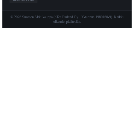
© 2026 Suomen Akkukauppa (nTec Finland Oy · Y-tunnus 1980160-9). Kaikki
oikeudet pidätetään.