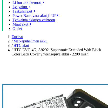
Li-ion akkukennot
Lyijyakut
Taskulamput
Power Bank vara-akut ja UPS
Työkaluja akkujen vaihtoon
Muut akut
Outlet
Etusivu
/
Matkapuhelimen akku
/
HTC akut
/
HTC EVO 4G, A9292, Supersonic Extended With Black
Color Back Cover yhteensopiva akku - 2200 mAh