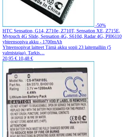
-50%
HTC Sensation, G14, Z710e, Z710T, Sensation XE, Z715E,
Mytouch 4G Slide, Sensation 4G, S610d, Radar 4G, PI06110
yhteensopiva akku - 1700mAh
Yhteensopivat laitteet Tämä akku sopii 23 laitemalliin (5
valmistajaa). Tarkis…
20,95 €
10,48 €