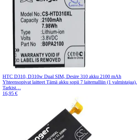
HTC D310, D310w Dual SIM, Desire 310 akku 2100 mAh
Yhteensopivat laitteet Tämä akku sopii 7 laitemalliin (1 valmistajaa).
Tarkist…
16,95 €