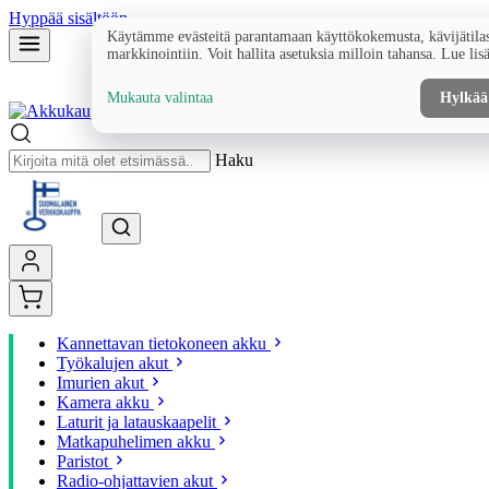
Hyppää sisältöön
Käytämme evästeitä parantamaan käyttökokemusta, kävijätilas
markkinointiin. Voit hallita asetuksia milloin tahansa. Lue lis
Mukauta valintaa
Hylkää
Haku
Kannettavan tietokoneen akku
Työkalujen akut
Imurien akut
Kamera akku
Laturit ja latauskaapelit
Matkapuhelimen akku
Paristot
Radio-ohjattavien akut