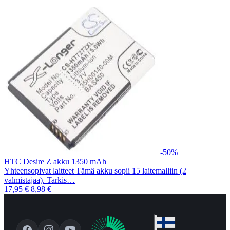
-50%
HTC Desire Z akku 1350 mAh
Yhteensopivat laitteet Tämä akku sopii 15 laitemalliin (2
valmistajaa). Tarkis…
17,95 €
8,98 €