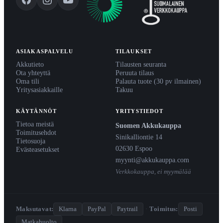
ASIAKASPALVELU
TILAUKSET
Akkutieto
Tilausten seuranta
Ota yhteyttä
Peruuta tilaus
Oma tili
Palauta tuote (30 pv ilmainen)
Yritysasiakkaille
Takuu
KÄYTÄNNÖT
YRITYSTIEDOT
Tietoa meistä
Suomen Akkukauppa
Toimitusehdot
Sinikalliontie 14
Tietosuoja
02630 Espoo
Evästeasetukset
myynti@akkukauppa.com
Verkkokauppa, ei myymälää
Maksutavat:
Klarna
PayPal
Paytrail
·
Toimitus:
Posti
Matkahuolto