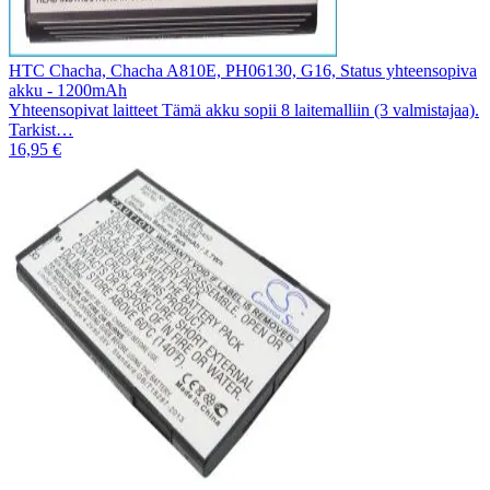
HTC Chacha, Chacha A810E, PH06130, G16, Status yhteensopiva
akku - 1200mAh
Yhteensopivat laitteet Tämä akku sopii 8 laitemalliin (3 valmistajaa).
Tarkist…
16,95 €