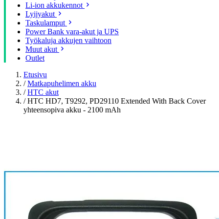
Li-ion akkukennot
Lyijyakut
Taskulamput
Power Bank vara-akut ja UPS
Työkaluja akkujen vaihtoon
Muut akut
Outlet
Etusivu
/
Matkapuhelimen akku
/
HTC akut
/
HTC HD7, T9292, PD29110 Extended With Back Cover
yhteensopiva akku - 2100 mAh