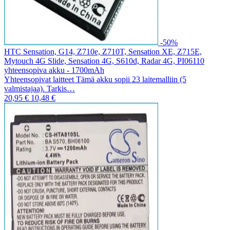
-50%
HTC Sensation, G14, Z710e, Z710T, Sensation XE, Z715E,
Mytouch 4G Slide, Sensation 4G, S610d, Radar 4G, PI06110
yhteensopiva akku - 1700mAh
Yhteensopivat laitteet Tämä akku sopii 23 laitemalliin (5
valmistajaa). Tarkis…
20,95 €
10,48 €