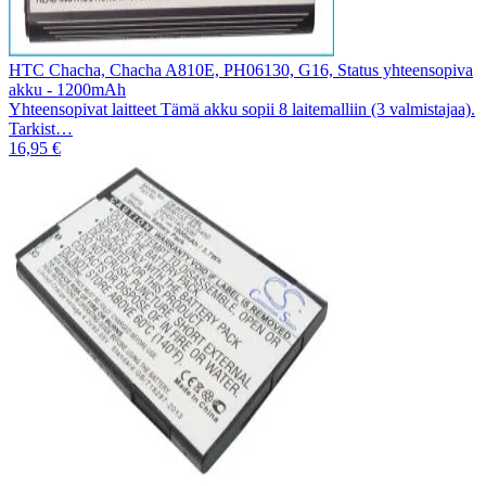
HTC Chacha, Chacha A810E, PH06130, G16, Status yhteensopiva
akku - 1200mAh
Yhteensopivat laitteet Tämä akku sopii 8 laitemalliin (3 valmistajaa).
Tarkist…
16,95 €