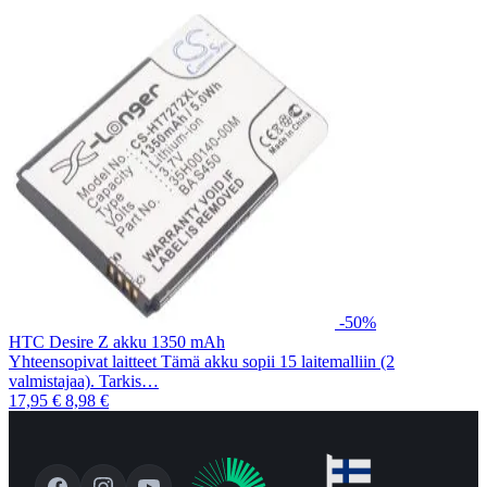
-50%
HTC Desire Z akku 1350 mAh
Yhteensopivat laitteet Tämä akku sopii 15 laitemalliin (2
valmistajaa). Tarkis…
17,95 €
8,98 €