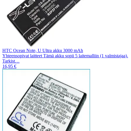
HTC Ocean Note, U Ultra akku 3000 mAh
Yhteensopivat laitteet Tämä akku sopii 5 laitemalliin (1 valmistajaa).
Tarkist…
16,95 €