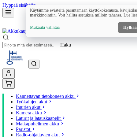
Hyppää sisältöön
Käytämme evästeitä parantamaan käyttökokemusta, kävijätilas
markkinointiin. Voit hallita asetuksia milloin tahansa. Lue lis
Mukauta valintaa
Hylkää
Haku
Kannettavan tietokoneen akku
Työkalujen akut
Imurien akut
Kamera akku
Laturit ja latauskaapelit
Matkapuhelimen akku
Paristot
Radio-ohjattavien akut