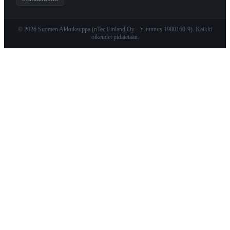
© 2026 Suomen Akkukauppa (nTec Finland Oy · Y-tunnus 1980160-9). Kaikki
oikeudet pidätetään.