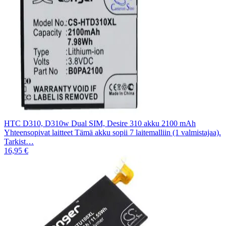
HTC D310, D310w Dual SIM, Desire 310 akku 2100 mAh
Yhteensopivat laitteet Tämä akku sopii 7 laitemalliin (1 valmistajaa).
Tarkist…
16,95 €