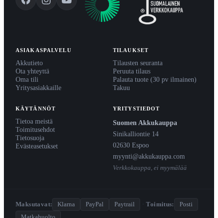
ASIAKASPALVELU
TILAUKSET
Akkutieto
Tilausten seuranta
Ota yhteyttä
Peruuta tilaus
Oma tili
Palauta tuote (30 pv ilmainen)
Yritysasiakkaille
Takuu
KÄYTÄNNÖT
YRITYSTIEDOT
Tietoa meistä
Suomen Akkukauppa
Toimitusehdot
Sinikalliontie 14
Tietosuoja
02630 Espoo
Evästeasetukset
myynti@akkukauppa.com
Verkkokauppa, ei myymälää
Maksutavat:
Klarna
PayPal
Paytrail
·
Toimitus:
Posti
Matkahuolto