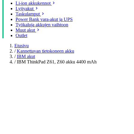
Li-ion akkukennot
Lyijyakut
Taskulamput
Power Bank vara-akut ja UPS
Työkaluja akkujen vaihtoon
Muut akut
Outlet
Etusivu
/
Kannettavan tietokoneen akku
/
IBM akut
/
IBM ThinkPad Z61, Z60 akku 4400 mAh