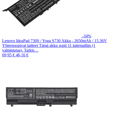
-34%
Lenovo IdeaPad 730S / Yoga S730 Akku - 2650mAh / 15.36V
Yhteensopivat laitteet Tämä akku sopii 11 laitemalliin (1
valmistajaa). Tarkis…
69,95 €
46,16 €