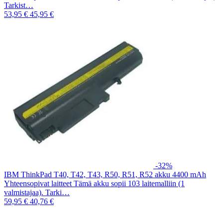
Tarkist…
53,95 €
45,95 €
-32%
IBM ThinkPad T40, T42, T43, R50, R51, R52 akku 4400 mAh
Yhteensopivat laitteet Tämä akku sopii 103 laitemalliin (1
valmistajaa). Tarki…
59,95 €
40,76 €