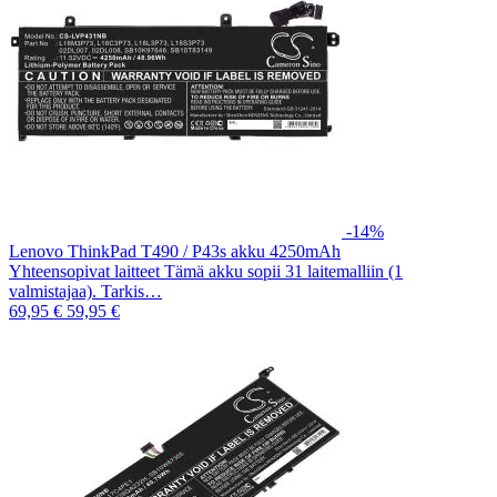
-14%
Lenovo ThinkPad T490 / P43s akku 4250mAh
Yhteensopivat laitteet Tämä akku sopii 31 laitemalliin (1
valmistajaa). Tarkis…
69,95 €
59,95 €