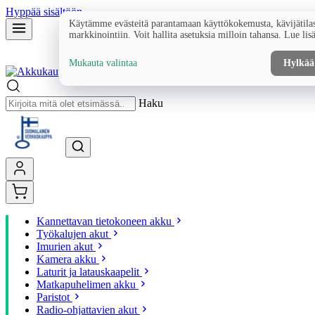
Hyppää sisältöön
Käytämme evästeitä parantamaan käyttökokemusta, kävijätilas
markkinointiin. Voit hallita asetuksia milloin tahansa. Lue lis
Mukauta valintaa
Hylkää
Haku
Kannettavan tietokoneen akku
Työkalujen akut
Imurien akut
Kamera akku
Laturit ja latauskaapelit
Matkapuhelimen akku
Paristot
Radio-ohjattavien akut