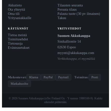
Akkutieto
Tilausten seuranta
Ota yhteyttä
Peruuta tilaus
Oma tili
Palauta tuote (30 pv ilmainen)
Yritysasiakkaille
Takuu
KÄYTÄNNÖT
YRITYSTIEDOT
Tietoa meistä
Suomen Akkukauppa
Toimitusehdot
Sinikalliontie 14
Tietosuoja
02630 Espoo
Evästeasetukset
myynti@akkukauppa.com
Verkkokauppa, ei myymälää
Maksutavat:
Klarna
PayPal
Paytrail
·
Toimitus:
Posti
Matkahuolto
© 2026 Suomen Akkukauppa (nTec Finland Oy · Y-tunnus 1980160-9). Kaikki
oikeudet pidätetään.