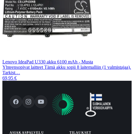
Lenovo IdeaPad U330 akku 6100 mAh - Musta
Yhteensopivat laitteet Tämä akku sopii 8 laitemalliin (1 valmistajaa).
Tarkist…
69,95 €
ASIAKASPALVELU
TILAUKSET