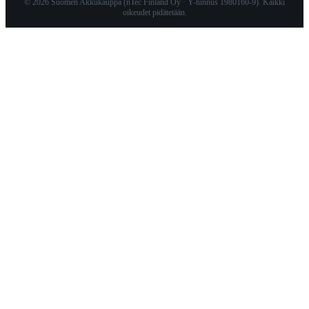
© 2026 Suomen Akkukauppa (nTec Finland Oy · Y-tunnus 1980160-9). Kaikki
oikeudet pidätetään.