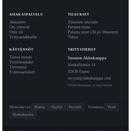
ASIAKASPALVELU
TILAUKSET
Akkutieto
Tilausten seuranta
Ota yhteyttä
Peruuta tilaus
Oma tili
Palauta tuote (30 pv ilmainen)
Yritysasiakkaille
Takuu
KÄYTÄNNÖT
YRITYSTIEDOT
Tietoa meistä
Suomen Akkukauppa
Toimitusehdot
Sinikalliontie 14
Tietosuoja
02630 Espoo
Evästeasetukset
myynti@akkukauppa.com
Verkkokauppa, ei myymälää
Maksutavat:
Klarna
PayPal
Paytrail
·
Toimitus:
Posti
Matkahuolto