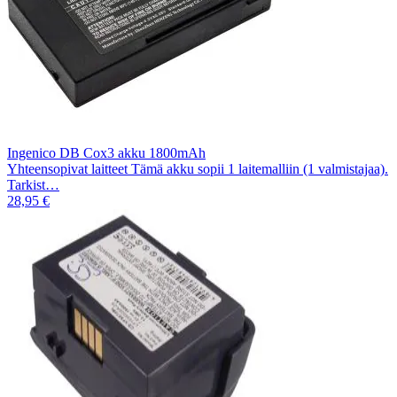
Ingenico DB Cox3 akku 1800mAh
Yhteensopivat laitteet Tämä akku sopii 1 laitemalliin (1 valmistajaa).
Tarkist…
28,95 €