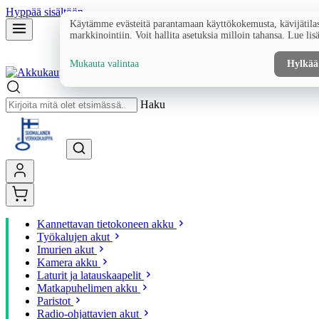
Hyppää sisältöön
Käytämme evästeitä parantamaan käyttökokemusta, kävijätilas
markkinointiin. Voit hallita asetuksia milloin tahansa. Lue lis
Mukauta valintaa
Hylkää
Haku
Kannettavan tietokoneen akku
Työkalujen akut
Imurien akut
Kamera akku
Laturit ja latauskaapelit
Matkapuhelimen akku
Paristot
Radio-ohjattavien akut