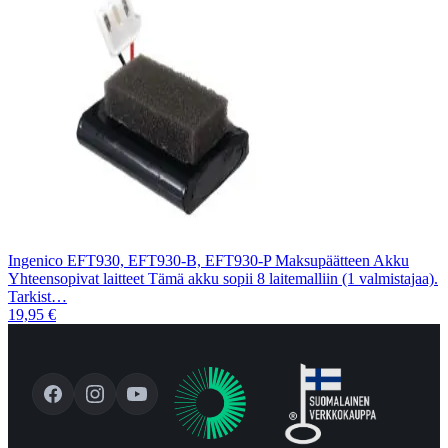
Ingenico EFT930, EFT930-B, EFT930-P Maksupäätteen Akku
Yhteensopivat laitteet Tämä akku sopii 8 laitemalliin (1 valmistajaa).
Tarkist…
19,95 €