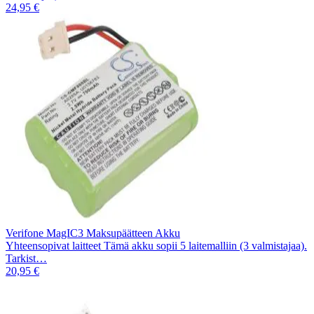
24,95 €
Verifone MagIC3 Maksupäätteen Akku
Yhteensopivat laitteet Tämä akku sopii 5 laitemalliin (3 valmistajaa).
Tarkist…
20,95 €