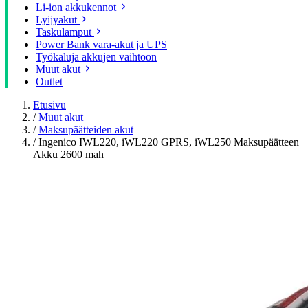
Li-ion akkukennot
Lyijyakut
Taskulamput
Power Bank vara-akut ja UPS
Työkaluja akkujen vaihtoon
Muut akut
Outlet
Etusivu
/
Muut akut
/
Maksupäätteiden akut
/
Ingenico IWL220, iWL220 GPRS, iWL250 Maksupäätteen
Akku 2600 mah