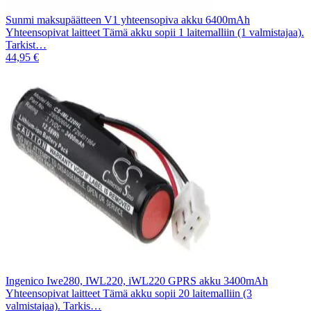
Sunmi maksupäätteen V1 yhteensopiva akku 6400mAh
Yhteensopivat laitteet Tämä akku sopii 1 laitemalliin (1 valmistajaa).
Tarkist…
44,95 €
Ingenico Iwe280, IWL220, iWL220 GPRS akku 3400mAh
Yhteensopivat laitteet Tämä akku sopii 20 laitemalliin (3
valmistajaa). Tarkis…