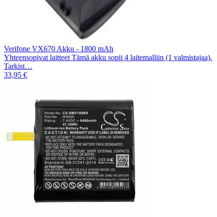
Verifone VX670 Akku - 1800 mAh
Yhteensopivat laitteet Tämä akku sopii 4 laitemalliin (1 valmistajaa).
Tarkist…
33,95 €