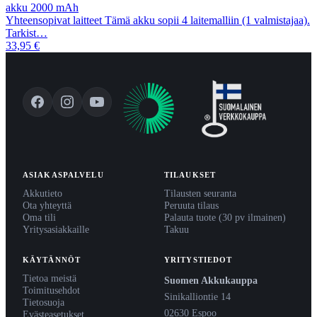
akku 2000 mAh
Yhteensopivat laitteet Tämä akku sopii 4 laitemalliin (1 valmistajaa).
Tarkist…
33,95 €
ASIAKASPALVELU
TILAUKSET
Akkutieto
Tilausten seuranta
Ota yhteyttä
Peruuta tilaus
Oma tili
Palauta tuote (30 pv ilmainen)
Yritysasiakkaille
Takuu
KÄYTÄNNÖT
YRITYSTIEDOT
Tietoa meistä
Suomen Akkukauppa
Toimitusehdot
Sinikalliontie 14
Tietosuoja
02630 Espoo
Evästeasetukset