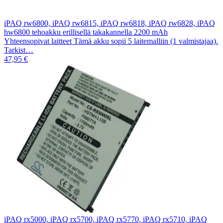
iPAQ rw6800, iPAQ rw6815, iPAQ rw6818, iPAQ rw6828, iPAQ
hw6800 tehoakku erillisellä takakannella 2200 mAh
Yhteensopivat laitteet Tämä akku sopii 5 laitemalliin (1 valmistajaa).
Tarkist…
47,95 €
iPAQ rx5000, iPAQ rx5700, iPAQ rx5770, iPAQ rx5710, iPAQ