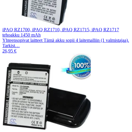
iPAQ RZ1700, iPAQ RZ1710, iPAQ RZ1715, iPAQ RZ1717
tehoakku 1450 mAh
Yhteensopivat laitteet Tämä akku sopii 4 laitemalliin (1 valmistajaa).
Tarkist…
26,95 €