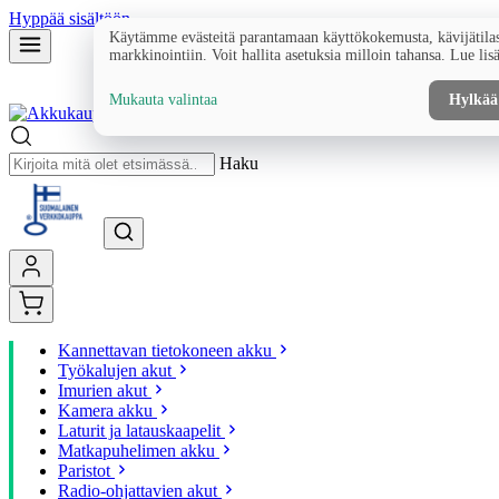
Hyppää sisältöön
Käytämme evästeitä parantamaan käyttökokemusta, kävijätilas
markkinointiin. Voit hallita asetuksia milloin tahansa. Lue lis
Mukauta valintaa
Hylkää
Haku
Kannettavan tietokoneen akku
Työkalujen akut
Imurien akut
Kamera akku
Laturit ja latauskaapelit
Matkapuhelimen akku
Paristot
Radio-ohjattavien akut