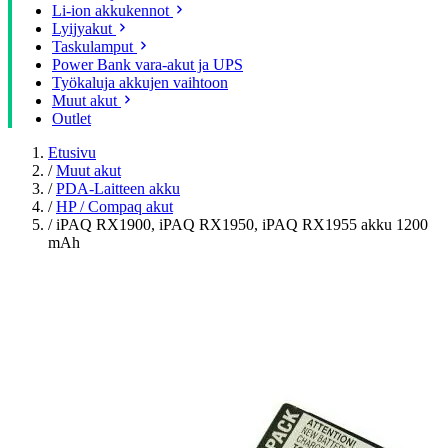
Li-ion akkukennot
Lyijyakut
Taskulamput
Power Bank vara-akut ja UPS
Työkaluja akkujen vaihtoon
Muut akut
Outlet
Etusivu
/
Muut akut
/
PDA-Laitteen akku
/
HP / Compaq akut
/
iPAQ RX1900, iPAQ RX1950, iPAQ RX1955 akku 1200
mAh