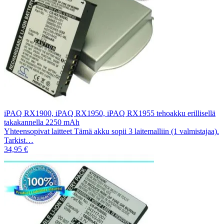
iPAQ RX1900, iPAQ RX1950, iPAQ RX1955 tehoakku erillisellä
takakannella 2250 mAh
Yhteensopivat laitteet Tämä akku sopii 3 laitemalliin (1 valmistajaa).
Tarkist…
34,95 €