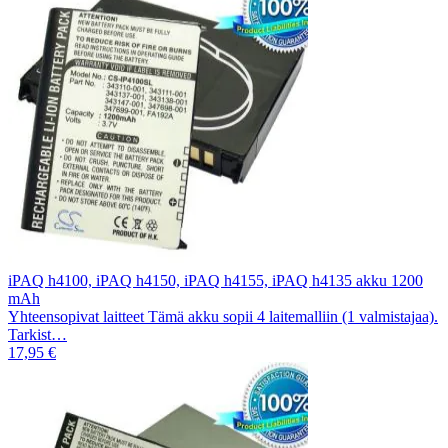
iPAQ h4100, iPAQ h4150, iPAQ h4155, iPAQ h4135 akku 1200
mAh
Yhteensopivat laitteet Tämä akku sopii 4 laitemalliin (1 valmistajaa).
Tarkist…
17,95 €