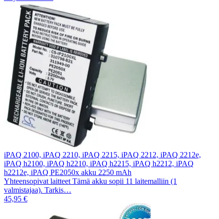
iPAQ 2100, iPAQ 2210, iPAQ 2215, iPAQ 2212, iPAQ 2212e,
iPAQ h2100, iPAQ h2210, iPAQ h2215, iPAQ h2212, iPAQ
h2212e, iPAQ PE2050x akku 2250 mAh
Yhteensopivat laitteet Tämä akku sopii 11 laitemalliin (1
valmistajaa). Tarkis…
45,95 €