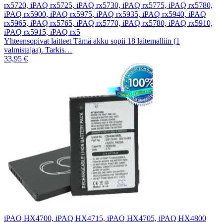
rx5720, iPAQ rx5725, iPAQ rx5730, iPAQ rx5775, iPAQ rx5780,
iPAQ rx5900, iPAQ rx5975, iPAQ rx5935, iPAQ rx5940, iPAQ
rx5965, iPAQ rx5765, iPAQ rx5770, iPAQ rx5780, iPAQ rx5910,
iPAQ rx5915, iPAQ rx5
Yhteensopivat laitteet Tämä akku sopii 18 laitemalliin (1
valmistajaa). Tarkis…
33,95 €
iPAQ HX4700, iPAQ HX4715, iPAQ HX4705, iPAQ HX4800