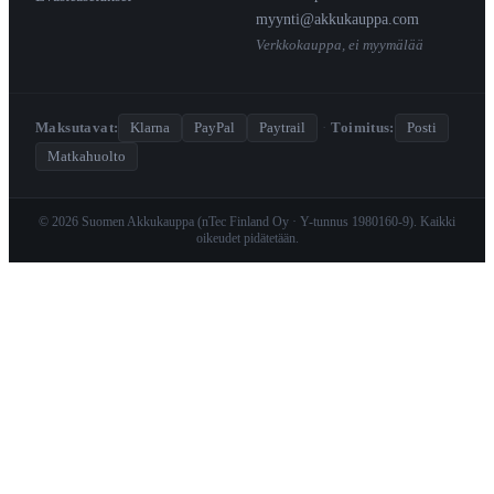
myynti@akkukauppa.com
Verkkokauppa, ei myymälää
Maksutavat:
Klarna
PayPal
Paytrail
·
Toimitus:
Posti
Matkahuolto
© 2026 Suomen Akkukauppa (nTec Finland Oy · Y-tunnus 1980160-9). Kaikki
oikeudet pidätetään.