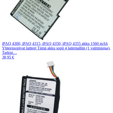
iPAQ 4300, iPAQ 4315, iPAQ 4350, iPAQ 4355 akku 1560 mAh
Yhteensopivat laitteet Tämä akku sopii 4 laitemalliin (1 valmistajaa).
Tarkist…
38,95 €