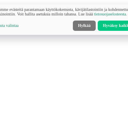
mme evästeitä parantamaan käyttökokemusta, kävijätilastointiin ja kohdennett
inointiin. Voit hallita asetuksia milloin tahansa. Lue lisää
tietosuojaselosteesta
.
ta valintaa
Hylkää
Hyväksy kaik