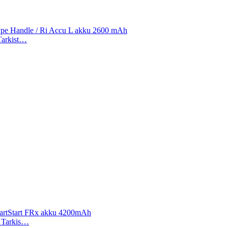
Type Handle / Ri Accu L akku 2600 mAh
 Tarkist…
, HeartStart FRx akku 4200mAh
). Tarkis…