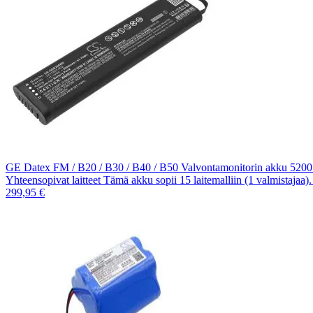
GE Datex FM / B20 / B30 / B40 / B50 Valvontamonitorin akku 520
Yhteensopivat laitteet Tämä akku sopii 15 laitemalliin (1 valmistajaa
299,95 €