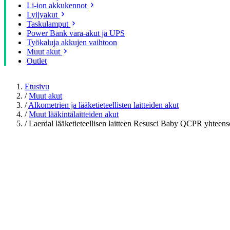
Li-ion akkukennot
Lyijyakut
Taskulamput
Power Bank vara-akut ja UPS
Työkaluja akkujen vaihtoon
Muut akut
Outlet
Etusivu
/
Muut akut
/
Alkometrien ja lääketieteellisten laitteiden akut
/
Muut lääkintälaitteiden akut
/
Laerdal lääketieteellisen laitteen Resusci Baby QCPR yhte