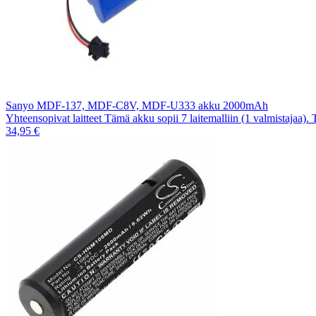
Sanyo MDF-137, MDF-C8V, MDF-U333 akku 2000mAh
Yhteensopivat laitteet Tämä akku sopii 7 laitemalliin (1 valmistajaa).
34,95 €