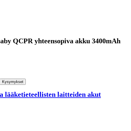
ci Baby QCPR yhteensopiva akku 3400mAh
Kysymykset
 lääketieteellisten laitteiden akut