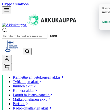
Hyppää sisältöön
Käytä
markk
Mukau
Haku
Kannettavan tietokoneen akku
Työkalujen akut
Imurien akut
Kamera akku
Laturit ja latauskaapelit
Matkapuhelimen akku
Paristot
Radio-ohjattavien akut