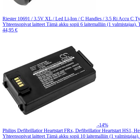
Riester 10691 / 3.5V XL / Led Li-Ion / C Handles / 3.5 Ri Accu C 
Yhteensopivat laitteet Tämä akku sopii 6 laitemalliin (1 valmistajaa).
44,95 €
-14%
Philips Defibrillatior Heartstart FRx, Defibrillatior Heartstart HS1
Yhteensopivat laitteet Tämä akku sopii 10 laitemalliin (1 valmistajaa