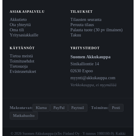
ASIAKASPALVELU
TILAUKSET
Akkutieto
Tilausten seuranta
Ota yhteyttä
Peruuta tilaus
Oma tili
Palauta tuote (30 pv ilmainen)
Yritysasiakkaille
Takuu
KÄYTÄNNÖT
YRITYSTIEDOT
Tietoa meistä
Suomen Akkukauppa
Toimitusehdot
Sinikalliontie 14
Tietosuoja
02630 Espoo
Evästeasetukset
myynti@akkukauppa.com
Verkkokauppa, ei myymälää
Maksutavat:
Klarna
PayPal
Paytrail
·
Toimitus:
Posti
Matkahuolto
© 2026 Suomen Akkukauppa (nTec Finland Oy · Y-tunnus 1980160-9). Kaikki