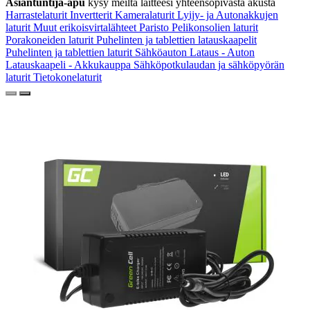
Asiantuntija-apu
kysy meiltä laitteesi yhteensopivasta akusta
Harrastelaturit
Invertterit
Kameralaturit
Lyijy- ja Autonakkujen
laturit
Muut erikoisvirtalähteet
Paristo
Pelikonsolien laturit
Porakoneiden laturit
Puhelinten ja tablettien latauskaapelit
Puhelinten ja tablettien laturit
Sähköauton Lataus - Auton
Latauskaapeli - Akkukauppa
Sähköpotkulaudan ja sähköpyörän
laturit
Tietokonelaturit