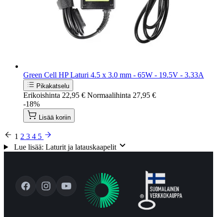
Green Cell HP Laturi 4.5 x 3.0 mm - 65W - 19.5V - 3.33A
Pikakatselu
Erikoishinta
22,95 €
Normaalihinta
27,95 €
-18%
Lisää koriin
1
2
3
4
5
Lue lisää: Laturit ja latauskaapelit