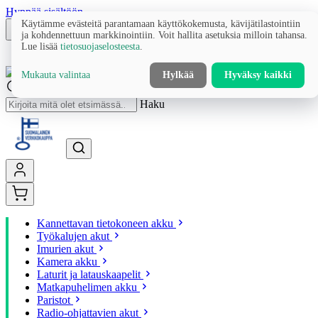
Hyppää sisältöön
Käytämme evästeitä parantamaan käyttökokemusta, kävijätilastointiin
ja kohdennettuun markkinointiin. Voit hallita asetuksia milloin tahansa.
Lue lisää
tietosuojaselosteesta
.
Mukauta valintaa
Hylkää
Hyväksy kaikki
Haku
Kannettavan tietokoneen akku
Työkalujen akut
Imurien akut
Kamera akku
Laturit ja latauskaapelit
Matkapuhelimen akku
Paristot
Radio-ohjattavien akut