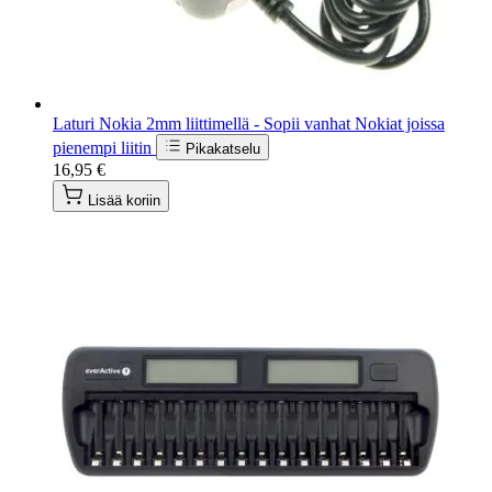
Laturi Nokia 2mm liittimellä - Sopii vanhat Nokiat joissa
pienempi liitin
Pikakatselu
16,95 €
Lisää koriin