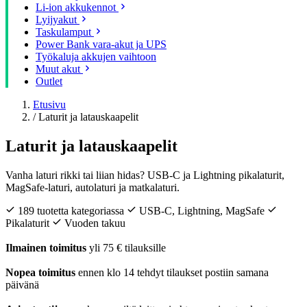
Li-ion akkukennot
Lyijyakut
Taskulamput
Power Bank vara-akut ja UPS
Työkaluja akkujen vaihtoon
Muut akut
Outlet
Etusivu
/
Laturit ja latauskaapelit
Laturit ja latauskaapelit
Vanha laturi rikki tai liian hidas? USB-C ja Lightning pikalaturit,
MagSafe-laturi, autolaturi ja matkalaturi.
189 tuotetta kategoriassa
USB-C, Lightning, MagSafe
Pikalaturit
Vuoden takuu
Ilmainen toimitus
yli 75 € tilauksille
Nopea toimitus
ennen klo 14 tehdyt tilaukset postiin samana
päivänä