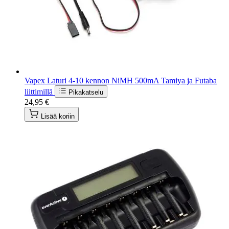
Vapex Laturi 4-10 kennon NiMH 500mA Tamiya ja Futaba
liittimillä
Pikakatselu
24,95 €
Lisää koriin