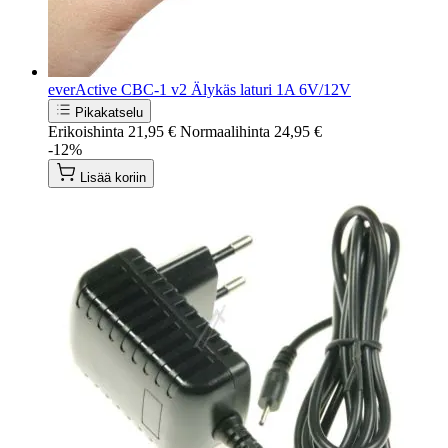
everActive CBC-1 v2 Älykäs laturi 1A 6V/12V
Pikakatselu
Erikoishinta
21,95 €
Normaalihinta
24,95 €
-12%
Lisää koriin