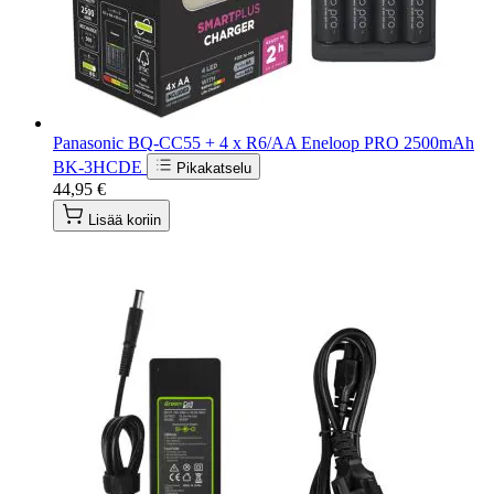
Panasonic BQ-CC55 + 4 x R6/AA Eneloop PRO 2500mAh
BK-3HCDE
Pikakatselu
44,95 €
Lisää koriin