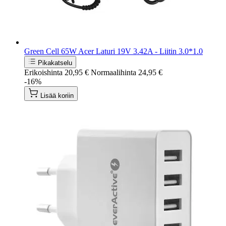
Green Cell 65W Acer Laturi 19V 3.42A - Liitin 3.0*1.0
Pikakatselu
Erikoishinta
20,95 €
Normaalihinta
24,95 €
-16%
Lisää koriin