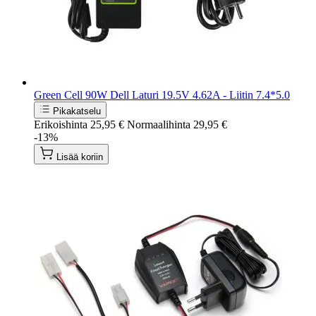
Green Cell 90W Dell Laturi 19.5V 4.62A - Liitin 7.4*5.0
Pikakatselu
Erikoishinta
25,95 €
Normaalihinta
29,95 €
-13%
Lisää koriin