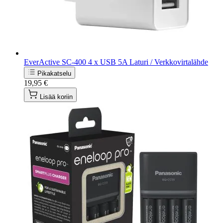
EverActive SC-400 4 x USB 5A Laturi / Verkkovirtalähde
Pikakatselu
19,95 €
Lisää koriin