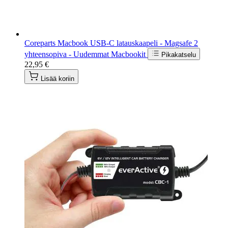
Coreparts Macbook USB-C latauskaapeli - Magsafe 2
yhteensopiva - Uudemmat Macbookit
Pikakatselu
22,95 €
Lisää koriin