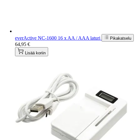
everActive NC-1600 16 x AA / AAA laturi
Pikakatselu
64,95 €
Lisää koriin